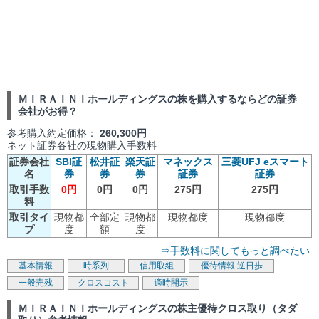
ＭＩＲＡＩＮＩホールディングスの株を購入するならどの証券
会社がお得？
参考購入約定価格：
260,300円
ネット証券各社の現物購入手数料
証券会社
SBI証
松井証
楽天証
マネックス
三菱UFJ eスマート
名
券
券
券
証券
証券
取引手数
0円
0円
0円
275円
275円
料
取引タイ
現物都
全部定
現物都
現物都度
現物都度
プ
度
額
度
⇒手数料に関してもっと調べたい
基本情報
時系列
信用取組
優待情報
逆日歩
一般売残
クロスコスト
適時開示
ＭＩＲＡＩＮＩホールディングスの株主優待クロス取り（タダ