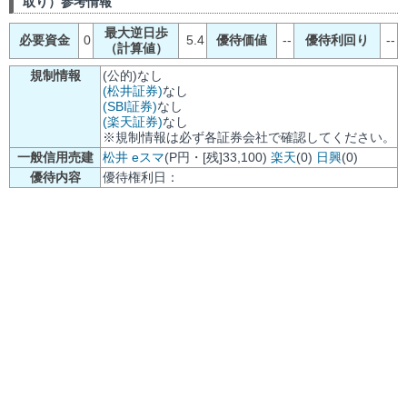
取り）参考情報
最大逆日歩
必要資金
0
5.4
優待価値
--
優待利回り
--
（計算値）
規制情報
(公的)なし
(松井証券)
なし
(SBI証券)
なし
(楽天証券)
なし
※規制情報は必ず各証券会社で確認してください。
一般信用売建
松井
eスマ
(P円・[残]33,100)
楽天
(0)
日興
(0)
優待内容
優待権利日：