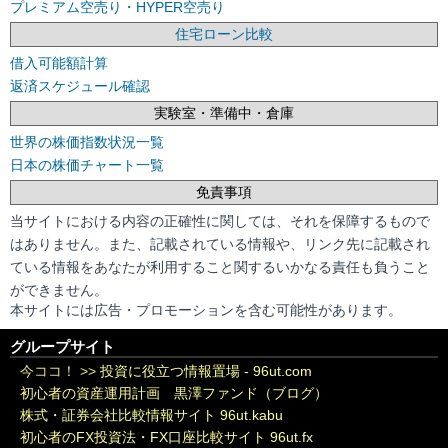
プレミアム空売り・HYPER空売り
住宅ローン比較
借入可能額計算
返済スケジュール確認
実験室・準備中・倉庫
世界の株価指数状況一覧
日本の株価チャート一覧
免責事項
当サイトにおける内容の正確性に関しては、それを保障するもので
はありません。また、記載されている情報や、リンク先に記載され
ている情報をあなたが利用すること関するいかなる責任も負うこと
ができません。
本サイトには広告・プロモーションを含む可能性があります。
グループサイト
今ココ！ >>
投資に役立つ情報置場 - 96ut.com
初心者の資産運用計画 黒澤ファンド（ブログ）
株式・証券会社比較情報サイト 96ut.kabu
初心者のFX投資法・FX口座比較サイト 96ut.fx