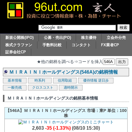
新規公開株(IPO)
公募・売出(PO)
株主優待
立会外分売
株式クラファン
手数料比較
コンタクト
FX業者CP
証券会社CP
★他の銘柄を調べる⇒コードを挿入
ＭＩＲＡＩＮＩホールディングス(546A)の銘柄情報
基本情報
時系列
信用取組
優待情報
逆日歩
一般売残
クロスコスト
適時開示
ＭＩＲＡＩＮＩホールディングスの銘柄基本情報
【546A】ＭＩＲＡＩＮＩホールディングス 市場：東P 単位：100
株
2,603
-35 (-1.33%)
(08/10 15:30)