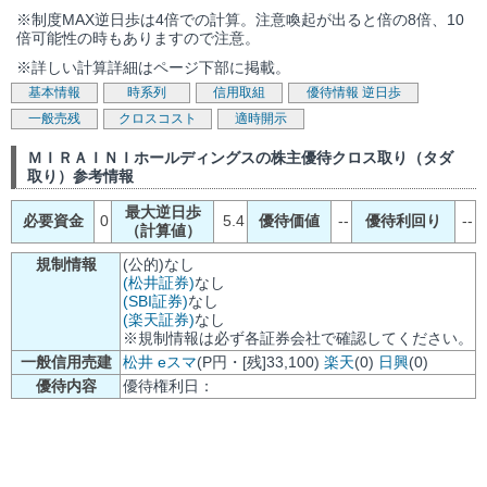
※制度MAX逆日歩は4倍での計算。注意喚起が出ると倍の8倍、10
倍可能性の時もありますので注意。
※詳しい計算詳細はページ下部に掲載。
基本情報
時系列
信用取組
優待情報
逆日歩
一般売残
クロスコスト
適時開示
ＭＩＲＡＩＮＩホールディングスの株主優待クロス取り（タダ
取り）参考情報
最大逆日歩
必要資金
0
5.4
優待価値
--
優待利回り
--
（計算値）
規制情報
(公的)なし
(松井証券)
なし
(SBI証券)
なし
(楽天証券)
なし
※規制情報は必ず各証券会社で確認してください。
一般信用売建
松井
eスマ
(P円・[残]33,100)
楽天
(0)
日興
(0)
優待内容
優待権利日：