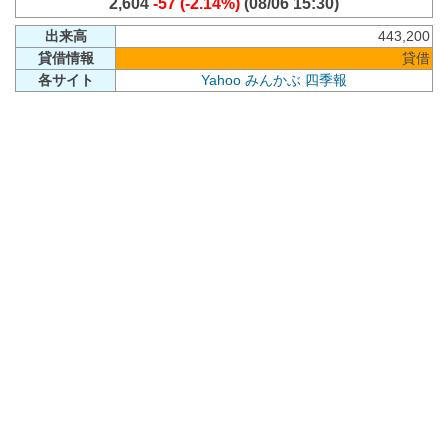
2,604
-57 (-2.14%)
(08/06 15:30)
出来高
443,200
貸借情報
貸借
各サイト
Yahoo
みんかぶ
四季報