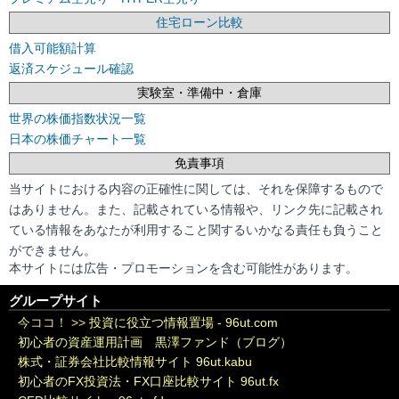
住宅ローン比較
借入可能額計算
返済スケジュール確認
実験室・準備中・倉庫
世界の株価指数状況一覧
日本の株価チャート一覧
免責事項
当サイトにおける内容の正確性に関しては、それを保障するもので
はありません。また、記載されている情報や、リンク先に記載され
ている情報をあなたが利用すること関するいかなる責任も負うこと
ができません。
本サイトには広告・プロモーションを含む可能性があります。
グループサイト
今ココ！ >>
投資に役立つ情報置場 - 96ut.com
初心者の資産運用計画 黒澤ファンド（ブログ）
株式・証券会社比較情報サイト 96ut.kabu
初心者のFX投資法・FX口座比較サイト 96ut.fx