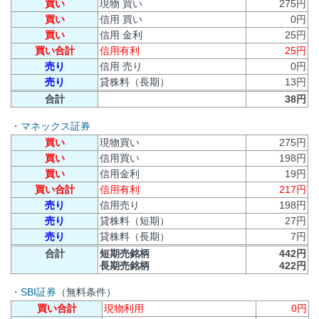
買い
現物 買い
275円
買い
信用 買い
0円
買い
信用 金利
25円
買い合計
信用有利
25円
売り
信用 売り
0円
売り
貸株料（長期）
13円
合計
38円
・
マネックス証券
買い
現物買い
275円
買い
信用買い
198円
買い
信用金利
19円
買い合計
信用有利
217円
売り
信用売り
198円
売り
貸株料（短期）
27円
売り
貸株料（長期）
7円
合計
短期売銘柄
442円
長期売銘柄
422円
・
SBI証券
（無料条件）
買い合計
現物利用
0円