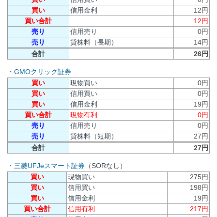
買い
信用金利
12円
買い合計
12円
売り
信用売り
0円
売り
貸株料（長期）
14円
合計
26円
・
GMOクリック証券
買い
現物買い
0円
買い
信用買い
0円
買い
信用金利
19円
買い合計
現物有利
0円
売り
信用売り
0円
売り
貸株料（短期）
27円
合計
27円
・
三菱UFJeスマート証券
（SORなし）
買い
現物買い
275円
買い
信用買い
198円
買い
信用金利
19円
買い合計
信用有利
217円