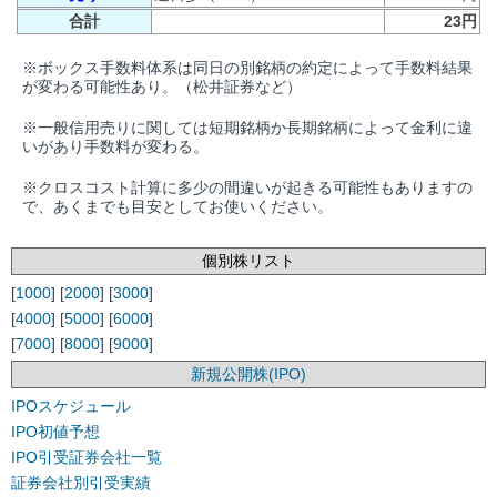
合計
23円
※ボックス手数料体系は同日の別銘柄の約定によって手数料結果
が変わる可能性あり。（松井証券など）
※一般信用売りに関しては短期銘柄か長期銘柄によって金利に違
いがあり手数料が変わる。
※クロスコスト計算に多少の間違いが起きる可能性もありますの
で、あくまでも目安としてお使いください。
個別株リスト
[
1000
] [
2000
] [
3000
]
[
4000
] [
5000
] [
6000
]
[
7000
] [
8000
] [
9000
]
新規公開株(IPO)
IPOスケジュール
IPO初値予想
IPO引受証券会社一覧
証券会社別引受実績