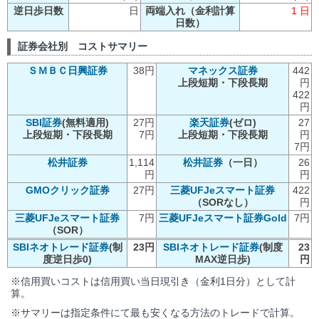
逆日歩日数
日
両端入れ（金利計算
1 日
日数）
証券会社別 コストサマリー
ＳＭＢＣ日興証券
38円
マネックス証券
442
上段短期・下段長期
円
422
円
SBI証券
(無料適用)
27円
楽天証券
(ゼロ)
27
上段短期・下段長期
7円
上段短期・下段長期
円
7円
松井証券
1,114
松井証券
（一日）
26
円
円
GMOクリック証券
27円
三菱UFJeスマート証券
422
（SORなし）
円
三菱UFJeスマート証券
7円
三菱UFJeスマート証券Gold
7円
（SOR）
SBIネオトレード証券
(制
23円
SBIネオトレード証券
(制度
23
度逆日歩0)
MAX逆日歩)
円
※信用買いコストは信用買い当日現引き（金利1日分）として計
算。
※サマリーは指定条件にて最も安くなる方法のトレードで計算。