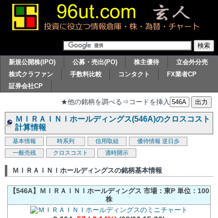
新規公開株(IPO)
公募・売出(PO)
株主優待
立会外分売
株式クラファン
手数料比較
コンタクト
FX業者CP
証券会社CP
★他の銘柄を調べる⇒コードを挿入
ＭＩＲＡＩＮＩホールディングス(546A)のクロスコスト
計算情報
基本情報
時系列
信用取組
優待情報
逆日歩
一般売残
クロスコスト
適時開示
ＭＩＲＡＩＮＩホールディングスの銘柄基本情報
【546A】ＭＩＲＡＩＮＩホールディングス 市場：東P 単位：100
株