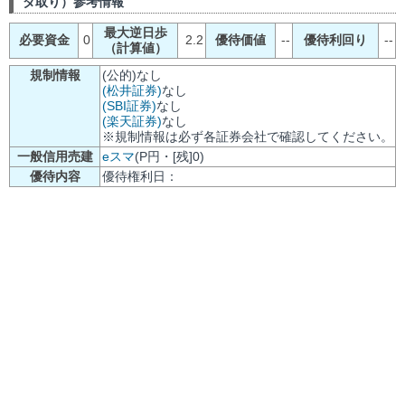
ダ取り）参考情報
最大逆日歩
必要資金
0
2.2
優待価値
--
優待利回り
--
（計算値）
規制情報
(公的)なし
(松井証券)
なし
(SBI証券)
なし
(楽天証券)
なし
※規制情報は必ず各証券会社で確認してください。
一般信用売建
eスマ
(P円・[残]0)
優待内容
優待権利日：