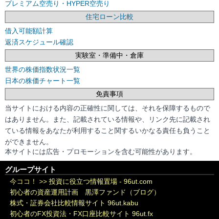
プレミアム空売り・HYPER空売り
住宅ローン比較
借入可能額計算
返済スケジュール確認
実験室・準備中・倉庫
世界の株価指数状況一覧
日本の株価チャート一覧
免責事項
当サイトにおける内容の正確性に関しては、それを保障するもので
はありません。また、記載されている情報や、リンク先に記載され
ている情報をあなたが利用すること関するいかなる責任も負うこと
ができません。
本サイトには広告・プロモーションを含む可能性があります。
グループサイト
今ココ！ >>
投資に役立つ情報置場 - 96ut.com
初心者の資産運用計画 黒澤ファンド（ブログ）
株式・証券会社比較情報サイト 96ut.kabu
初心者のFX投資法・FX口座比較サイト 96ut.fx