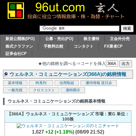
新規公開株(IPO)
公募・売出(PO)
株主優待
立会外分売
株式クラファン
手数料比較
コンタクト
FX業者CP
証券会社CP
★他の銘柄を調べる⇒コードを挿入
ウェルネス・コミュニケーションズ(366A)の銘柄情報
基本情報
時系列
信用取組
優待情報
逆日歩
一般売残
クロスコスト
適時開示
ウェルネス・コミュニケーションズの銘柄基本情報
【366A】ウェルネス・コミュニケーションズ 市場：東G 単位：
100株
1,027
+12 (+1.18%)
(08/09 21:52)