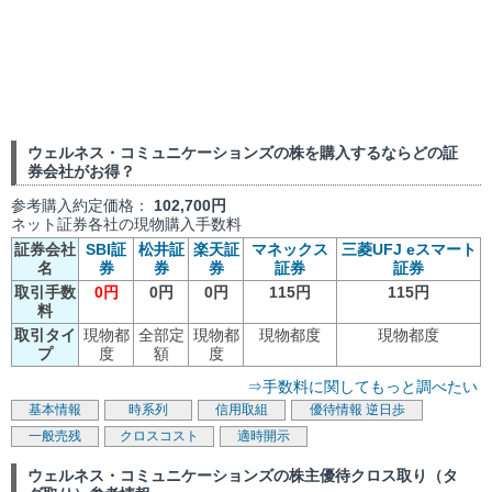
ウェルネス・コミュニケーションズの株を購入するならどの証
券会社がお得？
参考購入約定価格：
102,700円
ネット証券各社の現物購入手数料
証券会社
SBI証
松井証
楽天証
マネックス
三菱UFJ eスマート
名
券
券
券
証券
証券
取引手数
0円
0円
0円
115円
115円
料
取引タイ
現物都
全部定
現物都
現物都度
現物都度
プ
度
額
度
⇒手数料に関してもっと調べたい
基本情報
時系列
信用取組
優待情報
逆日歩
一般売残
クロスコスト
適時開示
ウェルネス・コミュニケーションズの株主優待クロス取り（タ