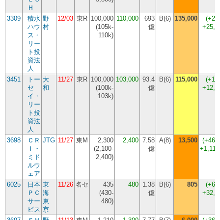
Ｈ
3309
積水
野
12/03
東R
100,000
110,000
693
B(6)
135,000
(
+22
ハウ
村
(
105k-
億
+25,
ス・
110k
)
リー
ト投
資法
人
3451
トー
大
11/27
東R
100,000
103,000
93.4
B(6)
115,000
(
+11
セ
和
(
100k-
億
+12,
イ・
103k
)
リー
ト投
資法
人
3698
ＣＲ
JTG
11/27
東M
2,300
2,400
7.58
A(8)
13,500
(
+462
Ｉ・
(
2,100-
億
+1,110
ミド
2,400
)
ルウ
ェア
6025
日本
東
11/26
名セ
435
480
1.38
B(6)
805
(
+67
ＰＣ
海
(
430-
億
+32,
サー
東
480
)
ビス
京