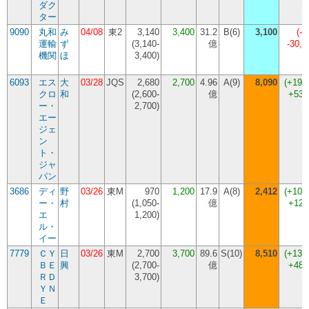
ダク
ター
9090
丸和
み
04/08
東2
3,140
3,400
31.2
B(6)
3,100
(
-8
運輸
ず
(
3,140-
億
-30,
機関
ほ
3,400
)
6093
エス
大
03/28
JQS
2,680
2,700
4.96
A(9)
8,090
(
+199
クロ
和
(
2,600-
億
+539
ー・
2,700
)
エー
ジェ
ン
ト・
ジャ
パン
3686
ディ
野
03/26
東M
970
1,200
17.9
A(8)
2,412
(
+101
ー・
村
(
1,050-
億
+121
エ
1,200
)
ル・
イー
7779
ＣＹ
日
03/26
東M
2,700
3,700
89.6
S(10)
8,510
(
+130
ＢＥ
興
(
2,700-
億
+481
ＲＤ
3,700
)
ＹＮ
Ｅ