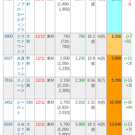
ノプ
村
(
1,800-
億
-9,
ロ・
1,950
)
ホー
ルデ
ィン
グス
3900
クラ
大
12/12
東M
740
760
16.1
A(8)
1,316
(
+73
ウド
和
(
720-
億
+55,
ワー
760
)
クス
6027
弁護
野
12/11
東M
1,000
1,230
15.8
A(8)
3,880
(
+215
士ド
村
(
1,050-
億
+265
ット
1,230
)
コム
7816
スノ
日
12/11
東M
2,150
2,300
8.56
B(7)
5,390
(
+134
ーピ
興
(
2,150-
億
+309
ーク
2,300
)
3452
ビー
SBI
12/11
東M
1,750
2,010
2.31
A(8)
10,500
(
+422
ロッ
(
1,810-
億
+849
ト
2,010
)
6026
ＧＭ
大
12/11
東M
5,760
5,800
18.3
A(8)
13,640
(
+135
ＯＴ
和
(
5,000-
億
+784
ＥＣ
5,800
)