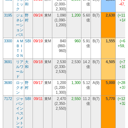
ミッ
和
(
2,000-
億
-47,
ク
2,300
)
3195
ジェ
野
09/24
東M
1,090
1,200
5.60
B(7)
2,630
(
+119
ネレ
村
(
1,090-
億
+143
ーシ
1,200
)
ョン
パス
3300
ＡＭ
SBI
09/19
東M
840
960
5.91
B(7)
1,555
(
+62
ＢＩ
(
860-
億
+59,
ＴＩ
960
)
ＯＮ
3691
リア
大
09/18
東M
2,530
2,530
14.2
B(7)
4,505
(
+78
ルワ
和
(
2,330-
億
+197
ール
2,530
)
ド
3690
ロッ
野
09/17
東M
1,200
1,300
5.12
A(9)
5,000
(
+284
クオ
村
(
1,200-
億
+370
ン
1,300
)
7172
ジャ
SBI
09/11
東M
2,470
2,550
11.2
B(7)
5,770
(
+126
パン
(
2,350-
億
+322
イン
2,550
)
ベス
トメ
ント
アド