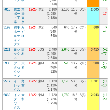
560
)
7815
東京
東
12/25
東2
2,180
2,180
11.3
D(3)
2,005
(
-8
ボー
海
(
1,980-
億
-17,
ド工
東
2,180
)
業
京
3199
綿半
み
12/24
東2
640
640
17.7
C(4)
680
(
+6
ホー
ず
(
540-
億
+4,
ルデ
ほ
640
)
ィン
グス
3221
ヨシ
野
12/24
JQS
2,490
2,640
11.3
B(7)
3,415
(
+29
ック
村
(
2,490-
億
+77,
ス
2,640
)
3905
デー
大
12/24
東M
460
520
13.2
S(10)
900
(
+73
タセ
和
(
460-
億
+38,
クシ
520
)
ョン
9517
イー
野
12/22
東M
1,120
1,170
53.8
B(7)
1,301
(
+11
レッ
村
(
1,120-
億
+13,
クス
1,170
)
6032
イン
大
12/22
東M
1,720
1,750
18.5
B(6)
2,043
(
+16
ター
和
(
1,720-
億
+29,
ワー
1,750
)
クス