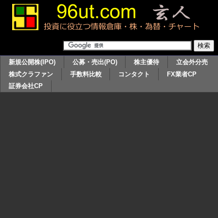
新規公開株(IPO)
公募・売出(PO)
株主優待
立会外分売
株式クラファン
手数料比較
コンタクト
FX業者CP
証券会社CP