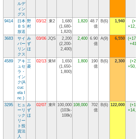
ルデ
ィン
グス
9414
日本
野
03/12
東2
1,680
1,820
48.7
B(6)
1,940
(
+6
ＢＳ
村
(
1,680-
億
+12,
放送
1,820
)
3683
サイ
み
03/06
JQS
2,200
2,400
6.90
A(9)
6,550
(
+172
バー
ず
(
2,200-
億
+415
リン
ほ
2,400
)
クス
4589
アキ
三
02/13
東M
1,650
1,800
190
B(6)
2,300
(
+27
ュセ
菱
(
1,650-
億
+50,
ラ・
1,800
)
イン
ク(A
cuc
ela I
nc.)
3295
ヒュ
み
02/07
東R
100,000
108,000
702
B(6)
122,000
(
+13
ーリ
ず
(
103k-
億
+14,
ック
ほ
108k
)
リー
ト投
資法
人