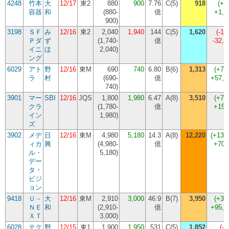
4248
竹本
大
12/17
東2
880
900
7.76
C(5)
918
(
+2
容器
和
(
880-
億
+1,
900
)
3198
ＳＦ
み
12/16
東2
2,040
1,940
144
C(5)
1,620
(
-16
Ｐダ
ず
(
1,740-
億
-32,
イニ
ほ
2,040
)
ング
6029
アト
野
12/16
東M
690
740
6.80
B(6)
1,313
(
+77
ラ
村
(
690-
億
+57,
740
)
3901
マー
SBI
12/16
JQS
1,800
1,980
6.47
A(8)
3,510
(
+77
クラ
(
1,780-
億
+153
イン
1,980
)
ズ
3902
メデ
日
12/16
東M
4,980
5,180
14.3
A(8)
12,220
(
+135
ィカ
興
(
4,980-
億
+704
ル・
5,180
)
デー
タ・
ビジ
ョン
9418
Ｕ－
大
12/16
東M
2,910
3,000
46.9
B(7)
3,950
(
+31
ＮＥ
和
(
2,910-
億
+95,
ＸＴ
3,000
)
6028
テク
野
12/15
東1
1,900
1,950
531
C(5)
1,852
(
-5