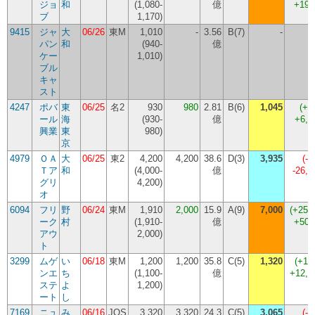
ジョ
和
(
1,080-
億
+198
ブ
1,170
)
9415
ジャ
大
06/26
東M
1,010
-
3.56
B(7)
-
パン
和
(
940-
億
ケー
1,010
)
ブル
キャ
スト
4247
ポバ
東
06/25
名2
930
980
2.81
B(6)
1,045
(
+6
ール
海
(
930-
億
+6,
興業
東
980
)
京
4979
ＯＡ
大
06/25
東2
4,200
4,200
38.6
D(3)
3,935
(
-6
Ｔア
和
(
4,000-
億
-26,
グリ
4,200
)
オ
6094
フリ
野
06/24
東M
1,910
2,000
15.9
A(9)
7,000
(
+250
ーク
村
(
1,910-
億
+500
アウ
2,000
)
ト
3299
ムゲ
い
06/18
東M
1,200
1,200
35.8
C(5)
1,320
(
+10
ンエ
ち
(
1,100-
億
+12,
ステ
よ
1,200
)
ート
し
7169
ニュ
み
06/16
JQS
3,320
3,320
24.3
C(5)
3,065
(
-7