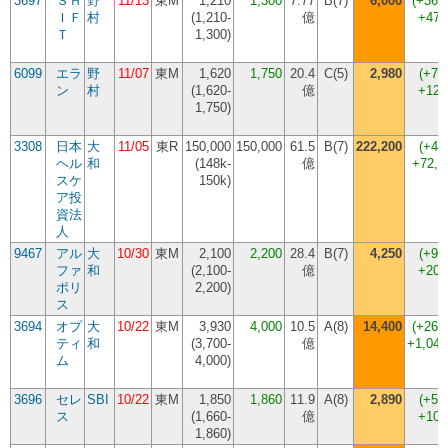
3697
ＳＨ
野
11/13
東M
1,210
1,300
7.77
B(7)
6,000
(
+361
ＩＦ
村
(
1,210-
億
+470
Ｔ
1,300
)
6099
エラ
野
11/07
東M
1,620
1,750
20.4
C(5)
2,980
(
+70
ン
村
(
1,620-
億
+123
1,750
)
3308
日本
大
11/05
東R
150,000
150,000
61.5
B(7)
222,200
(
+48
ヘル
和
(
148k-
億
+72,
スケ
150k
)
ア投
資法
人
9467
アル
大
10/30
東M
2,100
2,200
28.4
B(7)
4,250
(
+93
ファ
和
(
2,100-
億
+205
ポリ
2,200
)
ス
3694
オプ
大
10/22
東M
3,930
4,000
10.5
A(8)
14,400
(
+260
ティ
和
(
3,700-
億
+1,040
ム
4,000
)
3696
セレ
SBI
10/22
東M
1,850
1,860
11.9
A(8)
2,890
(
+55
ス
(
1,660-
億
+103
1,860
)