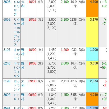
3695
ＧＭ
大
10/21
東M
2,090
2,100
10.9
A(8)
4,900
(
+133
Ｏリ
和
(
2,000-
億
+280
サー
2,100
)
チ
6098
リク
野
10/16
東1
2,800
3,100
2138
C(4)
3,170
(
+2
ルー
村
(
2,800-
億
+7,
トホ
3,100
)
ール
ディ
ング
ス
3197
すか
野
10/09
東1
1,450
1,200
932
D(3)
1,200
(
0
いら
村
(
1,200-
億
ーく
1,450
)
6240
ヤマ
野
10/08
東2
2,700
2,800
16.4
C(4)
3,350
(
+19
シン
村
(
2,700-
億
+55,
フィ
2,800
)
ルタ
3196
ホッ
大
09/30
東M
2,110
2,110
42.6
B(6)
2,074
(
-1
トラ
和
(
2,010-
億
-3,
ンド
2,110
)
3692
ＦＦ
野
09/30
東M
1,340
1,450
5.55
A(8)
4,010
(
+176
ＲＩ
村
(
1,340-
億
+256
1,450
)
4591
リボ
大
09/25
東M
2,240
2,300
57.2
B(6)
1,830
(
-20