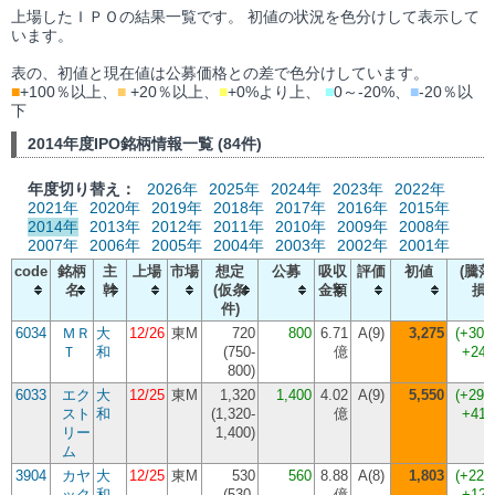
上場したＩＰＯの結果一覧です。 初値の状況を色分けして表示して
います。
表の、初値と現在値は公募価格との差で色分けしています。
■
+100％以上、
■
+20％以上、
■
+0%より上、
■
0～-20%、
■
-20％以
下
2014年度IPO銘柄情報一覧 (84件)
年度切り替え：
2026年
2025年
2024年
2023年
2022年
2021年
2020年
2019年
2018年
2017年
2016年
2015年
2014年
2013年
2012年
2011年
2010年
2009年
2008年
2007年
2006年
2005年
2004年
2003年
2002年
2001年
code
銘柄
主
上場
市場
想定
公募
吸収
評価
初値
(騰落
名
幹
(仮条
金額
損
件)
6034
ＭＲ
大
12/26
東M
720
800
6.71
A(9)
3,275
(
+309
Ｔ
和
(
750-
億
+247
800
)
6033
エク
大
12/25
東M
1,320
1,400
4.02
A(9)
5,550
(
+296
スト
和
(
1,320-
億
+415
リー
1,400
)
ム
3904
カヤ
大
12/25
東M
530
560
8.88
A(8)
1,803
(
+222
ック
和
(
530-
億
+124