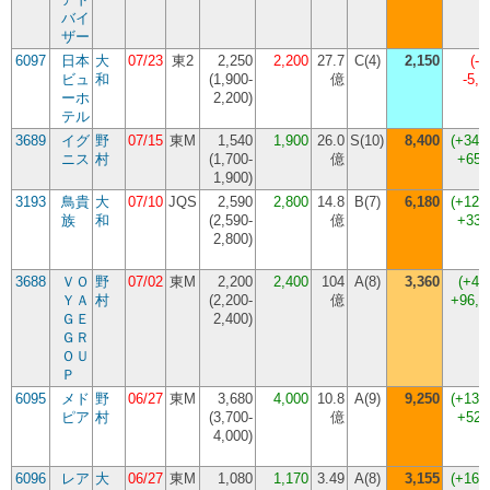
バイ
ザー
6097
日本
大
07/23
東2
2,250
2,200
27.7
C(4)
2,150
(
-2
ビュ
和
(
1,900-
億
-5,
ーホ
2,200
)
テル
3689
イグ
野
07/15
東M
1,540
1,900
26.0
S(10)
8,400
(
+342
ニス
村
(
1,700-
億
+650
1,900
)
3193
鳥貴
大
07/10
JQS
2,590
2,800
14.8
B(7)
6,180
(
+120
族
和
(
2,590-
億
+338
2,800
)
3688
ＶＯ
野
07/02
東M
2,200
2,400
104
A(8)
3,360
(
+40
ＹＡ
村
(
2,200-
億
+96,
ＧＥ
2,400
)
ＧＲ
ＯＵ
Ｐ
6095
メド
野
06/27
東M
3,680
4,000
10.8
A(9)
9,250
(
+131
ピア
村
(
3,700-
億
+525
4,000
)
6096
レア
大
06/27
東M
1,080
1,170
3.49
A(8)
3,155
(
+169