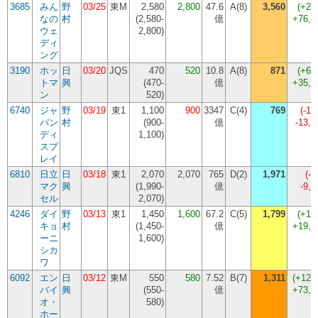
3685
みん
野
03/25
東M
2,580
2,800
47.6
A(8)
3,560
(
+27
なの
村
(
2,580-
億
+76,
ウェ
2,800
)
ディ
ング
3190
ホッ
日
03/20
JQS
470
520
10.8
A(8)
871
(
+67
トマ
興
(
470-
億
+35,
ン
520
)
6740
ジャ
野
03/19
東1
1,100
900
3347
C(4)
769
(
-14
パン
村
(
900-
億
-13,
ディ
1,100
)
スプ
レイ
6810
日立
日
03/18
東1
2,070
2,070
765
D(2)
1,971
(
-4
マク
興
(
1,990-
億
-9,
セル
2,070
)
4246
ダイ
野
03/13
東1
1,450
1,600
67.2
C(5)
1,799
(
+12
キョ
村
(
1,450-
億
+19,
ーニ
1,600
)
シカ
ワ
6092
エン
日
03/12
東M
550
580
7.52
B(7)
1,311
(
+126
バイ
興
(
550-
億
+73,
オ・
580
)
ホー