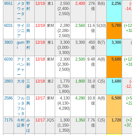
9551
メタ
野
12/19
東1
2,550
2,400
276
B(6)
2,256
(
-6
ウォ
村
(
2,400-
億
-14,
ータ
2,550
)
ー
6031
サイ
日
12/19
東M
2,280
2,560
11.6
S(10)
5,780
(
+125
ジニ
興
(
2,280-
億
+322
ア
2,560
)
3903
gum
野
12/18
東1
3,300
3,300
450
B(7)
3,300
(
0
i
村
(
3,000-
億
3,300
)
6030
アド
大
12/18
東M
2,300
2,500
9.48
A(8)
5,680
(
+127
ベン
和
(
2,300-
億
+318
チャ
2,500
)
ー
2883
大冷
三
12/18
東2
1,770
1,800
31.0
C(5)
1,680
(
-6
菱
(
1,700-
億
-12,
1,800
)
2586
フル
日
12/17
東M
4,130
4,290
10.8
A(8)
6,500
(
+51
ッタ
興
(
4,130-
億
+221
フル
4,290
)
ッタ
7175
今村
み
12/17
JQS
1,300
1,350
7.76
C(5)
1,720
(
+27
証券
ず
(
1,150-
億
+37,
ほ
1,350
)