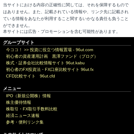
当サイトにおける内容の正確性に関しては、それを保障するもので
はありません。また、記載されている情報や、リンク先に記載され
ている情報をあなたが利用すること関するいかなる責任も負うこと
ができません。
本サイトには広告・プロモーションを含む可能性があります。
グループサイト
今ココ！ >>
投資に役立つ情報置場 - 96ut.com
初心者の資産運用計画 黒澤ファンド（ブログ）
株式・証券会社比較情報サイト 96ut.kabu
初心者のFX投資法・FX口座比較サイト 96ut.fx
CFD比較サイト 96ut.cfd
メニュー
IPO（新規公開株）情報
株主優待情報
株取引・FX取引手数料比較
経済ニュース速報
参考・便利リンク集