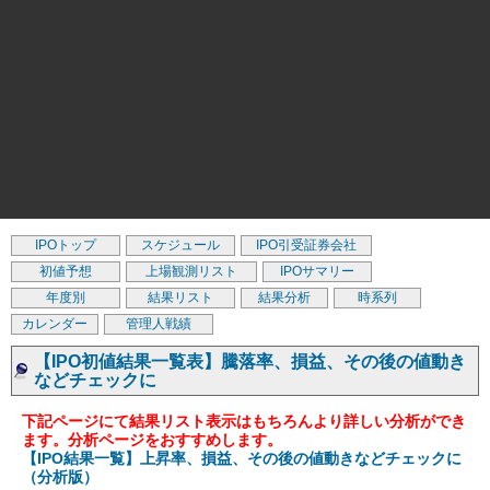
IPOトップ
スケジュール
IPO引受証券会社
初値予想
上場観測リスト
IPOサマリー
年度別
結果リスト
結果分析
時系列
カレンダー
管理人戦績
【IPO初値結果一覧表】騰落率、損益、その後の値動き
などチェックに
下記ページにて結果リスト表示はもちろんより詳しい分析ができ
ます。分析ページをおすすめします。
【IPO結果一覧】上昇率、損益、その後の値動きなどチェックに
（分析版）