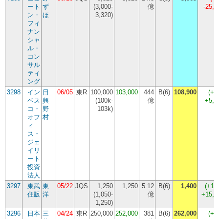
ート
ず
(
3,000-
億
-25,
ン・
ほ
3,320
)
フィ
ナン
シャ
ル・
コン
サル
ティ
ング
3298
イン
日
06/05
東R
100,000
103,000
444
B(6)
108,900
(
+5
ベス
興
(
100k-
億
+5,
コ・
野
103k
)
オフ
村
ィ
ス・
ジェ
イリ
ート
投資
法人
3297
東武
東
05/22
JQS
1,250
1,250
5.12
B(6)
1,400
(
+12
住販
洋
(
1,050-
億
+15,
1,250
)
3296
日本
三
04/24
東R
250,000
252,000
381
B(6)
262,000
(
+4