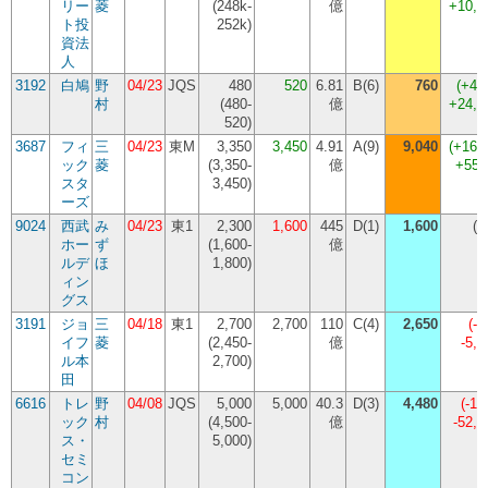
リー
菱
(
248k-
億
+10,
ト投
252k
)
資法
人
3192
白鳩
野
04/23
JQS
480
520
6.81
B(6)
760
(
+46
村
(
480-
億
+24,
520
)
3687
フィ
三
04/23
東M
3,350
3,450
4.91
A(9)
9,040
(
+162
ック
菱
(
3,350-
億
+559
スタ
3,450
)
ーズ
9024
西武
み
04/23
東1
2,300
1,600
445
D(1)
1,600
(
0
ホー
ず
(
1,600-
億
ルデ
ほ
1,800
)
ィン
グス
3191
ジョ
三
04/18
東1
2,700
2,700
110
C(4)
2,650
(
-1
イフ
菱
(
2,450-
億
-5,
ル本
2,700
)
田
6616
トレ
野
04/08
JQS
5,000
5,000
40.3
D(3)
4,480
(
-10
ック
村
(
4,500-
億
-52,
ス・
5,000
)
セミ
コン