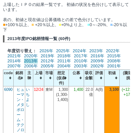
上場したＩＰＯの結果一覧です。 初値の状況を色分けして表示して
います。
表の、初値と現在値は公募価格との差で色分けしています。
■
+100％以上、
■
+20％以上、
■
+0%より上、
■
0～-20%、
■
-20％以
下
2013年度IPO銘柄情報一覧 (60件)
年度切り替え：
2026年
2025年
2024年
2023年
2022年
2021年
2020年
2019年
2018年
2017年
2016年
2015年
2014年
2013年
2012年
2011年
2010年
2009年
2008年
2007年
2006年
2005年
2004年
2003年
2002年
2001年
code
銘柄
主
上場
市場
想定
公募
吸収
評価
初値
(騰落
名
幹
(仮条
金額
損
件)
6090
ヒュ
い
12/24
東M
1,300
1,400
22.0
A(8)
3,100
(
+121
ーマ
ち
(
1,300-
億
+170
ン・
よ
1,400
)
メタ
し
ボロ
ー
ム・
テク
ノロ