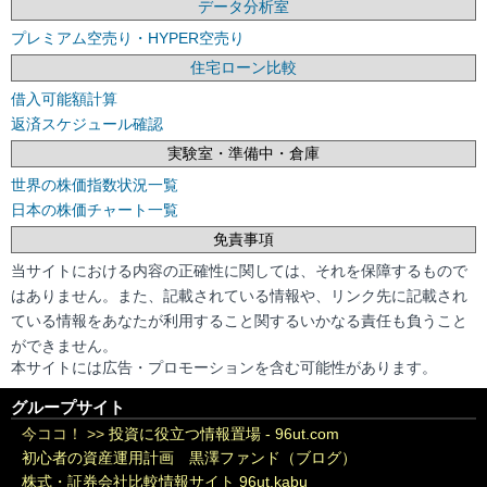
データ分析室
プレミアム空売り・HYPER空売り
住宅ローン比較
借入可能額計算
返済スケジュール確認
実験室・準備中・倉庫
世界の株価指数状況一覧
日本の株価チャート一覧
免責事項
当サイトにおける内容の正確性に関しては、それを保障するもので
はありません。また、記載されている情報や、リンク先に記載され
ている情報をあなたが利用すること関するいかなる責任も負うこと
ができません。
本サイトには広告・プロモーションを含む可能性があります。
グループサイト
今ココ！ >>
投資に役立つ情報置場 - 96ut.com
初心者の資産運用計画 黒澤ファンド（ブログ）
株式・証券会社比較情報サイト 96ut.kabu