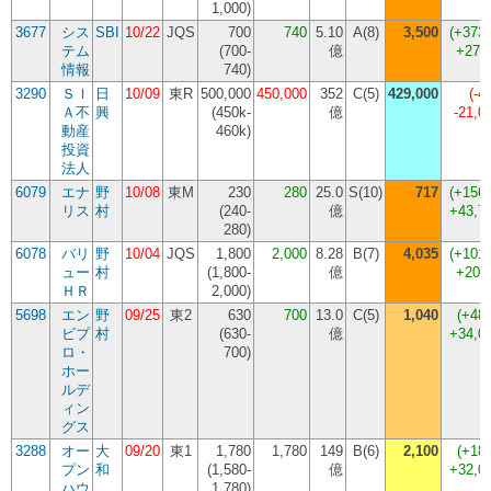
1,000
)
3677
シス
SBI
10/22
JQS
700
740
5.10
A(8)
3,500
(
+373
テム
(
700-
億
+276
情報
740
)
3290
ＳＩ
日
10/09
東R
500,000
450,000
352
C(5)
429,000
(
-4
Ａ不
興
(
450k-
億
-21,
動産
460k
)
投資
法人
6079
エナ
野
10/08
東M
230
280
25.0
S(10)
717
(
+156
リス
村
(
240-
億
+43,7
280
)
6078
バリ
野
10/04
JQS
1,800
2,000
8.28
B(7)
4,035
(
+101
ュー
村
(
1,800-
億
+203
ＨＲ
2,000
)
5698
エン
野
09/25
東2
630
700
13.0
C(5)
1,040
(
+48
ビプ
村
(
630-
億
+34,0
ロ・
700
)
ホー
ルデ
ィン
グス
3288
オー
大
09/20
東1
1,780
1,780
149
B(6)
2,100
(
+18
プン
和
(
1,580-
億
+32,0
ハウ
1,780
)