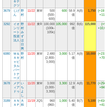
キテ
クツ
3679
じげ
野
11/22
東M
500
600
58.9
A(8)
1,750
(
+191
ん
村
(
500-
億
+115
600
)
3292
イオ
野
11/22
東R
100,000
105,000
992
B(6)
115,000
(
+9
ンリ
村
(
100k-
億
+10,0
ート
み
105k
)
投資
ず
法人
ほ
日
興
6080
Ｍ＆
野
11/20
東M
2,480
3,000
5.17
A(9)
10,000
(
+233
Ａキ
村
(
2,800-
億
+700
ャピ
3,000
)
タル
パー
トナ
ーズ
3678
メデ
い
11/20
東M
3,000
3,300
12.9
A(8)
11,770
(
+256
ィア
ち
(
3,000-
億
+847
ドゥ
よ
3,300
)
し
3189
ＡＮ
大
11/19
JQS
960
1,000
5.40
B(7)
5,100
(
+410
ＡＰ
和
(
960-
億
+410