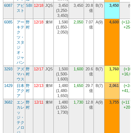
6087
アビ
SBI
12/18
JQS
3,450
3,450
20.8
B(7)
3,450
(
0
スト
(
3,250-
億
3,450
)
6085
アー
野
12/18
東M
1,590
2,050
7.07
A(9)
4,600
(
+124
キテ
村
(
1,850-
億
+255
ク
2,050
)
ツ・
スタ
ジ
オ・
ジャ
パン
3293
アズ
野
12/17
JQS
1,500
1,600
20.6
B(7)
1,760
(
+10
マハ
村
(
1,500-
億
+16,0
ウス
1,600
)
1429
日本
野
12/13
東M
1,480
1,650
29.7
B(7)
2,061
(
+24
アク
村
(
1,480-
億
+41,1
ア
1,650
)
3682
エン
野
12/11
東M
1,480
1,730
12.8
A(9)
3,755
(
+117
カレ
村
(
1,550-
億
+202
ッ
1,730
)
ジ・
テク
ノロ
ジ