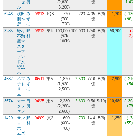
ロセ
興
(
2,830-
億
+1,460
ル
3,200
)
6248
横田
み
06/13
JQS
720
720
4.05
B(6)
1,702
(
+136
製作
ず
(
700-
億
+98,2
所
ほ
720
)
3285
野村
野
06/12
東R
100,000
100,000
1750
B(6)
96,700
(
-3
不動
村
(
92k-
億
-3,
産マ
100k
)
スタ
ーフ
ァン
ド投
資法
人
4587
ペプ
み
06/11
東M
1,820
2,500
77.6
B(6)
7,900
(
+216
チド
ず
(
1,920-
億
+540
リー
ほ
2,500
)
ム
3674
オー
日
04/25
東M
2,280
2,600
9.56
S(10)
10,480
(
+303
クフ
興
(
2,280-
億
+788
ァン
2,600
)
1420
サン
野
04/09
東2
600
700
14.4
B(6)
1,250
(
+78
ヨー
村
(
600-
億
+55,0
ホー
700
)
ムズ