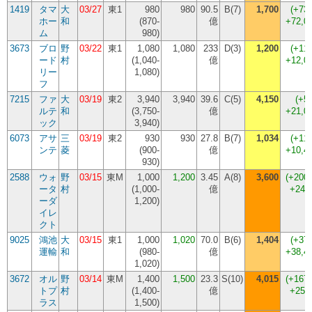
1419
タマ
大
03/27
東1
980
980
90.5
B(7)
1,700
(
+73
ホー
和
(
870-
億
+72,0
ム
980
)
3673
ブロ
野
03/22
東1
1,080
1,080
233
D(3)
1,200
(
+11
ード
村
(
1,040-
億
+12,0
リー
1,080
)
フ
7215
ファ
大
03/19
東2
3,940
3,940
39.6
C(5)
4,150
(
+5
ルテ
和
(
3,750-
億
+21,0
ック
3,940
)
6073
アサ
三
03/19
東2
930
930
27.8
B(7)
1,034
(
+11
ンテ
菱
(
900-
億
+10,4
930
)
2588
ウォ
野
03/15
東M
1,000
1,200
3.45
A(8)
3,600
(
+200
ータ
村
(
1,000-
億
+240
ーダ
1,200
)
イレ
クト
9025
鴻池
大
03/15
東1
1,000
1,020
70.0
B(6)
1,404
(
+37
運輸
和
(
980-
億
+38,4
1,020
)
3672
オル
野
03/14
東M
1,400
1,500
23.3
S(10)
4,015
(
+167
トプ
村
(
1,400-
億
+251
ラス
1,500
)