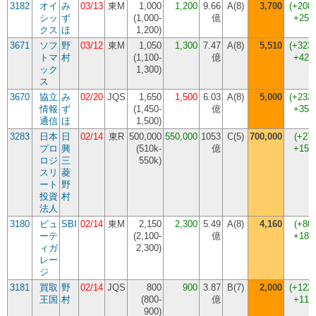
3182
オイ
み
03/13
東M
1,000
1,200
9.66
A(8)
3,700
(
+208
シッ
ず
(
1,000-
億
+250
クス
ほ
1,200
)
3671
ソフ
野
03/12
東M
1,050
1,300
7.47
A(8)
5,510
(
+323
トマ
村
(
1,100-
億
+421
ック
1,300
)
ス
3670
協立
み
02/20
JQS
1,650
1,500
6.03
A(8)
5,000
(
+233
情報
ず
(
1,450-
億
+350
通信
ほ
1,500
)
3283
日本
日
02/14
東R
500,000
550,000
1053
C(5)
700,000
(
+27
プロ
興
(
510k-
億
+150
ロジ
三
550k
)
スリ
菱
ート
野
投資
村
法人
3180
ビュ
SBI
02/14
東M
2,150
2,300
5.49
A(8)
4,160
(
+80
ーテ
(
2,100-
億
+186
ィガ
2,300
)
レー
ジ
3181
買取
野
02/14
JQS
800
900
3.87
B(7)
2,000
(
+122
王国
村
(
800-
億
+110
900
)