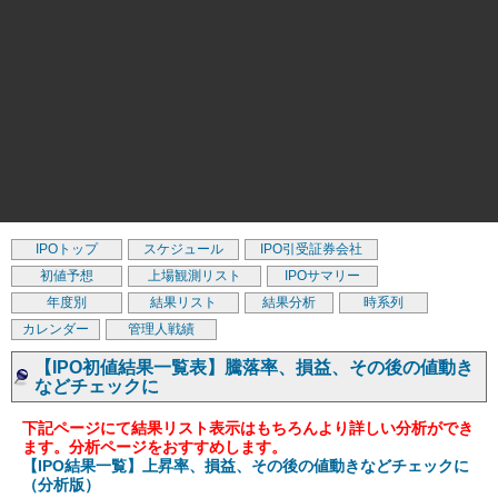
IPOトップ
スケジュール
IPO引受証券会社
初値予想
上場観測リスト
IPOサマリー
年度別
結果リスト
結果分析
時系列
カレンダー
管理人戦績
【IPO初値結果一覧表】騰落率、損益、その後の値動き
などチェックに
下記ページにて結果リスト表示はもちろんより詳しい分析ができ
ます。分析ページをおすすめします。
【IPO結果一覧】上昇率、損益、その後の値動きなどチェックに
（分析版）