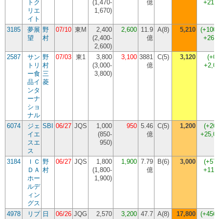
トク
(
1,470-
億
+210
リエ
1,670
)
イト
3185
夢展
野
07/10
東M
2,400
2,600
11.9
A(8)
5,210
(
+100
望
村
(
2,400-
億
+261
2,600
)
2587
サン
野
07/03
東1
3,800
3,100
3881
C(5)
3,120
(
+0
トリ
村
(
3,000-
億
+2,0
ー食
三
3,800
)
品イ
菱
ンタ
ーナ
ショ
ナル
6074
ジェ
SBI
06/27
JQS
1,000
950
5.46
C(5)
1,200
(
+26
イエ
(
850-
億
+25,0
スエ
950
)
ス
3184
ＩＣ
野
06/27
JQS
1,800
1,900
7.79
B(6)
3,000
(
+57
ＤＡ
村
(
1,800-
億
+110
ホー
1,900
)
ルデ
ィン
グス
4978
リプ
日
06/26
JQG
2,570
3,200
47.7
A(8)
17,800
(
+456