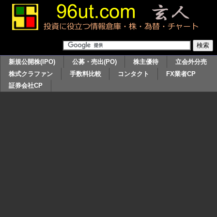
新規公開株(IPO)
公募・売出(PO)
株主優待
立会外分売
株式クラファン
手数料比較
コンタクト
FX業者CP
証券会社CP