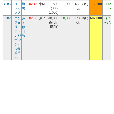
4586
メド
野
02/13
東M
800
1,000
26.7
C(5)
2,200
(
+120
レッ
村
(
800-
億
+120
クス
1,000
)
3282
コン
み
02/06
東R
540,000
550,000
273
B(6)
607,000
(
+10
フォ
ず
(
540k-
億
+57,0
リ
ほ
550k
)
ア・
日
レジ
興
デン
シャ
ル投
資法
人