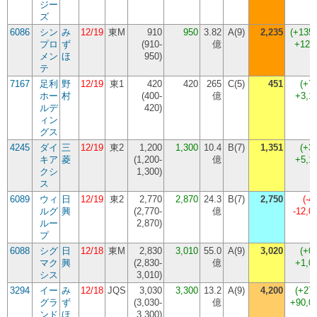
ジー
ズ
6086
シン
み
12/19
東M
910
950
3.82
A(9)
2,235
(
+135
プロ
ず
(
910-
億
+128
メン
ほ
950
)
テ
7167
足利
野
12/19
東1
420
420
265
C(5)
451
(
+7
ホー
村
(
400-
億
+3,1
ルデ
420
)
ィン
グス
4245
ダイ
三
12/19
東2
1,200
1,300
10.4
B(7)
1,351
(
+3
キア
菱
(
1,200-
億
+5,1
クシ
1,300
)
ス
6089
ウィ
日
12/19
東2
2,770
2,870
24.3
B(7)
2,750
(
-4
ルグ
興
(
2,770-
億
-12,
ルー
2,870
)
プ
6088
シグ
日
12/18
東M
2,830
3,010
55.0
A(9)
3,020
(
+0
マク
興
(
2,830-
億
+1,0
シス
3,010
)
3294
イー
み
12/18
JQS
3,030
3,300
13.2
A(9)
4,200
(
+27
グラ
ず
(
3,030-
億
+90,0
ンド
ほ
3,300
)