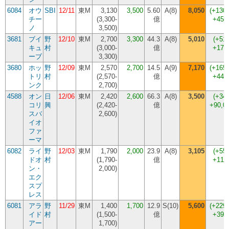
6084
オウ
SBI
12/11
東M
3,130
3,500
5.60
A(8)
8,050
(
+130
チー
(
3,300-
億
+455
ノ
3,500
)
3681
ブイ
野
12/10
東M
2,700
3,300
44.3
A(8)
5,010
(
+51
キュ
村
(
3,000-
億
+171
ーブ
3,300
)
3680
ホッ
野
12/09
東M
2,570
2,700
14.5
A(9)
7,170
(
+165
トリ
村
(
2,570-
億
+447
ンク
2,700
)
4588
オン
日
12/06
東M
2,420
2,600
66.3
A(8)
3,500
(
+34
コリ
興
(
2,420-
億
+90,0
スバ
2,600
)
イオ
ファ
ーマ
6082
ライ
野
12/03
東M
1,790
2,000
23.9
A(8)
3,105
(
+55
ドオ
村
(
1,790-
億
+110
ン・
2,000
)
エク
スプ
レス
6081
アラ
野
11/29
東M
1,400
1,700
12.9
S(10)
5,600
(
+229
イド
村
(
1,500-
億
+390
アー
1,700
)