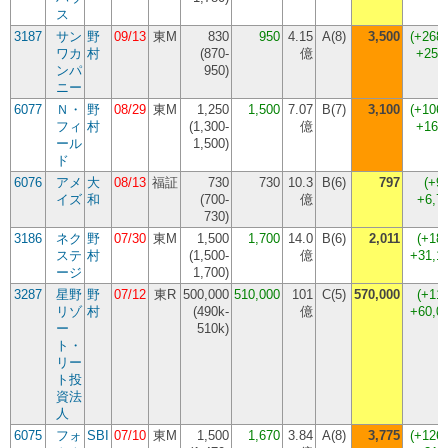
ス
3187
サン
野
09/13
東M
830
950
4.15
A(8)
3,500
(
+268
ワカ
村
(
870-
億
+255
ンパ
950
)
ニー
6077
Ｎ・
野
08/29
東M
1,250
1,500
7.07
B(7)
3,100
(
+106
フィ
村
(
1,300-
億
+160
ール
1,500
)
ド
6076
アメ
大
08/13
福証
730
730
10.3
B(6)
797
(
+9
イズ
和
(
700-
億
+6,7
730
)
3186
ネク
野
07/30
東M
1,500
1,700
14.0
B(6)
2,011
(
+18
ステ
村
(
1,500-
億
+31,1
ージ
1,700
)
3287
星野
野
07/12
東R
500,000
510,000
101
C(5)
570,000
(
+11
リゾ
村
(
490k-
億
+60,0
ー
510k
)
ト・
リー
ト投
資法
人
6075
フォ
SBI
07/10
東M
1,500
1,670
3.84
A(8)
3,775
(
+126