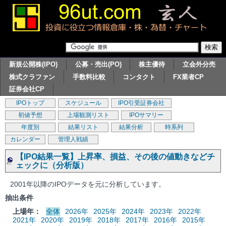
新規公開株(IPO)
公募・売出(PO)
株主優待
立会外分売
株式クラファン
手数料比較
コンタクト
FX業者CP
証券会社CP
IPOトップ
スケジュール
IPO引受証券会社
初値予想
上場観測リスト
IPOサマリー
年度別
結果リスト
結果分析
時系列
カレンダー
管理人戦績
【IPO結果一覧】上昇率、損益、その後の値動きなどチ
ェックに（分析版）
2001年以降のIPOデータを元に分析しています。
抽出条件
上場年：
全体
2026年
2025年
2024年
2023年
2022年
2021年
2020年
2019年
2018年
2017年
2016年
2015年