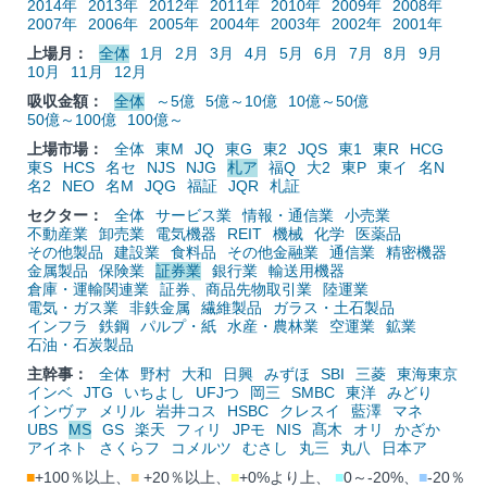
2014年
2013年
2012年
2011年
2010年
2009年
2008年
2007年
2006年
2005年
2004年
2003年
2002年
2001年
上場月：
全体
1月
2月
3月
4月
5月
6月
7月
8月
9月
10月
11月
12月
吸収金額：
全体
～5億
5億～10億
10億～50億
50億～100億
100億～
上場市場：
全体
東M
JQ
東G
東2
JQS
東1
東R
HCG
東S
HCS
名セ
NJS
NJG
札ア
福Q
大2
東P
東イ
名N
名2
NEO
名M
JQG
福証
JQR
札証
セクター：
全体
サービス業
情報・通信業
小売業
不動産業
卸売業
電気機器
REIT
機械
化学
医薬品
その他製品
建設業
食料品
その他金融業
通信業
精密機器
金属製品
保険業
証券業
銀行業
輸送用機器
倉庫・運輸関連業
証券、商品先物取引業
陸運業
電気・ガス業
非鉄金属
繊維製品
ガラス・土石製品
インフラ
鉄鋼
パルプ・紙
水産・農林業
空運業
鉱業
石油・石炭製品
主幹事：
全体
野村
大和
日興
みずほ
SBI
三菱
東海東京
インベ
JTG
いちよし
UFJつ
岡三
SMBC
東洋
みどり
インヴァ
メリル
岩井コス
HSBC
クレスイ
藍澤
マネ
UBS
MS
GS
楽天
フィリ
JPモ
NIS
髙木
オリ
かざか
アイネト
さくらフ
コメルツ
むさし
丸三
丸八
日本ア
■
+100％以上、
■
+20％以上、
■
+0%より上、
■
0～-20%、
■
-20％