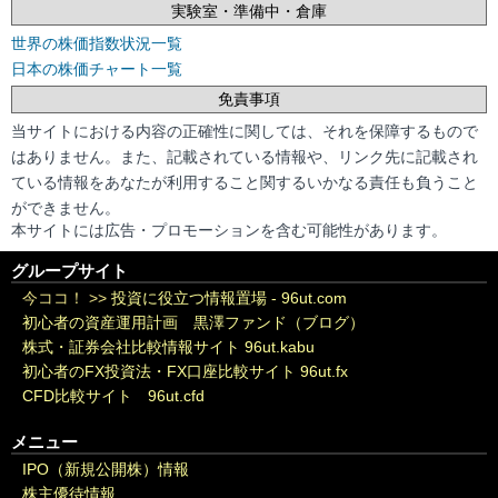
実験室・準備中・倉庫
世界の株価指数状況一覧
日本の株価チャート一覧
免責事項
当サイトにおける内容の正確性に関しては、それを保障するもので
はありません。また、記載されている情報や、リンク先に記載され
ている情報をあなたが利用すること関するいかなる責任も負うこと
ができません。
本サイトには広告・プロモーションを含む可能性があります。
グループサイト
今ココ！ >>
投資に役立つ情報置場 - 96ut.com
初心者の資産運用計画 黒澤ファンド（ブログ）
株式・証券会社比較情報サイト 96ut.kabu
初心者のFX投資法・FX口座比較サイト 96ut.fx
CFD比較サイト 96ut.cfd
メニュー
IPO（新規公開株）情報
株主優待情報