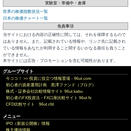
実験室・準備中・倉庫
世界の株価指数状況一覧
日本の株価チャート一覧
免責事項
当サイトにおける内容の正確性に関しては、それを保障するもので
はありません。また、記載されている情報や、リンク先に記載され
ている情報をあなたが利用すること関するいかなる責任も負うこと
ができません。
本サイトには広告・プロモーションを含む可能性があります。
グループサイト
今ココ！ >>
投資に役立つ情報置場 - 96ut.com
初心者の資産運用計画 黒澤ファンド（ブログ）
株式・証券会社比較情報サイト 96ut.kabu
初心者のFX投資法・FX口座比較サイト 96ut.fx
CFD比較サイト 96ut.cfd
メニュー
IPO（新規公開株）情報
株主優待情報