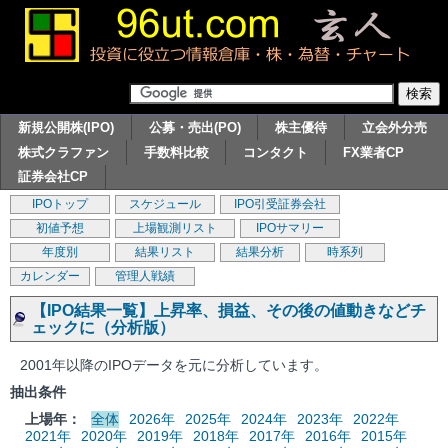
新規公開株(IPO)
公募・売出(PO)
株主優待
立会外分売
株式クラファン
手数料比較
コンタクト
FX業者CP
証券会社CP
IPOトップ
スケジュール
IPO引受証券会社
初値予想
上場観測リスト
IPOサマリー
年度別
結果リスト
結果分析
時系列
カレンダー
管理人戦績
【IPO結果一覧】上昇率、損益、その後の値動きなどチ
ェックに（分析版）
2001年以降のIPOデータを元に分析しています。
抽出条件
上場年：
全体
2026年
2025年
2024年
2023年
2022年
2021年
2020年
2019年
2018年
2017年
2016年
2015年