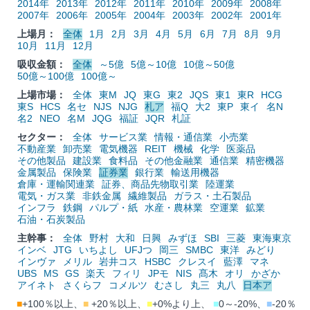
2014年
2013年
2012年
2011年
2010年
2009年
2008年
2007年
2006年
2005年
2004年
2003年
2002年
2001年
上場月：
全体
1月
2月
3月
4月
5月
6月
7月
8月
9月
10月
11月
12月
吸収金額：
全体
～5億
5億～10億
10億～50億
50億～100億
100億～
上場市場：
全体
東M
JQ
東G
東2
JQS
東1
東R
HCG
東S
HCS
名セ
NJS
NJG
札ア
福Q
大2
東P
東イ
名N
名2
NEO
名M
JQG
福証
JQR
札証
セクター：
全体
サービス業
情報・通信業
小売業
不動産業
卸売業
電気機器
REIT
機械
化学
医薬品
その他製品
建設業
食料品
その他金融業
通信業
精密機器
金属製品
保険業
証券業
銀行業
輸送用機器
倉庫・運輸関連業
証券、商品先物取引業
陸運業
電気・ガス業
非鉄金属
繊維製品
ガラス・土石製品
インフラ
鉄鋼
パルプ・紙
水産・農林業
空運業
鉱業
石油・石炭製品
主幹事：
全体
野村
大和
日興
みずほ
SBI
三菱
東海東京
インベ
JTG
いちよし
UFJつ
岡三
SMBC
東洋
みどり
インヴァ
メリル
岩井コス
HSBC
クレスイ
藍澤
マネ
UBS
MS
GS
楽天
フィリ
JPモ
NIS
髙木
オリ
かざか
アイネト
さくらフ
コメルツ
むさし
丸三
丸八
日本ア
■
+100％以上、
■
+20％以上、
■
+0%より上、
■
0～-20%、
■
-20％