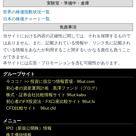
実験室・準備中・倉庫
世界の株価指数状況一覧
日本の株価チャート一覧
免責事項
当サイトにおける内容の正確性に関しては、それを保障するもので
はありません。また、記載されている情報や、リンク先に記載され
ている情報をあなたが利用すること関するいかなる責任も負うこと
ができません。
本サイトには広告・プロモーションを含む可能性があります。
グループサイト
今ココ！ >>
投資に役立つ情報置場 - 96ut.com
初心者の資産運用計画 黒澤ファンド（ブログ）
株式・証券会社比較情報サイト 96ut.kabu
初心者のFX投資法・FX口座比較サイト 96ut.fx
CFD比較サイト 96ut.cfd
メニュー
IPO（新規公開株）情報
株主優待情報