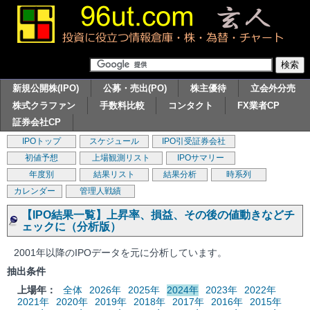
新規公開株(IPO)
公募・売出(PO)
株主優待
立会外分売
株式クラファン
手数料比較
コンタクト
FX業者CP
証券会社CP
IPOトップ
スケジュール
IPO引受証券会社
初値予想
上場観測リスト
IPOサマリー
年度別
結果リスト
結果分析
時系列
カレンダー
管理人戦績
【IPO結果一覧】上昇率、損益、その後の値動きなどチ
ェックに（分析版）
2001年以降のIPOデータを元に分析しています。
抽出条件
上場年：
全体
2026年
2025年
2024年
2023年
2022年
2021年
2020年
2019年
2018年
2017年
2016年
2015年