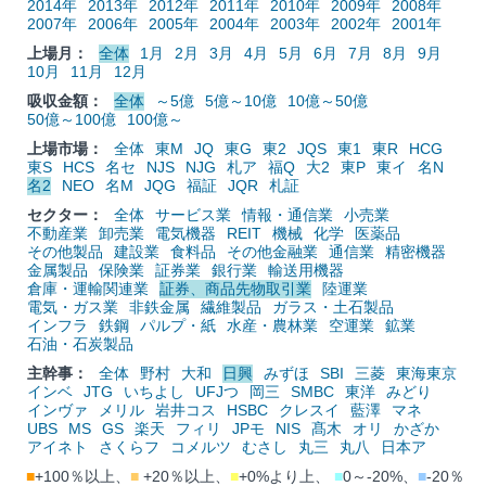
2014年
2013年
2012年
2011年
2010年
2009年
2008年
2007年
2006年
2005年
2004年
2003年
2002年
2001年
上場月：
全体
1月
2月
3月
4月
5月
6月
7月
8月
9月
10月
11月
12月
吸収金額：
全体
～5億
5億～10億
10億～50億
50億～100億
100億～
上場市場：
全体
東M
JQ
東G
東2
JQS
東1
東R
HCG
東S
HCS
名セ
NJS
NJG
札ア
福Q
大2
東P
東イ
名N
名2
NEO
名M
JQG
福証
JQR
札証
セクター：
全体
サービス業
情報・通信業
小売業
不動産業
卸売業
電気機器
REIT
機械
化学
医薬品
その他製品
建設業
食料品
その他金融業
通信業
精密機器
金属製品
保険業
証券業
銀行業
輸送用機器
倉庫・運輸関連業
証券、商品先物取引業
陸運業
電気・ガス業
非鉄金属
繊維製品
ガラス・土石製品
インフラ
鉄鋼
パルプ・紙
水産・農林業
空運業
鉱業
石油・石炭製品
主幹事：
全体
野村
大和
日興
みずほ
SBI
三菱
東海東京
インベ
JTG
いちよし
UFJつ
岡三
SMBC
東洋
みどり
インヴァ
メリル
岩井コス
HSBC
クレスイ
藍澤
マネ
UBS
MS
GS
楽天
フィリ
JPモ
NIS
髙木
オリ
かざか
アイネト
さくらフ
コメルツ
むさし
丸三
丸八
日本ア
■
+100％以上、
■
+20％以上、
■
+0%より上、
■
0～-20%、
■
-20％