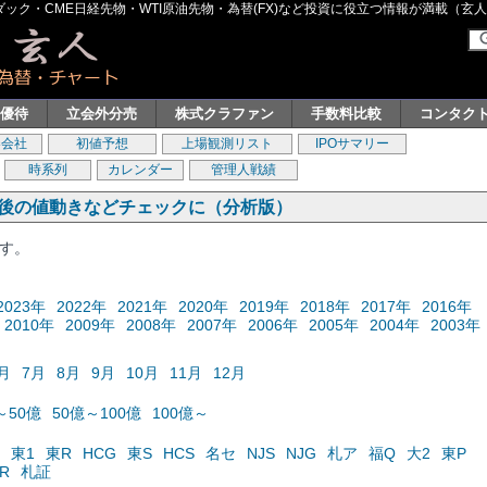
ク・CME日経先物・WTI原油先物・為替(FX)など投資に役立つ情報が満載（玄人グル
主優待
立会外分売
株式クラファン
手数料比較
コンタク
券会社
初値予想
上場観測リスト
IPOサマリー
時系列
カレンダー
管理人戦績
の後の値動きなどチェックに（分析版）
ます。
2023年
2022年
2021年
2020年
2019年
2018年
2017年
2016年
2010年
2009年
2008年
2007年
2006年
2005年
2004年
2003年
月
7月
8月
9月
10月
11月
12月
～50億
50億～100億
100億～
東1
東R
HCG
東S
HCS
名セ
NJS
NJG
札ア
福Q
大2
東P
R
札証