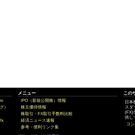
メニュー
この
om
IPO（新規公開株）情報
日本
グ）
株主優待情報
スダ
(F
株取引・FX取引手数料比較
供し
fx
経済ニュース速報
コン
参考・便利リンク集