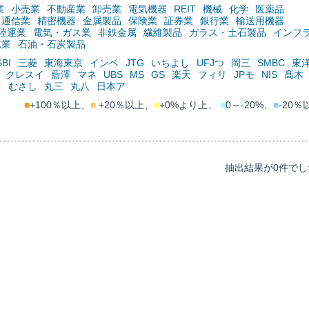
業
小売業
不動産業
卸売業
電気機器
REIT
機械
化学
医薬品
通信業
精密機器
金属製品
保険業
証券業
銀行業
輸送用機器
陸運業
電気・ガス業
非鉄金属
繊維製品
ガラス・土石製品
インフ
鉱業
石油・石炭製品
SBI
三菱
東海東京
インベ
JTG
いちよし
UFJつ
岡三
SMBC
東
クレスイ
藍澤
マネ
UBS
MS
GS
楽天
フィリ
JPモ
NIS
髙木
ツ
むさし
丸三
丸八
日本ア
■
+100％以上、
■
+20％以上、
■
+0%より上、
■
0～-20%、
■
-20％
抽出結果が0件でし