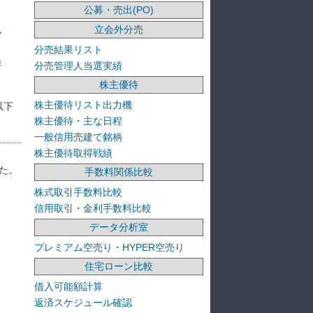
公募・売出(PO)
立会外分売
ラ
分売結果リスト
洋
分売管理人当選実績
株主優待
株主優待リスト出力機
以下
株主優待・主な日程
一般信用売建て銘柄
株主優待取得戦績
た。
手数料関係比較
株式取引手数料比較
信用取引・金利手数料比較
データ分析室
プレミアム空売り・HYPER空売り
住宅ローン比較
借入可能額計算
返済スケジュール確認