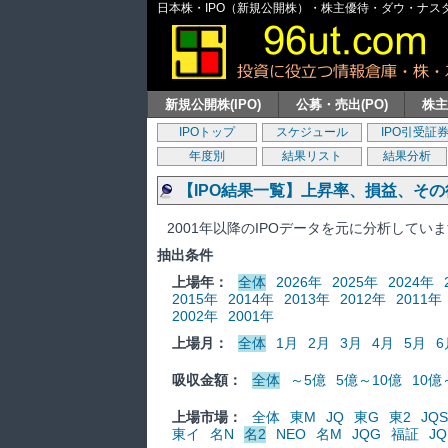
日本株・IPO（新規公開株）・株主優待・ダウ・ナスダッ
新規公開株(IPO)
公募・売出(PO)
株
IPOトップ
スケジュール
IPO引受証
年度別
結果リスト
結果分析
【IPO結果一覧】上昇率、損益、そ
2001年以降のIPOデータを元に分析してい
抽出条件
上場年：
全体
2026年
2025年
2024年
2015年
2014年
2013年
2012年
2011年
2002年
2001年
上場月：
全体
1月
2月
3月
4月
5月
6
吸収金額：
全体
～5億
5億～10億
10億
上場市場：
全体
東M
JQ
東G
東2
JQS
東イ
名N
名2
NEO
名M
JQG
福証
JQ