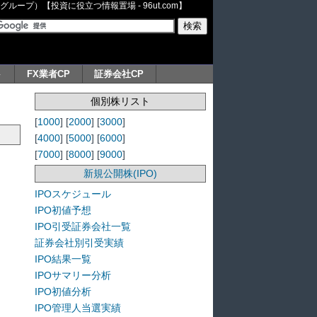
ープ）【投資に役立つ情報置場 - 96ut.com】
ト
FX業者CP
証券会社CP
個別株リスト
[
1000
] [
2000
] [
3000
]
[
4000
] [
5000
] [
6000
]
[
7000
] [
8000
] [
9000
]
新規公開株(IPO)
IPOスケジュール
IPO初値予想
IPO引受証券会社一覧
証券会社別引受実績
IPO結果一覧
IPOサマリー分析
IPO初値分析
IPO管理人当選実績