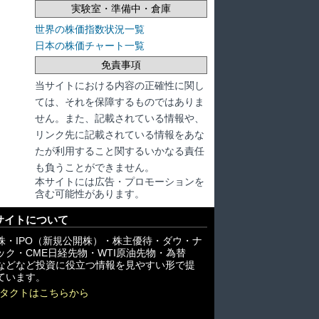
実験室・準備中・倉庫
世界の株価指数状況一覧
日本の株価チャート一覧
免責事項
当サイトにおける内容の正確性に関し
ては、それを保障するものではありま
せん。また、記載されている情報や、
リンク先に記載されている情報をあな
たが利用すること関するいかなる責任
も負うことができません。
本サイトには広告・プロモーションを
含む可能性があります。
サイトについて
株・IPO（新規公開株）・株主優待・ダウ・ナ
ック・CME日経先物・WTI原油先物・為替
X)などなど投資に役立つ情報を見やすい形で提
ています。
タクトはこちらから