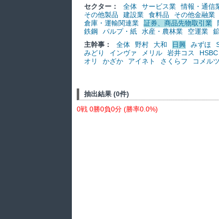
セクター：
全体
サービス業
情報・通信
その他製品
建設業
食料品
その他金融業
倉庫・運輸関連業
証券、商品先物取引業
鉄鋼
パルプ・紙
水産・農林業
空運業
主幹事：
全体
野村
大和
日興
みずほ
みどり
インヴァ
メリル
岩井コス
HSBC
オリ
かざか
アイネト
さくらフ
コメル
抽出結果 (0件)
0戦 0勝0負0分 (勝率0.0%)