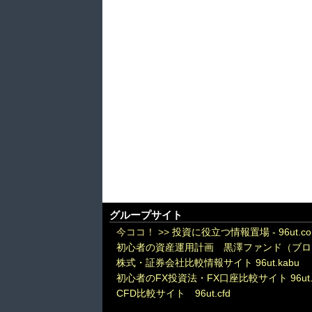
グループサイト
今ココ！ >>
投資に役立つ情報置場 - 96ut.c
初心者の資産運用計画 黒澤ファンド（ブロ
株式・証券会社比較情報サイト 96ut.kabu
初心者のFX投資法・FX口座比較サイト 96ut.
CFD比較サイト 96ut.cfd