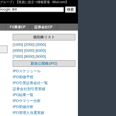
ープ）【投資に役立つ情報置場 - 96ut.com】
ト
FX業者CP
証券会社CP
個別株リスト
[
1000
] [
2000
] [
3000
]
[
4000
] [
5000
] [
6000
]
[
7000
] [
8000
] [
9000
]
新規公開株(IPO)
IPOスケジュール
IPO初値予想
IPO引受証券会社一覧
証券会社別引受実績
IPO結果一覧
IPOサマリー分析
IPO初値分析
IPO管理人当選実績