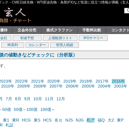
ク・CME日経先物・WTI原油先物・為替(FX)など投資に役立つ情報が満載（玄人グル
主優待
立会外分売
株式クラファン
手数料比較
コンタク
券会社
初値予想
上場観測リスト
IPOサマリー
時系列
カレンダー
管理人戦績
の後の値動きなどチェックに（分析版）
ます。
2023年
2022年
2021年
2020年
2019年
2018年
2017年
2016年
2010年
2009年
2008年
2007年
2006年
2005年
2004年
2003年
月
7月
8月
9月
10月
11月
12月
～50億
50億～100億
100億～
東1
東R
HCG
東S
HCS
名セ
NJS
NJG
札ア
福Q
大2
東P
R
札証