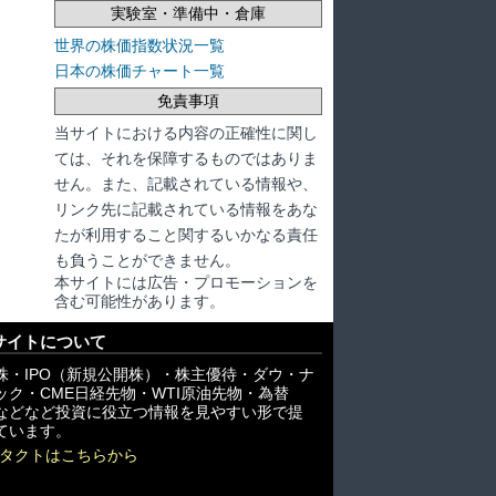
実験室・準備中・倉庫
世界の株価指数状況一覧
日本の株価チャート一覧
免責事項
当サイトにおける内容の正確性に関し
ては、それを保障するものではありま
せん。また、記載されている情報や、
リンク先に記載されている情報をあな
たが利用すること関するいかなる責任
も負うことができません。
本サイトには広告・プロモーションを
含む可能性があります。
サイトについて
株・IPO（新規公開株）・株主優待・ダウ・ナ
ック・CME日経先物・WTI原油先物・為替
X)などなど投資に役立つ情報を見やすい形で提
ています。
タクトはこちらから