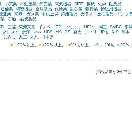
業
小売業
不動産業
卸売業
電気機器
REIT
機械
化学
医薬品
通信業
精密機器
金属製品
保険業
証券業
銀行業
輸送用機器
陸運業
電気・ガス業
非鉄金属
繊維製品
ガラス・土石製品
インフ
鉱業
石油・石炭製品
SBI
三菱
東海東京
インベ
JTG
いちよし
UFJつ
岡三
SMBC
東
クレスイ
藍澤
マネ
UBS
MS
GS
楽天
フィリ
JPモ
NIS
髙木
ツ
むさし
丸三
丸八
日本ア
■
+100％以上、
■
+20％以上、
■
+0%より上、
■
0～-20%、
■
-20％
抽出結果が0件でし