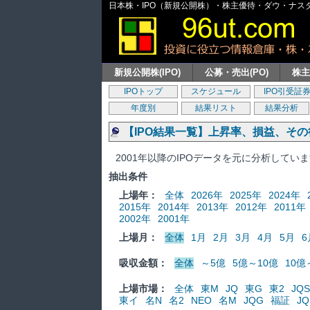
日本株・IPO（新規公開株）・株主優待・ダウ・ナスダッ
新規公開株(IPO)
公募・売出(PO)
株
IPOトップ
スケジュール
IPO引受証
年度別
結果リスト
結果分析
【IPO結果一覧】上昇率、損益、そ
2001年以降のIPOデータを元に分析してい
抽出条件
上場年：
全体
2026年
2025年
2024年
2015年
2014年
2013年
2012年
2011年
2002年
2001年
上場月：
全体
1月
2月
3月
4月
5月
6
吸収金額：
全体
～5億
5億～10億
10億
上場市場：
全体
東M
JQ
東G
東2
JQS
東イ
名N
名2
NEO
名M
JQG
福証
JQ