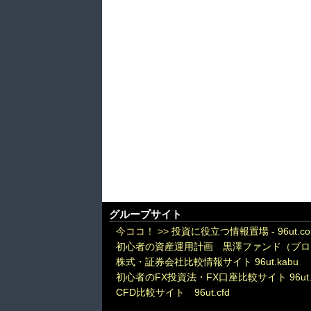
グループサイト
今ココ！ >>
投資に役立つ情報置場 - 96ut.c
初心者の資産運用計画 黒澤ファンド（ブロ
株式・証券会社比較情報サイト 96ut.kabu
初心者のFX投資法・FX口座比較サイト 96ut.
CFD比較サイト 96ut.cfd