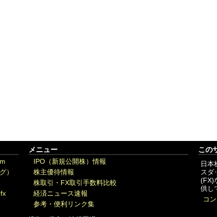
メニュー
この
om
IPO（新規公開株）情報
日本
グ）
株主優待情報
スダ
(F
株取引・FX取引手数料比較
供し
fx
経済ニュース速報
コン
参考・便利リンク集