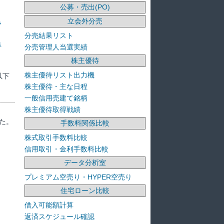
公募・売出(PO)
立会外分売
ラ
分売結果リスト
洋
分売管理人当選実績
株主優待
株主優待リスト出力機
以下
株主優待・主な日程
一般信用売建て銘柄
株主優待取得戦績
た。
手数料関係比較
株式取引手数料比較
信用取引・金利手数料比較
データ分析室
プレミアム空売り・HYPER空売り
住宅ローン比較
借入可能額計算
返済スケジュール確認