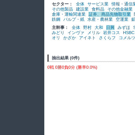
セクター：
全体
サービス業
情報・通信
その他製品
建設業
食料品
その他金融業
倉庫・運輸関連業
証券、商品先物取引業
鉄鋼
パルプ・紙
水産・農林業
空運業
主幹事：
全体
野村
大和
日興
みずほ
みどり
インヴァ
メリル
岩井コス
HSBC
オリ
かざか
アイネト
さくらフ
コメル
抽出結果 (0件)
0戦 0勝0負0分 (勝率0.0%)