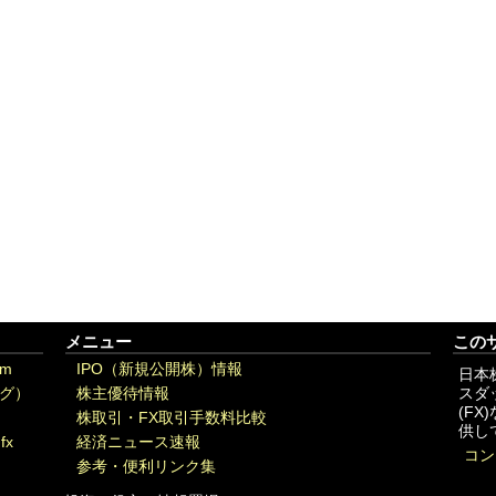
メニュー
この
om
IPO（新規公開株）情報
日本
グ）
株主優待情報
スダ
(F
株取引・FX取引手数料比較
供し
fx
経済ニュース速報
コン
参考・便利リンク集