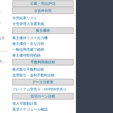
公募・売出(PO)
立会外分売
ラ
分売結果リスト
洋
分売管理人当選実績
株主優待
株主優待リスト出力機
以下
株主優待・主な日程
一般信用売建て銘柄
株主優待取得戦績
た。
手数料関係比較
株式取引手数料比較
信用取引・金利手数料比較
データ分析室
プレミアム空売り・HYPER空売り
住宅ローン比較
借入可能額計算
返済スケジュール確認