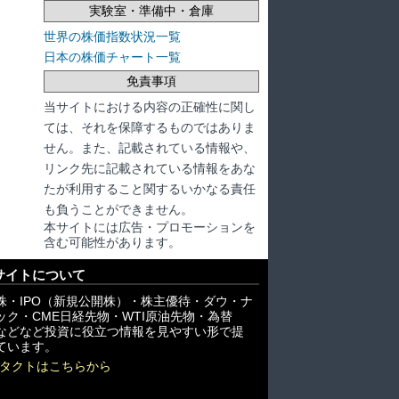
実験室・準備中・倉庫
世界の株価指数状況一覧
日本の株価チャート一覧
免責事項
当サイトにおける内容の正確性に関し
ては、それを保障するものではありま
せん。また、記載されている情報や、
リンク先に記載されている情報をあな
たが利用すること関するいかなる責任
も負うことができません。
本サイトには広告・プロモーションを
含む可能性があります。
サイトについて
株・IPO（新規公開株）・株主優待・ダウ・ナ
ック・CME日経先物・WTI原油先物・為替
X)などなど投資に役立つ情報を見やすい形で提
ています。
タクトはこちらから