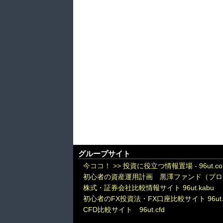
グループサイト
今ココ！ >>
投資に役立つ情報置場 - 96ut.c
初心者の資産運用計画 黒澤ファンド（ブロ
株式・証券会社比較情報サイト 96ut.kabu
初心者のFX投資法・FX口座比較サイト 96ut.
CFD比較サイト 96ut.cfd