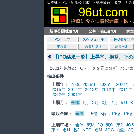
日本株・IPO（新規公開株）・株主優待・ダウ・ナスダッ
新規公開株(IPO)
公募・売出(PO)
株
IPOトップ
スケジュール
IPO引受証
年度別
結果リスト
結果分析
【IPO結果一覧】上昇率、損益、そ
2001年以降のIPOデータを元に分析してい
抽出条件
上場年：
全体
2026年
2025年
2024年
2015年
2014年
2013年
2012年
2011年
2002年
2001年
上場月：
全体
1月
2月
3月
4月
5月
6
吸収金額：
全体
～5億
5億～10億
10億
上場市場：
全体
東M
JQ
東G
東2
JQS
東イ
名N
名2
NEO
名M
JQG
福証
JQ