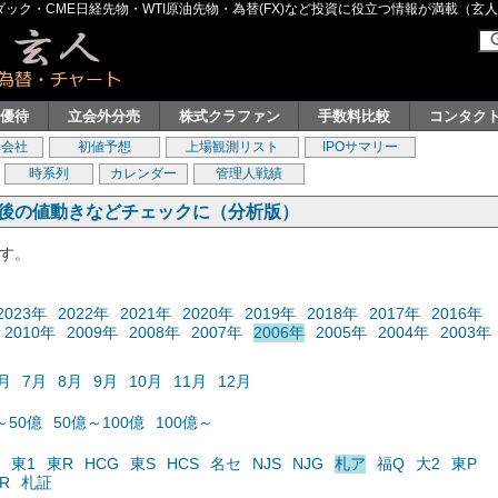
ク・CME日経先物・WTI原油先物・為替(FX)など投資に役立つ情報が満載（玄人グル
主優待
立会外分売
株式クラファン
手数料比較
コンタク
券会社
初値予想
上場観測リスト
IPOサマリー
時系列
カレンダー
管理人戦績
の後の値動きなどチェックに（分析版）
ます。
2023年
2022年
2021年
2020年
2019年
2018年
2017年
2016年
2010年
2009年
2008年
2007年
2006年
2005年
2004年
2003年
月
7月
8月
9月
10月
11月
12月
～50億
50億～100億
100億～
東1
東R
HCG
東S
HCS
名セ
NJS
NJG
札ア
福Q
大2
東P
R
札証