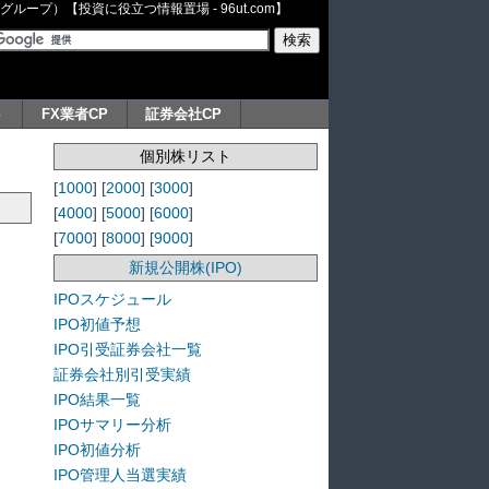
ープ）【投資に役立つ情報置場 - 96ut.com】
ト
FX業者CP
証券会社CP
個別株リスト
[
1000
] [
2000
] [
3000
]
[
4000
] [
5000
] [
6000
]
[
7000
] [
8000
] [
9000
]
新規公開株(IPO)
IPOスケジュール
IPO初値予想
IPO引受証券会社一覧
証券会社別引受実績
IPO結果一覧
IPOサマリー分析
IPO初値分析
IPO管理人当選実績