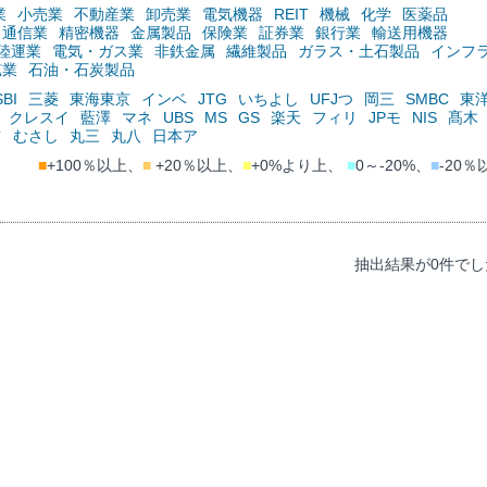
業
小売業
不動産業
卸売業
電気機器
REIT
機械
化学
医薬品
通信業
精密機器
金属製品
保険業
証券業
銀行業
輸送用機器
陸運業
電気・ガス業
非鉄金属
繊維製品
ガラス・土石製品
インフ
鉱業
石油・石炭製品
SBI
三菱
東海東京
インベ
JTG
いちよし
UFJつ
岡三
SMBC
東
クレスイ
藍澤
マネ
UBS
MS
GS
楽天
フィリ
JPモ
NIS
髙木
ツ
むさし
丸三
丸八
日本ア
■
+100％以上、
■
+20％以上、
■
+0%より上、
■
0～-20%、
■
-20％
抽出結果が0件でし