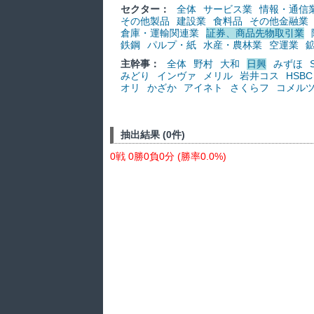
セクター：
全体
サービス業
情報・通信
その他製品
建設業
食料品
その他金融業
倉庫・運輸関連業
証券、商品先物取引業
鉄鋼
パルプ・紙
水産・農林業
空運業
主幹事：
全体
野村
大和
日興
みずほ
みどり
インヴァ
メリル
岩井コス
HSBC
オリ
かざか
アイネト
さくらフ
コメル
抽出結果 (0件)
0戦 0勝0負0分 (勝率0.0%)