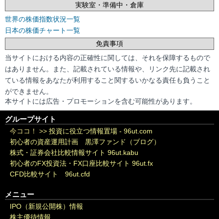
実験室・準備中・倉庫
世界の株価指数状況一覧
日本の株価チャート一覧
免責事項
当サイトにおける内容の正確性に関しては、それを保障するもので
はありません。また、記載されている情報や、リンク先に記載され
ている情報をあなたが利用すること関するいかなる責任も負うこと
ができません。
本サイトには広告・プロモーションを含む可能性があります。
グループサイト
今ココ！ >>
投資に役立つ情報置場 - 96ut.com
初心者の資産運用計画 黒澤ファンド（ブログ）
株式・証券会社比較情報サイト 96ut.kabu
初心者のFX投資法・FX口座比較サイト 96ut.fx
CFD比較サイト 96ut.cfd
メニュー
IPO（新規公開株）情報
株主優待情報