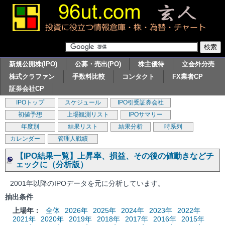
新規公開株(IPO)
公募・売出(PO)
株主優待
立会外分売
株式クラファン
手数料比較
コンタクト
FX業者CP
証券会社CP
IPOトップ
スケジュール
IPO引受証券会社
初値予想
上場観測リスト
IPOサマリー
年度別
結果リスト
結果分析
時系列
カレンダー
管理人戦績
【IPO結果一覧】上昇率、損益、その後の値動きなどチ
ェックに（分析版）
2001年以降のIPOデータを元に分析しています。
抽出条件
上場年：
全体
2026年
2025年
2024年
2023年
2022年
2021年
2020年
2019年
2018年
2017年
2016年
2015年