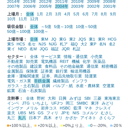
2014年
2013年
2012年
2011年
2010年
2009年
2008年
2007年
2006年
2005年
2004年
2003年
2002年
2001年
上場月：
全体
1月
2月
3月
4月
5月
6月
7月
8月
9月
10月
11月
12月
吸収金額：
全体
～5億
5億～10億
10億～50億
50億～100億
100億～
上場市場：
全体
東M
JQ
東G
東2
JQS
東1
東R
HCG
東S
HCS
名セ
NJS
NJG
札ア
福Q
大2
東P
名N
名2
東イ
NEO
名M
JQG
福証
JQR
札証
セクター：
全体
サービス業
情報・通信業
小売業
不動産業
卸売業
電気機器
REIT
機械
化学
医薬品
その他製品
建設業
食料品
その他金融業
通信業
精密機器
金属製品
保険業
証券業
銀行業
輸送用機器
倉庫・運輸関連業
証券、商品先物取引業
陸運業
電気・ガス業
非鉄金属
繊維製品
インフラ
ガラス・土石製品
鉄鋼
パルプ・紙
水産・農林業
空運業
鉱業
石油・石炭製品
主幹事：
全体
野村
大和
日興
みずほ
SBI
三菱
東海東京
インベ
JTG
いちよし
UFJつ
岡三
SMBC
東洋
みどり
インヴァ
メリル
岩井コス
HSBC
藍澤
マネ
クレスイ
楽天
UBS
MS
GS
フィリ
JPモ
NIS
コメルツ
むさし
丸三
丸八
日本ア
髙木
オリ
かざか
アイネト
さくらフ
■
+100％以上、
■
+20％以上、
■
+0%より上、
■
0～-20%、
■
-20％