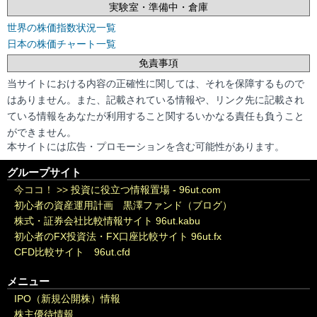
実験室・準備中・倉庫
世界の株価指数状況一覧
日本の株価チャート一覧
免責事項
当サイトにおける内容の正確性に関しては、それを保障するもので
はありません。また、記載されている情報や、リンク先に記載され
ている情報をあなたが利用すること関するいかなる責任も負うこと
ができません。
本サイトには広告・プロモーションを含む可能性があります。
グループサイト
今ココ！ >>
投資に役立つ情報置場 - 96ut.com
初心者の資産運用計画 黒澤ファンド（ブログ）
株式・証券会社比較情報サイト 96ut.kabu
初心者のFX投資法・FX口座比較サイト 96ut.fx
CFD比較サイト 96ut.cfd
メニュー
IPO（新規公開株）情報
株主優待情報