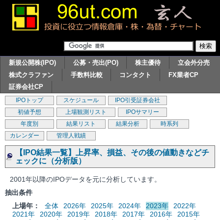
新規公開株(IPO)
公募・売出(PO)
株主優待
立会外分売
株式クラファン
手数料比較
コンタクト
FX業者CP
証券会社CP
IPOトップ
スケジュール
IPO引受証券会社
初値予想
上場観測リスト
IPOサマリー
年度別
結果リスト
結果分析
時系列
カレンダー
管理人戦績
【IPO結果一覧】上昇率、損益、その後の値動きなどチ
ェックに（分析版）
2001年以降のIPOデータを元に分析しています。
抽出条件
上場年：
全体
2026年
2025年
2024年
2023年
2022年
2021年
2020年
2019年
2018年
2017年
2016年
2015年