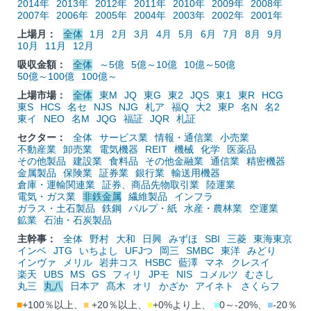
2014年
2013年
2012年
2011年
2010年
2009年
2008年
2007年
2006年
2005年
2004年
2003年
2002年
2001年
上場月：
全体
1月
2月
3月
4月
5月
6月
7月
8月
9月
10月
11月
12月
吸収金額：
全体
～5億
5億～10億
10億～50億
50億～100億
100億～
上場市場：
全体
東M
JQ
東G
東2
JQS
東1
東R
HCG
東S
HCS
名セ
NJS
NJG
札ア
福Q
大2
東P
名N
名2
東イ
NEO
名M
JQG
福証
JQR
札証
セクター：
全体
サービス業
情報・通信業
小売業
不動産業
卸売業
電気機器
REIT
機械
化学
医薬品
その他製品
建設業
食料品
その他金融業
通信業
精密機器
金属製品
保険業
証券業
銀行業
輸送用機器
倉庫・運輸関連業
証券、商品先物取引業
陸運業
電気・ガス業
非鉄金属
繊維製品
インフラ
ガラス・土石製品
鉄鋼
パルプ・紙
水産・農林業
空運業
鉱業
石油・石炭製品
主幹事：
全体
野村
大和
日興
みずほ
SBI
三菱
東海東京
インベ
JTG
いちよし
UFJつ
岡三
SMBC
東洋
みどり
インヴァ
メリル
岩井コス
HSBC
藍澤
マネ
クレスイ
楽天
UBS
MS
GS
フィリ
JPモ
NIS
コメルツ
むさし
丸三
丸八
日本ア
髙木
オリ
かざか
アイネト
さくらフ
■
+100％以上、
■
+20％以上、
■
+0%より上、
■
0～-20%、
■
-20％