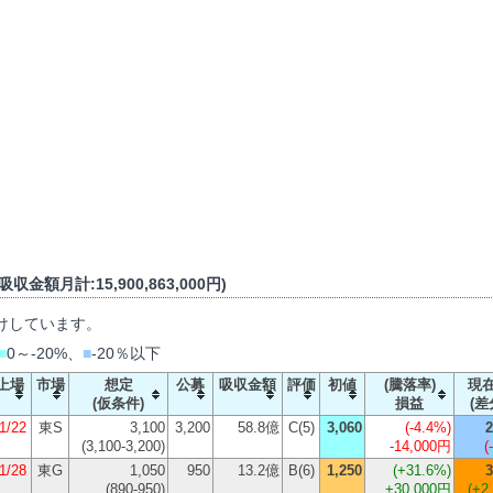
収金額月計:15,900,863,000円)
けしています。
■
0～-20%、
■
-20％以下
上場
市場
想定
公募
吸収金額
評価
初値
(騰落率)
現
(仮条件)
損益
(差
1/22
東S
3,100
3,200
58.8億
C(5)
3,060
(
-4.4%
)
2
(3,100-3,200)
-14,000円
(
1/28
東G
1,050
950
13.2億
B(6)
1,250
(
+31.6%
)
3
(890-950)
+30,000円
(+2