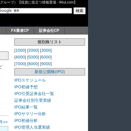
ープ）【投資に役立つ情報置場 - 96ut.com】
ト
FX業者CP
証券会社CP
個別株リスト
[
1000
] [
2000
] [
3000
]
[
4000
] [
5000
] [
6000
]
[
7000
] [
8000
] [
9000
]
ど
新規公開株(IPO)
IPOスケジュール
IPO初値予想
IPO引受証券会社一覧
証券会社別引受実績
IPO結果一覧
IPOサマリー分析
IPO初値分析
月>>
IPO管理人当選実績