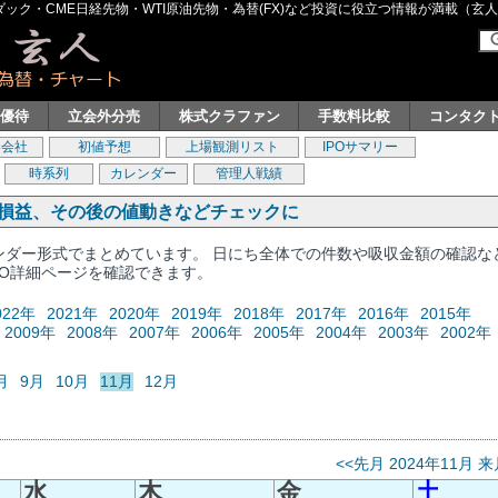
ク・CME日経先物・WTI原油先物・為替(FX)など投資に役立つ情報が満載（玄人グル
主優待
立会外分売
株式クラファン
手数料比較
コンタク
券会社
初値予想
上場観測リスト
IPOサマリー
時系列
カレンダー
管理人戦績
、損益、その後の値動きなどチェックに
レンダー形式でまとめています。 日にち全体での件数や吸収金額の確認な
PO詳細ページを確認できます。
022年
2021年
2020年
2019年
2018年
2017年
2016年
2015年
2009年
2008年
2007年
2006年
2005年
2004年
2003年
2002年
月
9月
10月
11月
12月
<<先月
2024年11月
来
水
木
金
土