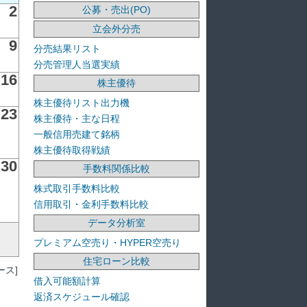
2
公募・売出(PO)
立会外分売
9
分売結果リスト
分売管理人当選実績
16
株主優待
株主優待リスト出力機
23
株主優待・主な日程
一般信用売建て銘柄
株主優待取得戦績
30
手数料関係比較
株式取引手数料比較
信用取引・金利手数料比較
データ分析室
プレミアム空売り・HYPER空売り
住宅ローン比較
ス]
借入可能額計算
返済スケジュール確認