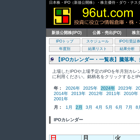
日本株・IPO（新規公開株）・株主優待・ダウ・ナスダッ
新規公開株(IPO)
公募・売出(PO)
株
IPOトップ
スケジュール
IPO引受証
年度別
結果リスト
結果分析
【IPOカレンダー・一覧表】騰落率
上場したIPOや上場予定のIPOを年月別カ
に利用ください。銘柄名をクリックするとI
年：
2026年
2025年
2024年
2023年
2
2014年
2013年
2012年
2011年
2010年
2001年
月：
1月
2月
3月
4月
5月
6月
7月
8
IPOカレンダー
日
月
火