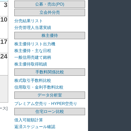
3
公募・売出(PO)
立会外分売
10
分売結果リスト
分売管理人当選実績
株主優待
17
株主優待リスト出力機
株主優待・主な日程
24
一般信用売建て銘柄
株主優待取得戦績
手数料関係比較
株式取引手数料比較
信用取引・金利手数料比較
データ分析室
プレミアム空売り・HYPER空売り
ス]
住宅ローン比較
借入可能額計算
返済スケジュール確認