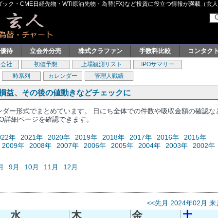
ク・CME日経先物・WTI原油先物・為替(FX)など投資に役立つ情報が満載（玄人グル
主優待
立会外分売
株式クラファン
手数料比較
コンタク
券会社
初値予想
上場観測リスト
IPOサマリー
時系列
カレンダー
管理人戦績
、損益、その後の値動きなどチェックに
レンダー形式でまとめています。 日にち全体での件数や吸収金額の確認な
PO詳細ページを確認できます。
022年
2021年
2020年
2019年
2018年
2017年
2016年
2015年
2009年
2008年
2007年
2006年
2005年
2004年
2003年
2002年
月
9月
10月
11月
12月
<<先月
2024年02月
来
水
木
金
土