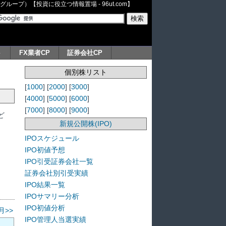
ープ）【投資に役立つ情報置場 - 96ut.com】
ト
FX業者CP
証券会社CP
個別株リスト
[
1000
] [
2000
] [
3000
]
[
4000
] [
5000
] [
6000
]
[
7000
] [
8000
] [
9000
]
ど
新規公開株(IPO)
IPOスケジュール
IPO初値予想
IPO引受証券会社一覧
証券会社別引受実績
IPO結果一覧
IPOサマリー分析
IPO初値分析
月>>
IPO管理人当選実績