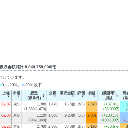
収金額月計:8,649,758,000円)
けしています。
■
0～-20%、
■
-20％以下
上場
市場
想定
公募
吸収金額
評価
初値
(騰落率)
現
(仮条件)
損益
(差
02/07
東S
1,380
1,470
16.8億
B(6)
2,020
(
+37.4%
)
1
(1,380-1,470)
+55,000円
(
02/08
東G
1,120
1,000
9.20億
C(5)
2,001
(
+100.1%
)
(800-1,000)
+100,100円
(-1
02/22
東G
2,760
2,990
38.0億
B(6)
5,190
(
+73.6%
)
3