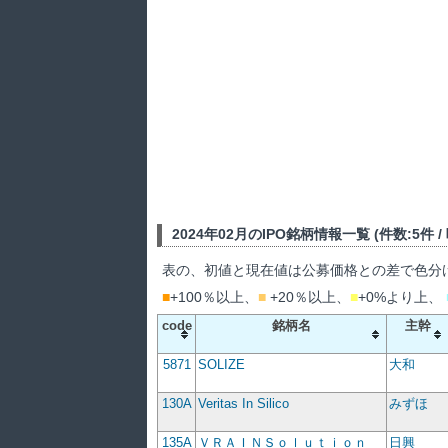
2024年02月のIPO銘柄情報一覧 (件数:5件 / 吸
表の、初値と現在値は公募価格との差で色分
■
+100％以上、
■
+20％以上、
■
+0%より上、
code
銘柄名
主幹
5871
SOLIZE
大和
130A
Veritas In Silico
みずほ
135A
ＶＲＡＩＮＳｏｌｕｔｉｏｎ
日興