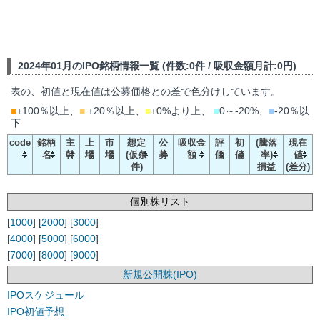
2024年01月のIPO銘柄情報一覧 (件数:0件 / 吸収金額月計:0円)
表の、初値と現在値は公募価格との差で色分けしています。
■
+100％以上、
■
+20％以上、
■
+0%より上、
■
0～-20%、
■
-20％以
下
code
銘柄
主
上
市
想定
公
吸収金
評
初
(騰落
現在
名
幹
場
場
(仮条
募
額
価
値
率)
値
件)
損益
(差分)
個別株リスト
[
1000
] [
2000
] [
3000
]
[
4000
] [
5000
] [
6000
]
[
7000
] [
8000
] [
9000
]
新規公開株(IPO)
IPOスケジュール
IPO初値予想