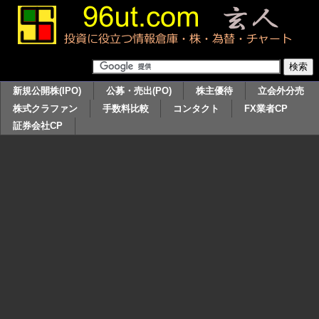
新規公開株(IPO)
公募・売出(PO)
株主優待
立会外分売
株式クラファン
手数料比較
コンタクト
FX業者CP
証券会社CP