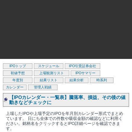
IPOトップ
スケジュール
IPO引受証券会社
初値予想
上場観測リスト
IPOサマリー
年度別
結果リスト
結果分析
時系列
カレンダー
管理人戦績
【IPOカレンダー・一覧表】騰落率、損益、その後の値
動きなどチェックに
上場したIPOや上場予定のIPOを年月別カレンダー形式でまとめ
ています。 日にち全体での件数や吸収金額の確認などに利用く
ださい。銘柄名をクリックするとIPO詳細ページを確認できま
す。