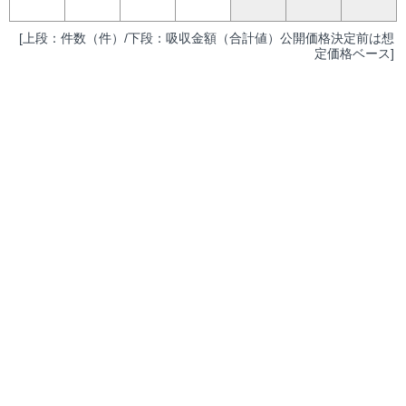
[上段：件数（件）/下段：吸収金額（合計値）公開価格決定前は想
定価格ベース]