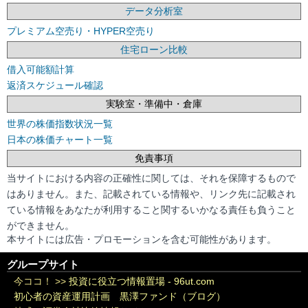
データ分析室
プレミアム空売り・HYPER空売り
住宅ローン比較
借入可能額計算
返済スケジュール確認
実験室・準備中・倉庫
世界の株価指数状況一覧
日本の株価チャート一覧
免責事項
当サイトにおける内容の正確性に関しては、それを保障するもので
はありません。また、記載されている情報や、リンク先に記載され
ている情報をあなたが利用すること関するいかなる責任も負うこと
ができません。
本サイトには広告・プロモーションを含む可能性があります。
グループサイト
今ココ！ >>
投資に役立つ情報置場 - 96ut.com
初心者の資産運用計画 黒澤ファンド（ブログ）