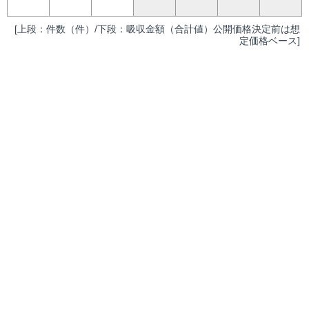
[上段：件数（件）/下段：吸収金額（合計値）公開価格決定前は想
定価格ベース]