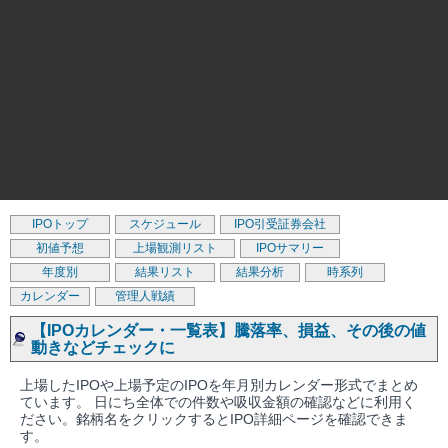
IPOトップ
スケジュール
IPO引受証券会社
初値予想
上場観測リスト
IPOサマリー
年度別
結果リスト
結果分析
時系列
カレンダー
管理人戦績
【IPOカレンダー・一覧表】騰落率、損益、その後の値
動きなどチェックに
上場したIPOや上場予定のIPOを年月別カレンダー形式でまとめ
ています。 日にち全体での件数や吸収金額の確認などに利用く
ださい。銘柄名をクリックするとIPO詳細ページを確認できま
す。