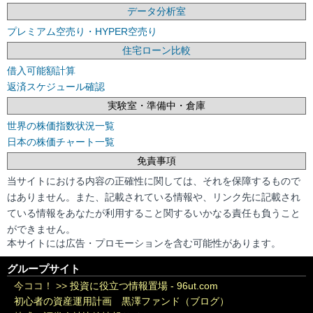
データ分析室
プレミアム空売り・HYPER空売り
住宅ローン比較
借入可能額計算
返済スケジュール確認
実験室・準備中・倉庫
世界の株価指数状況一覧
日本の株価チャート一覧
免責事項
当サイトにおける内容の正確性に関しては、それを保障するもので
はありません。また、記載されている情報や、リンク先に記載され
ている情報をあなたが利用すること関するいかなる責任も負うこと
ができません。
本サイトには広告・プロモーションを含む可能性があります。
グループサイト
今ココ！ >>
投資に役立つ情報置場 - 96ut.com
初心者の資産運用計画 黒澤ファンド（ブログ）