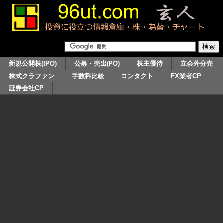
新規公開株(IPO)
公募・売出(PO)
株主優待
立会外分売
株式クラファン
手数料比較
コンタクト
FX業者CP
証券会社CP