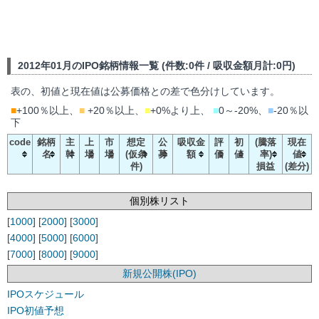
2012年01月のIPO銘柄情報一覧 (件数:0件 / 吸収金額月計:0円)
表の、初値と現在値は公募価格との差で色分けしています。
■
+100％以上、
■
+20％以上、
■
+0%より上、
■
0～-20%、
■
-20％以
下
code
銘柄
主
上
市
想定
公
吸収金
評
初
(騰落
現在
名
幹
場
場
(仮条
募
額
価
値
率)
値
件)
損益
(差分)
個別株リスト
[
1000
] [
2000
] [
3000
]
[
4000
] [
5000
] [
6000
]
[
7000
] [
8000
] [
9000
]
新規公開株(IPO)
IPOスケジュール
IPO初値予想