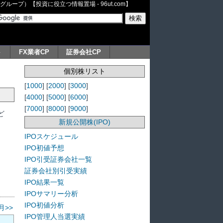
ープ）【投資に役立つ情報置場 - 96ut.com】
ト
FX業者CP
証券会社CP
個別株リスト
[
1000
] [
2000
] [
3000
]
[
4000
] [
5000
] [
6000
]
[
7000
] [
8000
] [
9000
]
ど
新規公開株(IPO)
IPOスケジュール
IPO初値予想
IPO引受証券会社一覧
証券会社別引受実績
IPO結果一覧
IPOサマリー分析
IPO初値分析
月>>
IPO管理人当選実績