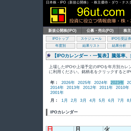
日本株・IPO（新規公開株）・株主優待・ダウ・ナスダッ
新規公開株(IPO)
公募・売出(PO)
株
IPOトップ
スケジュール
IPO引受証
年度別
結果リスト
結果分析
【IPOカレンダー・一覧表】騰落率
上場したIPOや上場予定のIPOを年月別カ
に利用ください。銘柄名をクリックするとI
年：
2026年
2025年
2024年
2023年
2
2014年
2013年
2012年
2011年
2010年
2001年
月：
1月
2月
3月
4月
5月
6月
7月
8
IPOカレンダー
日
月
火