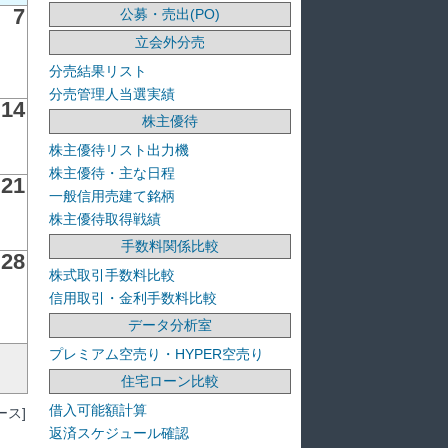
7
公募・売出(PO)
立会外分売
分売結果リスト
分売管理人当選実績
14
株主優待
株主優待リスト出力機
株主優待・主な日程
21
一般信用売建て銘柄
株主優待取得戦績
手数料関係比較
28
株式取引手数料比較
信用取引・金利手数料比較
データ分析室
プレミアム空売り・HYPER空売り
住宅ローン比較
借入可能額計算
ス]
返済スケジュール確認