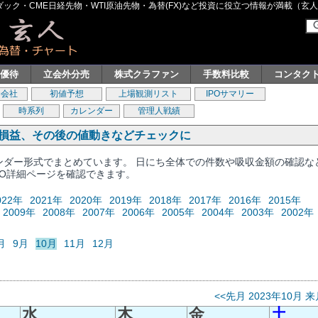
ク・CME日経先物・WTI原油先物・為替(FX)など投資に役立つ情報が満載（玄人グル
主優待
立会外分売
株式クラファン
手数料比較
コンタク
券会社
初値予想
上場観測リスト
IPOサマリー
時系列
カレンダー
管理人戦績
、損益、その後の値動きなどチェックに
レンダー形式でまとめています。 日にち全体での件数や吸収金額の確認な
PO詳細ページを確認できます。
022年
2021年
2020年
2019年
2018年
2017年
2016年
2015年
2009年
2008年
2007年
2006年
2005年
2004年
2003年
2002年
月
9月
10月
11月
12月
<<先月
2023年10月
来
水
木
金
土