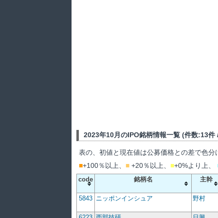
2023年10月のIPO銘柄情報一覧 (件数:13件 / 
表の、初値と現在値は公募価格との差で色分
■
+100％以上、
■
+20％以上、
■
+0%より上、
code
銘柄名
主幹
5843
ニッポンインシュア
野村
6223
西部技研
日興