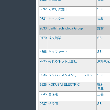
5592
くすりの窓口
SBI
9331
キャスター
大和
9333
Earth Technology Group
野村
9170
成友興業
SBI
4896
ケイファーマ
SBI
9235
売れるネット広告社
東海東京
9236
ジャパンＭ＆Ａソリューション
SBI
6525
KOKUSAI ELECTRIC
野村
日興
5845
全保連
三菱
9237
笑美面
SBI