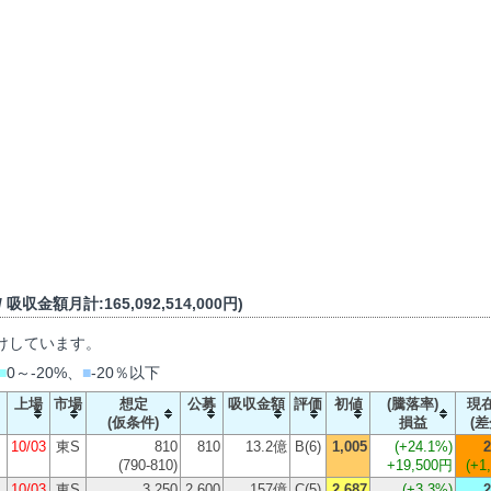
吸収金額月計:165,092,514,000円)
けしています。
■
0～-20%、
■
-20％以下
上場
市場
想定
公募
吸収金額
評価
初値
(騰落率)
現
(仮条件)
損益
(差
10/03
東S
810
810
13.2億
B(6)
1,005
(
+24.1%
)
2
(790-810)
+19,500円
(+1
10/03
東S
3,250
2,600
157億
C(5)
2,687
(
+3.3%
)
2