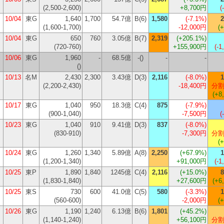
(2,500-2,600)
+8,700円
(
10/04
東G
1,640
1,700
54.7億
B(6)
1,580
(
-7.1%
)
2
(1,600-1,700)
-12,000円
(
10/04
東G
650
760
3.05億
B(7)
2,319
(
+205.1%
)
(720-760)
+155,900円
(-1
10/06
東G
1,960
-
68.5億
-()
-
-
()
10/13
名M
2,430
2,300
3.43億
D(3)
2,116
(
-8.0%
)
1
(2,200-2,430)
-18,400円
分割
(+8
10/17
東G
1,040
950
18.3億
C(4)
875
(
-7.9%
)
(900-1,040)
-7,500円
(
10/23
東G
1,040
910
9.41億
D(3)
837
(
-8.0%
)
(830-910)
-7,300円
分割
(
10/24
東G
1,260
1,340
5.89億
A(8)
2,250
(
+67.9%
)
1
(1,200-1,340)
+91,000円
(-1
10/25
東P
1,890
1,840
1245億
C(4)
2,116
(
+15.0%
)
8
(1,830-1,840)
+27,600円
(+6
10/25
東S
730
600
41.0億
C(5)
580
(
-3.3%
)
1
(560-600)
-2,000円
(
10/26
東G
1,190
1,240
6.13億
B(6)
1,801
(
+45.2%
)
(1,140-1,240)
+56,100円
分割