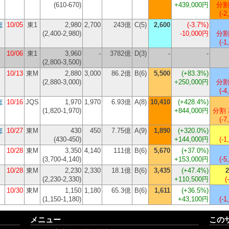
(610-670)
+439,000円
分割
(-2
ほ
10/05
東1
2,980
2,700
243億
C(5)
2,600
(
-3.7%
)
(2,400-2,980)
-10,000円
分割
(-1
10/06
東1
3,960
-
3782億
D(3)
-
-
(2,800-3,500)
10/13
東M
2,880
3,000
86.2億
B(6)
5,500
(
+83.3%
)
(2,880-3,000)
+250,000円
分割
(-4
ほ
10/16
JQS
1,970
1,970
6.93億
A(8)
10,410
(
+428.4%
)
(1,820-1,970)
+844,000円
分割 
(-7
ほ
10/27
東M
430
450
7.75億
A(9)
1,890
(
+320.0%
)
(430-450)
+144,000円
(-1
10/28
東M
3,350
4,140
111億
B(6)
5,670
(
+37.0%
)
(3,700-4,140)
+153,000円
(-5
10/28
東M
2,230
2,330
18.1億
B(6)
3,435
(
+47.4%
)
2
(2,230-2,330)
+110,500円
(
10/30
東M
1,150
1,180
65.3億
B(6)
1,611
(
+36.5%
)
(1,150-1,180)
+43,100円
(-1
メニュー
この