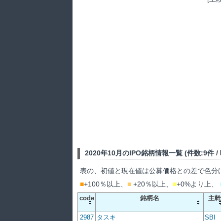
2020年10月のIPO銘柄情報一覧 (件数:9件 / 吸
表の、初値と現在値は公募価格との差で色分
■
+100％以上、
■
+20％以上、
■
+0%より上、
code
銘柄名
主幹
2987
タスキ
SBI