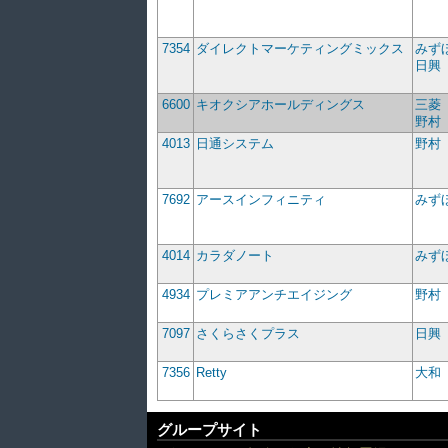
7354
ダイレクトマーケティングミックス
みず
日興
6600
キオクシアホールディングス
三菱
野村
4013
日通システム
野村
7692
アースインフィニティ
みず
4014
カラダノート
みず
4934
プレミアアンチエイジング
野村
7097
さくらさくプラス
日興
7356
Retty
大和
グループサイト