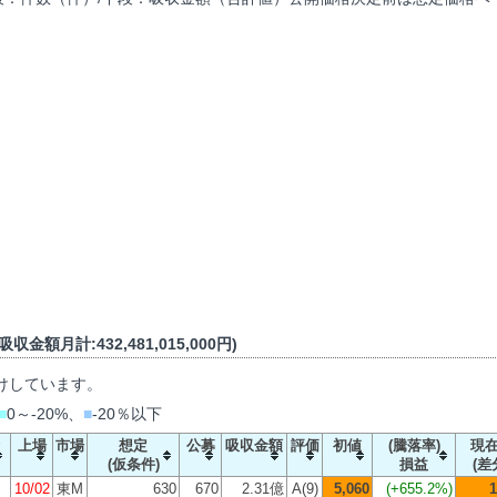
収金額月計:432,481,015,000円)
けしています。
■
0～-20%、
■
-20％以下
上場
市場
想定
公募
吸収金額
評価
初値
(騰落率)
現
(仮条件)
損益
(差
10/02
東M
630
670
2.31億
A(9)
5,060
(
+655.2%
)
1