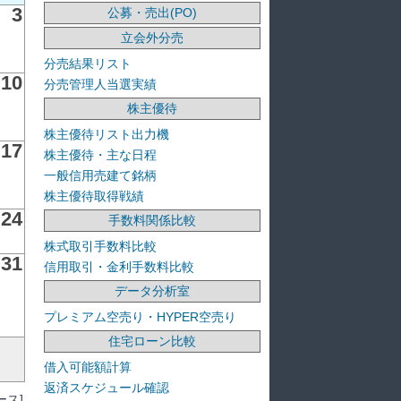
3
公募・売出(PO)
立会外分売
分売結果リスト
10
分売管理人当選実績
株主優待
株主優待リスト出力機
17
株主優待・主な日程
一般信用売建て銘柄
株主優待取得戦績
24
手数料関係比較
株式取引手数料比較
31
信用取引・金利手数料比較
データ分析室
プレミアム空売り・HYPER空売り
住宅ローン比較
借入可能額計算
返済スケジュール確認
ス]