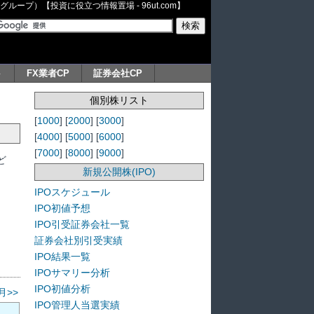
ープ）【投資に役立つ情報置場 - 96ut.com】
ト
FX業者CP
証券会社CP
個別株リスト
[
1000
] [
2000
] [
3000
]
[
4000
] [
5000
] [
6000
]
[
7000
] [
8000
] [
9000
]
ど
新規公開株(IPO)
IPOスケジュール
IPO初値予想
IPO引受証券会社一覧
証券会社別引受実績
IPO結果一覧
IPOサマリー分析
IPO初値分析
月>>
IPO管理人当選実績