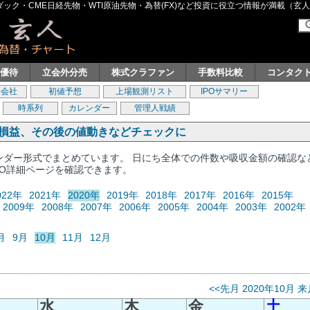
ク・CME日経先物・WTI原油先物・為替(FX)など投資に役立つ情報が満載（玄人グル
主優待
立会外分売
株式クラファン
手数料比較
コンタク
券会社
初値予想
上場観測リスト
IPOサマリー
時系列
カレンダー
管理人戦績
、損益、その後の値動きなどチェックに
レンダー形式でまとめています。 日にち全体での件数や吸収金額の確認な
PO詳細ページを確認できます。
022年
2021年
2020年
2019年
2018年
2017年
2016年
2015年
2009年
2008年
2007年
2006年
2005年
2004年
2003年
2002年
月
9月
10月
11月
12月
<<先月
2020年10月
来
水
木
金
土