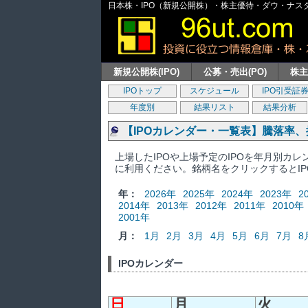
日本株・IPO（新規公開株）・株主優待・ダウ・ナスダッ
新規公開株(IPO)
公募・売出(PO)
株
IPOトップ
スケジュール
IPO引受証
年度別
結果リスト
結果分析
【IPOカレンダー・一覧表】騰落率
上場したIPOや上場予定のIPOを年月別カ
に利用ください。銘柄名をクリックするとI
年：
2026年
2025年
2024年
2023年
2
2014年
2013年
2012年
2011年
2010年
2001年
月：
1月
2月
3月
4月
5月
6月
7月
8
IPOカレンダー
日
月
火