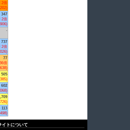
 2倍
,202)
347
 2倍
,906)
-
737
 2倍
,026)
77
36倍
,638)
505
,385)
602
,068)
,709
-726)
113
,498)
サイトについて