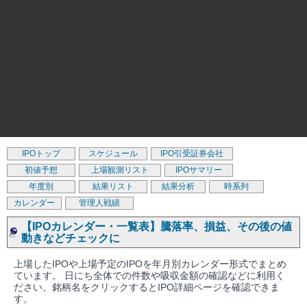
IPOトップ
スケジュール
IPO引受証券会社
初値予想
上場観測リスト
IPOサマリー
年度別
結果リスト
結果分析
時系列
カレンダー
管理人戦績
【IPOカレンダー・一覧表】騰落率、損益、その後の値
動きなどチェックに
上場したIPOや上場予定のIPOを年月別カレンダー形式でまとめ
ています。 日にち全体での件数や吸収金額の確認などに利用く
ださい。銘柄名をクリックするとIPO詳細ページを確認できま
す。