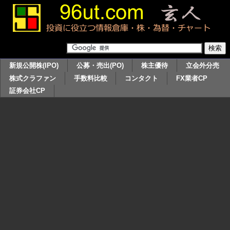
新規公開株(IPO)
公募・売出(PO)
株主優待
立会外分売
株式クラファン
手数料比較
コンタクト
FX業者CP
証券会社CP