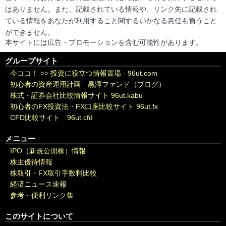
はありません。また、記載されている情報や、リンク先に記載され
ている情報をあなたが利用すること関するいかなる責任も負うこと
ができません。
本サイトには広告・プロモーションを含む可能性があります。
グループサイト
今ココ！ >>
投資に役立つ情報置場 - 96ut.com
初心者の資産運用計画 黒澤ファンド（ブログ）
株式・証券会社比較情報サイト 96ut.kabu
初心者のFX投資法・FX口座比較サイト 96ut.fx
CFD比較サイト 96ut.cfd
メニュー
IPO（新規公開株）情報
株主優待情報
株取引・FX取引手数料比較
経済ニュース速報
参考・便利リンク集
このサイトについて