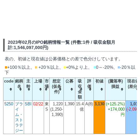
2023年02月のIPO銘柄情報一覧 (件数:1件 / 吸収金額月
計:1,546,097,000円)
表の、初値と現在値は公募価格との差で色分けしています。
■
+100％以上、
■
+20％以上、
■
+0%より上、
■
0～-20%、
■
-20％以
下
code
銘柄
主
上場
市
想定
公募
吸
評
初値
(騰落率)
現在値
名
幹
場
(仮条
収
価
損益
(差分)
件)
金
額
5250
プラ
SBI
02/22
東
1,220
1,390
15.4
A(8)
3,130
(
+125.2%
)
1,037
イ
S
(1,250-
億
+174,000
(-2,093)
ム・
1,390)
円
スト
ラテ
ジー