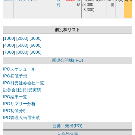
村
M
(3,080-
億
3,300)
個別株リスト
[
1000
] [
2000
] [
3000
]
[
4000
] [
5000
] [
6000
]
[
7000
] [
8000
] [
9000
]
新規公開株(IPO)
IPOスケジュール
IPO初値予想
IPO引受証券会社一覧
証券会社別引受実績
IPO結果一覧
IPOサマリー分析
IPO初値分析
IPO管理人当選実績
公募・売出(PO)
立会外分売