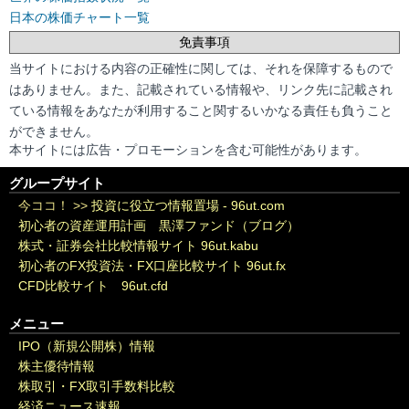
日本の株価チャート一覧
免責事項
当サイトにおける内容の正確性に関しては、それを保障するもので
はありません。また、記載されている情報や、リンク先に記載され
ている情報をあなたが利用すること関するいかなる責任も負うこと
ができません。
本サイトには広告・プロモーションを含む可能性があります。
グループサイト
今ココ！ >>
投資に役立つ情報置場 - 96ut.com
初心者の資産運用計画 黒澤ファンド（ブログ）
株式・証券会社比較情報サイト 96ut.kabu
初心者のFX投資法・FX口座比較サイト 96ut.fx
CFD比較サイト 96ut.cfd
メニュー
IPO（新規公開株）情報
株主優待情報
株取引・FX取引手数料比較
経済ニュース速報