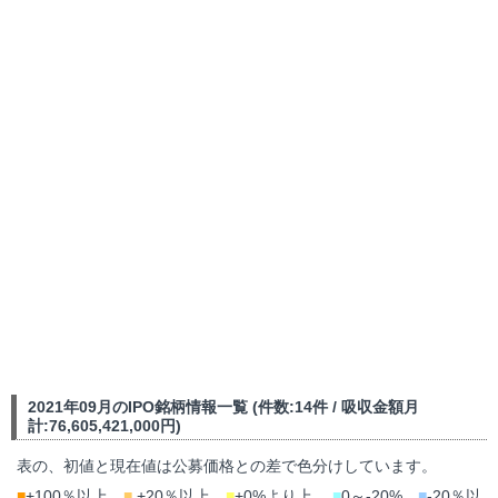
2021年09月のIPO銘柄情報一覧 (件数:14件 / 吸収金額月
計:76,605,421,000円)
表の、初値と現在値は公募価格との差で色分けしています。
■
+100％以上、
■
+20％以上、
■
+0%より上、
■
0～-20%、
■
-20％以