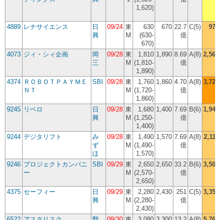
1,620)
4889
レナサイエンス
日
09/24
東
630
670
22.7
C(5)
976
興
M
(630-
億
670)
4073
ジィ・シィ企画
岡
09/28
東
1,810
1,890
8.69
A(8)
2,560
三
M
(1,810-
億
1,890)
4374
ＲＯＢＯＴＰＡＹＭＥ
SBI
09/28
東
1,760
1,860
4.70
A(8)
3,725
ＮＴ
M
(1,720-
億
1,860)
9245
リベロ
日
09/28
東
1,680
1,400
7.69
B(6)
1,940
興
M
(1,250-
億
1,400)
9244
デジタリフト
み
09/28
東
1,490
1,570
7.69
A(8)
2,110
ず
M
(1,490-
億
ほ
1,570)
9246
プロジェクトカンパニ
SBI
09/29
東
2,650
2,650
33.2
B(6)
3,500
ー
M
(2,570-
億
2,650)
4375
セーフィー
日
09/29
東
2,280
2,430
251
C(5)
3,350
興
M
(2,280-
億
2,430)
6522
アスタリスク
野
09/30
東
3,080
3,300
13.2
A(8)
5,760