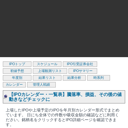
IPOトップ
スケジュール
IPO引受証券会社
初値予想
上場観測リスト
IPOサマリー
年度別
結果リスト
結果分析
時系列
カレンダー
管理人戦績
【IPOカレンダー・一覧表】騰落率、損益、その後の値
動きなどチェックに
上場したIPOや上場予定のIPOを年月別カレンダー形式でまとめ
ています。 日にち全体での件数や吸収金額の確認などに利用く
ださい。銘柄名をクリックするとIPO詳細ページを確認できま
す。