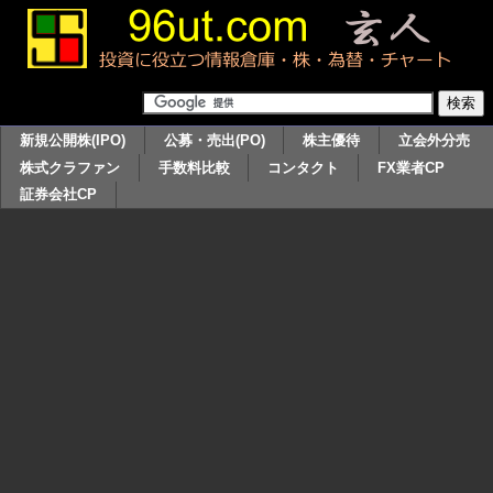
新規公開株(IPO)
公募・売出(PO)
株主優待
立会外分売
株式クラファン
手数料比較
コンタクト
FX業者CP
証券会社CP