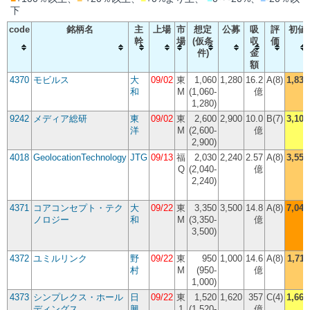
下
code
銘柄名
主
上場
市
想定
公募
吸
評
初値
幹
場
(仮条
収
価
件)
金
額
4370
モビルス
大
09/02
東
1,060
1,280
16.2
A(8)
1,830
和
M
(1,060-
億
1,280)
9242
メディア総研
東
09/02
東
2,600
2,900
10.0
B(7)
3,105
洋
M
(2,600-
億
2,900)
4018
GeolocationTechnology
JTG
09/13
福
2,030
2,240
2.57
A(8)
3,550
Q
(2,040-
億
2,240)
4371
コアコンセプト・テク
大
09/22
東
3,350
3,500
14.8
A(8)
7,040
ノロジー
和
M
(3,350-
億
3,500)
4372
ユミルリンク
野
09/22
東
950
1,000
14.6
A(8)
1,711
村
M
(950-
億
1,000)
4373
シンプレクス・ホール
日
09/22
東
1,520
1,620
357
C(4)
1,660
ディングス
興
1
(1,520-
億