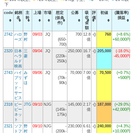
下
code
銘柄
主
上場
市場
想定
公募
吸
評
初値
(騰落率)
名
幹
(仮条
収
価
損益
件)
金
額
2742
ハロ
野
09/03
JQ
-
700
12.8
-()
760
(
+8.6%
)
ーズ
村
(650-
億
+60,000円
700)
2320
日本
三
09/04
JQ
-
250,000
16.7
-()
205,000
(
-18.0%
)
ヘラ
菱
(220k-
億
-45,000円
ルド
250k)
映画
2743
ハイ
み
09/06
JQ
-
70,000
7.00
-()
70,500
(
+0.7%
)
ブリ
ず
(70k-
億
+500円
ッ
ほ
90k)
ド・
サー
ビス
2318
ビー
JTG
09/10
NJG
-
145,000
2.17
-()
187,000
(
+29.0%
)
ビー
(145k-
億
+42,000円
ネッ
175k)
ト
2321
ソフ
野
09/10
NJG
-
230,000
6.61
-()
240,000
(
+4.3%
)
トフ
村
(200k-
億
+10,000円