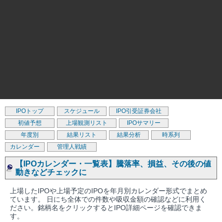
IPOトップ
スケジュール
IPO引受証券会社
初値予想
上場観測リスト
IPOサマリー
年度別
結果リスト
結果分析
時系列
カレンダー
管理人戦績
【IPOカレンダー・一覧表】騰落率、損益、その後の値
動きなどチェックに
上場したIPOや上場予定のIPOを年月別カレンダー形式でまとめ
ています。 日にち全体での件数や吸収金額の確認などに利用く
ださい。銘柄名をクリックするとIPO詳細ページを確認できま
す。