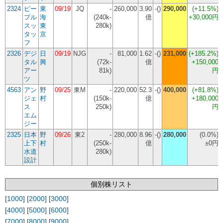
2324
ピー
東
09/19
JQ
-
260,000
3.90
-()
290,000
(
+11.5%
)
プル
海
(240k-
億
+30,000円
スッ
東
280k)
タッ
京
フ
2326
デジ
日
09/19
NJG
-
81,000
1.62
-()
231,000
(
+185.2%
)
タル
興
(72k-
億
+150,000
アー
81k)
円
ツ
4563
アン
野
09/25
東M
-
220,000
52.3
-()
400,000
(
+81.8%
)
ジェ
村
(150k-
億
+180,000
ス
250k)
円
エム
ジー
2325
日本
野
09/26
東2
-
280,000
8.96
-()
280,000
(
0.0%
)
上下
村
(250k-
億
±0円
水道
280k)
設計
個別株リスト
[
1000
] [
2000
] [
3000
]
[
4000
] [
5000
] [
6000
]
[
7000
] [
8000
] [
9000
]