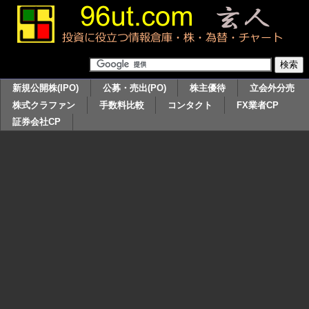
新規公開株(IPO)
公募・売出(PO)
株主優待
立会外分売
株式クラファン
手数料比較
コンタクト
FX業者CP
証券会社CP