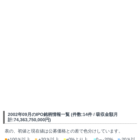
2002年09月のIPO銘柄情報一覧 (件数:14件 / 吸収金額月
計:74,363,750,000円)
表の、初値と現在値は公募価格との差で色分けしています。
■
+100％以上、
■
+20％以上、
■
+0%より上、
■
0～-20%、
■
-20％以