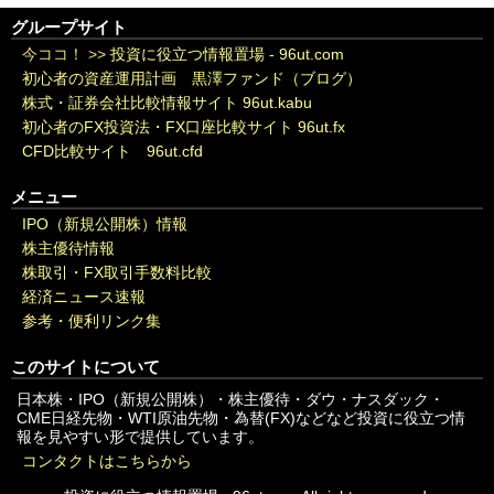
グループサイト
今ココ！ >>
投資に役立つ情報置場 - 96ut.com
初心者の資産運用計画 黒澤ファンド（ブログ）
株式・証券会社比較情報サイト 96ut.kabu
初心者のFX投資法・FX口座比較サイト 96ut.fx
CFD比較サイト 96ut.cfd
メニュー
IPO（新規公開株）情報
株主優待情報
株取引・FX取引手数料比較
経済ニュース速報
参考・便利リンク集
このサイトについて
日本株・IPO（新規公開株）・株主優待・ダウ・ナスダック・
CME日経先物・WTI原油先物・為替(FX)などなど投資に役立つ情
報を見やすい形で提供しています。
コンタクトはこちらから