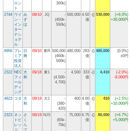
ロン
300k)
ト
2744
ウイ
み
09/10
JQ
-
500,000
4.50
-()
530,000
(
+6.0%
)
ン・
ず
(450k-
億
+30,000円
イン
ほ
550k)
ター
ナシ
ョナ
ル
8956
プレ
日
09/10
東R
500,000
480,000
283
-()
480,000
(
0.0%
)
ミア
興
(460k-
億
±0円
投資
500k)
法人
2322
NEC
大
09/18
東1
-
4,500
333
-()
4,410
(
-2.0%
)
フィ
和
(4,500-
億
-9,000円
ール
4,700)
ディ
ング
4923
コタ
大
09/19
大2
-
400
4.00
-()
410
(
+2.5%
)
和
(380-
億
+10,000円
420)
2323
ネッ
さ
09/19
NJS
-
75,000
6.75
-()
80,000
(
+6.7%
)
トビ
く
(65k-
億
+5,000円
レッ
ら
75k)
ジ
フ