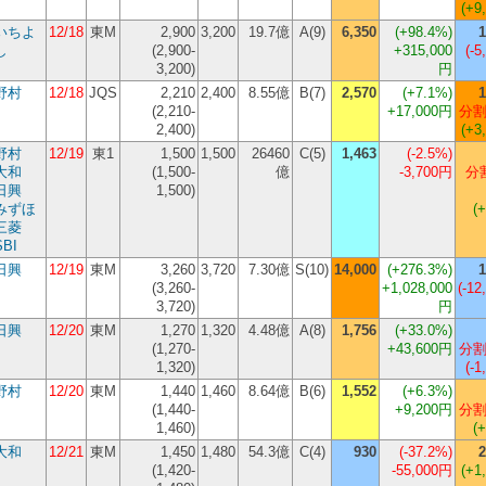
(+9
いちよ
12/18
東M
2,900
3,200
19.7億
A(9)
6,350
(
+98.4%
)
1
し
(2,900-
+315,000
(-5
3,200)
円
野村
12/18
JQS
2,210
2,400
8.55億
B(7)
2,570
(
+7.1%
)
1
(2,210-
+17,000円
分割
2,400)
(+3
野村
12/19
東1
1,500
1,500
26460
C(5)
1,463
(
-2.5%
)
大和
(1,500-
億
-3,700円
分割
日興
1,500)
みずほ
(
三菱
SBI
日興
12/19
東M
3,260
3,720
7.30億
S(10)
14,000
(
+276.3%
)
1
(3,260-
+1,028,000
(-12
3,720)
円
日興
12/20
東M
1,270
1,320
4.48億
A(8)
1,756
(
+33.0%
)
(1,270-
+43,600円
分割
1,320)
(-1
野村
12/20
東M
1,440
1,460
8.64億
B(6)
1,552
(
+6.3%
)
(1,440-
+9,200円
分割
1,460)
(
大和
12/21
東M
1,450
1,480
54.3億
C(4)
930
(
-37.2%
)
2
(1,420-
-55,000円
(+1