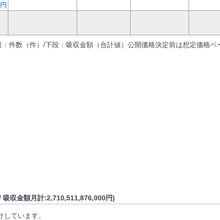
円
段：件数（件）/下段：吸収金額（合計値）公開価格決定前は想定価格ベー
吸収金額月計:2,710,511,876,000円)
けしています。