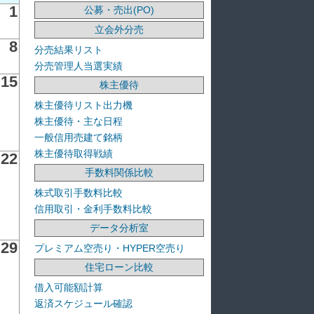
1
公募・売出(PO)
立会外分売
8
分売結果リスト
分売管理人当選実績
15
株主優待
株主優待リスト出力機
株主優待・主な日程
一般信用売建て銘柄
株主優待取得戦績
22
手数料関係比較
株式取引手数料比較
信用取引・金利手数料比較
データ分析室
29
プレミアム空売り・HYPER空売り
住宅ローン比較
借入可能額計算
返済スケジュール確認