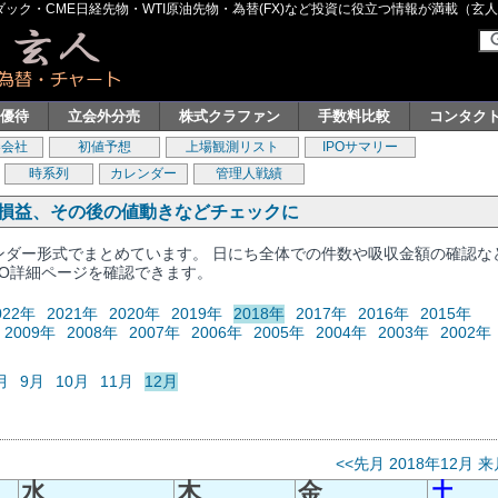
ク・CME日経先物・WTI原油先物・為替(FX)など投資に役立つ情報が満載（玄人グル
主優待
立会外分売
株式クラファン
手数料比較
コンタク
券会社
初値予想
上場観測リスト
IPOサマリー
時系列
カレンダー
管理人戦績
、損益、その後の値動きなどチェックに
レンダー形式でまとめています。 日にち全体での件数や吸収金額の確認な
PO詳細ページを確認できます。
022年
2021年
2020年
2019年
2018年
2017年
2016年
2015年
2009年
2008年
2007年
2006年
2005年
2004年
2003年
2002年
月
9月
10月
11月
12月
<<先月
2018年12月
来
水
木
金
土