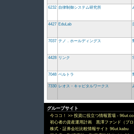
6232
自律制御システム研究所
4427
EduLab
7037
テノ．ホールディングス
4428
リンク
7048
ベルトラ
7330
レオス・キャピタルワークス
グループサイト
今ココ！ >>
投資に役立つ情報置場 - 96ut.c
初心者の資産運用計画 黒澤ファンド（ブロ
株式・証券会社比較情報サイト 96ut.kabu