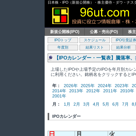
日本株・IPO（新規公開株）・株主優待・ダウ・ナスダッ
新規公開株(IPO)
公募・売出(PO)
株
IPOトップ
スケジュール
IPO引受証
年度別
結果リスト
結果分析
【IPOカレンダー・一覧表】騰落率
上場したIPOや上場予定のIPOを年月別カ
に利用ください。銘柄名をクリックするとI
年：
2026年
2025年
2024年
2023年
2
2014年
2013年
2012年
2011年
2010年
2001年
月：
1月
2月
3月
4月
5月
6月
7月
8
IPOカレンダー
日
月
火