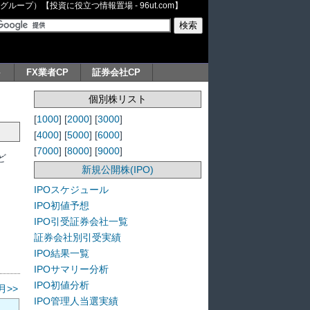
ープ）【投資に役立つ情報置場 - 96ut.com】
ト
FX業者CP
証券会社CP
個別株リスト
[
1000
] [
2000
] [
3000
]
[
4000
] [
5000
] [
6000
]
[
7000
] [
8000
] [
9000
]
ど
新規公開株(IPO)
IPOスケジュール
IPO初値予想
IPO引受証券会社一覧
証券会社別引受実績
IPO結果一覧
IPOサマリー分析
IPO初値分析
月>>
IPO管理人当選実績