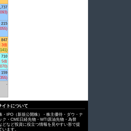
,737
,093)
215
,055)
847
 3倍
+141)
710
 5倍
,070)
159
-355)
-
サイトについて
株・IPO（新規公開株）・株主優待・ダウ・ナ
ック・CME日経先物・WTI原油先物・為替
X)などなど投資に役立つ情報を見やすい形で提
ています。