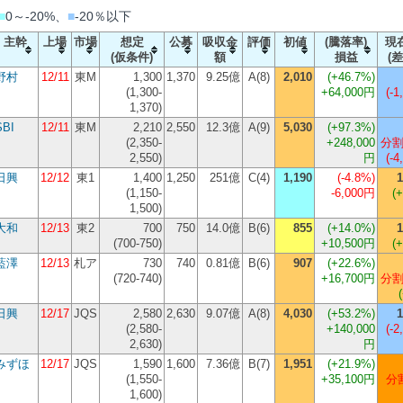
■
0～-20%、
■
-20％以下
主幹
上場
市場
想定
公募
吸収金
評価
初値
(騰落率)
現
(仮条件)
額
損益
(差
野村
12/11
東M
1,300
1,370
9.25億
A(8)
2,010
(
+46.7%
)
(1,300-
+64,000円
(-1
1,370)
SBI
12/11
東M
2,210
2,550
12.3億
A(9)
5,030
(
+97.3%
)
(2,350-
+248,000
分割
2,550)
円
(-4
日興
12/12
東1
1,400
1,250
251億
C(4)
1,190
(
-4.8%
)
1
(1,150-
-6,000円
(
1,500)
大和
12/13
東2
700
750
14.0億
B(6)
855
(
+14.0%
)
1
(700-750)
+10,500円
(
藍澤
12/13
札ア
730
740
0.81億
B(6)
907
(
+22.6%
)
(720-740)
+16,700円
分割
日興
12/17
JQS
2,580
2,630
9.07億
A(8)
4,030
(
+53.2%
)
1
(2,580-
+140,000
(-2
2,630)
円
みずほ
12/17
JQS
1,590
1,600
7.36億
B(7)
1,951
(
+21.9%
)
(1,550-
+35,100円
分割
1,600)