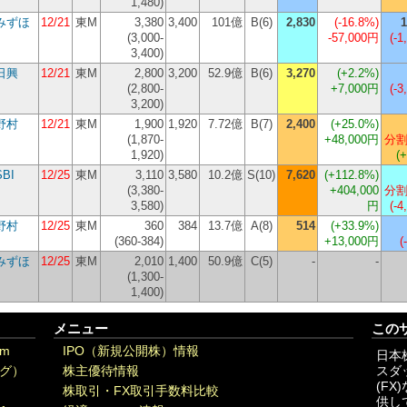
1,480)
みずほ
12/21
東M
3,380
3,400
101億
B(6)
2,830
(
-16.8%
)
1
(3,000-
-57,000円
(-1
3,400)
日興
12/21
東M
2,800
3,200
52.9億
B(6)
3,270
(
+2.2%
)
(2,800-
+7,000円
(-3
3,200)
野村
12/21
東M
1,900
1,920
7.72億
B(7)
2,400
(
+25.0%
)
(1,870-
+48,000円
分割
1,920)
(
SBI
12/25
東M
3,110
3,580
10.2億
S(10)
7,620
(
+112.8%
)
(3,380-
+404,000
分割
3,580)
円
(-4
野村
12/25
東M
360
384
13.7億
A(8)
514
(
+33.9%
)
(360-384)
+13,000円
(
みずほ
12/25
東M
2,010
1,400
50.9億
C(5)
-
-
(1,300-
1,400)
メニュー
この
om
IPO（新規公開株）情報
日本
グ）
株主優待情報
スダ
(F
株取引・FX取引手数料比較
供し