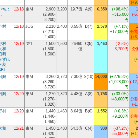
(+9
いちよ
12/18
東M
2,900
3,200
19.7億
A(9)
6,350
(
+98.4%
)
1
し
(2,900-
+315,000
(-5
3,200)
円
野村
12/18
JQS
2,210
2,400
8.55億
B(7)
2,570
(
+7.1%
)
1
(2,210-
+17,000円
分割
2,400)
(+3
野村
12/19
東1
1,500
1,500
26460
C(5)
1,463
(
-2.5%
)
大和
(1,500-
億
-3,700円
分割
日興
1,500)
みずほ
(
三菱
SBI
日興
12/19
東M
3,260
3,720
7.30億
S(10)
14,000
(
+276.3%
)
1
(3,260-
+1,028,000
(-12
3,720)
円
日興
12/20
東M
1,270
1,320
4.48億
A(8)
1,756
(
+33.0%
)
(1,270-
+43,600円
分割
1,320)
(-1
野村
12/20
東M
1,440
1,460
8.64億
B(6)
1,552
(
+6.3%
)
(1,440-
+9,200円
分割
1,460)
(
大和
12/21
東M
1,450
1,480
54.3億
C(4)
930
(
-37.2%
)
2
(1,420-
-55,000円
(+1