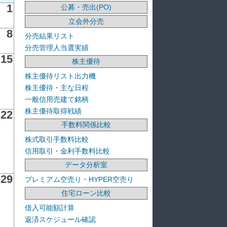
1
公募・売出(PO)
立会外分売
8
分売結果リスト
分売管理人当選実績
15
株主優待
株主優待リスト出力機
株主優待・主な日程
一般信用売建て銘柄
株主優待取得戦績
22
手数料関係比較
株式取引手数料比較
信用取引・金利手数料比較
データ分析室
29
プレミアム空売り・HYPER空売り
住宅ローン比較
借入可能額計算
返済スケジュール確認