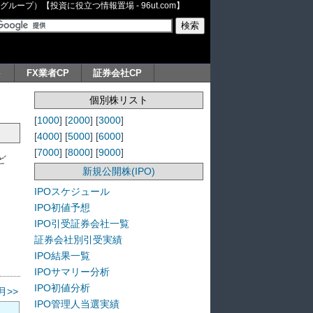
ープ）【投資に役立つ情報置場 - 96ut.com】
ト
FX業者CP
証券会社CP
個別株リスト
[
1000
] [
2000
] [
3000
]
[
4000
] [
5000
] [
6000
]
[
7000
] [
8000
] [
9000
]
ど
新規公開株(IPO)
IPOスケジュール
IPO初値予想
IPO引受証券会社一覧
証券会社別引受実績
IPO結果一覧
IPOサマリー分析
IPO初値分析
月>>
IPO管理人当選実績