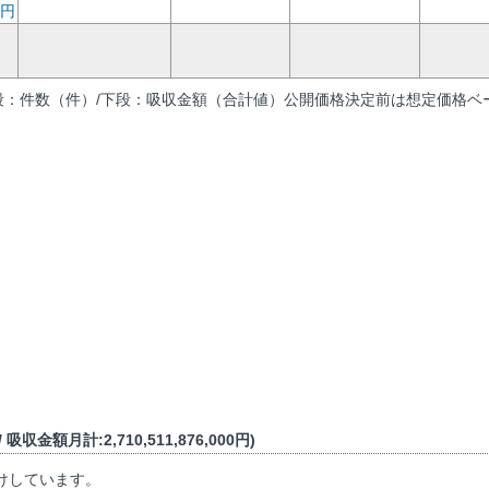
円
段：件数（件）/下段：吸収金額（合計値）公開価格決定前は想定価格ベー
吸収金額月計:2,710,511,876,000円)
けしています。