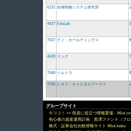
6232
自律制御システム研究所
4427
EduLab
7037
テノ．ホールディングス
4428
リンク
7048
ベルトラ
7330
レオス・キャピタルワークス
グループサイト
今ココ！ >>
投資に役立つ情報置場 - 96ut.c
初心者の資産運用計画 黒澤ファンド（ブロ
株式・証券会社比較情報サイト 96ut.kabu