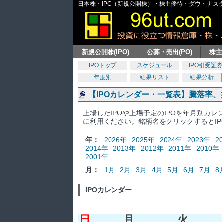
日本株・IPO（新規公開株）・株主優待・ダウ・ナスダッ
新規公開株(IPO)
公募・売出(PO)
株
IPOトップ
スケジュール
IPO引受証
年度別
結果リスト
結果分析
【IPOカレンダー・一覧表】騰落率
上場したIPOや上場予定のIPOを年月別カ
に利用ください。銘柄名をクリックするとI
年：
2026年
2025年
2024年
2023年
2
2014年
2013年
2012年
2011年
2010年
2001年
月：
1月
2月
3月
4月
5月
6月
7月
8
IPOカレンダー
日
月
火