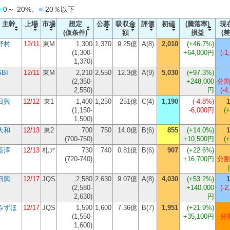
■
0～-20%、
■
-20％以下
主幹
上場
市場
想定
公募
吸収金
評価
初値
(騰落率)
現
(仮条件)
額
損益
(差
野村
12/11
東M
1,300
1,370
9.25億
A(8)
2,010
(
+46.7%
)
(1,300-
+64,000円
(-1
1,370)
SBI
12/11
東M
2,210
2,550
12.3億
A(9)
5,030
(
+97.3%
)
(2,350-
+248,000
分割
2,550)
円
(-4
日興
12/12
東1
1,400
1,250
251億
C(4)
1,190
(
-4.8%
)
1
(1,150-
-6,000円
(
1,500)
大和
12/13
東2
700
750
14.0億
B(6)
855
(
+14.0%
)
1
(700-750)
+10,500円
(
藍澤
12/13
札ア
730
740
0.81億
B(6)
907
(
+22.6%
)
(720-740)
+16,700円
分割
日興
12/17
JQS
2,580
2,630
9.07億
A(8)
4,030
(
+53.2%
)
1
(2,580-
+140,000
(-2
2,630)
円
みずほ
12/17
JQS
1,590
1,600
7.36億
B(7)
1,951
(
+21.9%
)
(1,550-
+35,100円
分割
1,600)