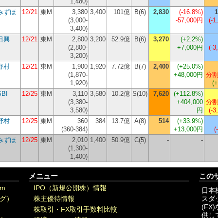
1,480)
みずほ
12/21
東M
3,380
3,400
101億
B(6)
2,830
(
-16.8%
)
1
(3,000-
-57,000円
(-1
3,400)
日興
12/21
東M
2,800
3,200
52.9億
B(6)
3,270
(
+2.2%
)
(2,800-
+7,000円
(-3
3,200)
野村
12/21
東M
1,900
1,920
7.72億
B(7)
2,400
(
+25.0%
)
(1,870-
+48,000円
分割
1,920)
(
SBI
12/25
東M
3,110
3,580
10.2億
S(10)
7,620
(
+112.8%
)
(3,380-
+404,000
分割
3,580)
円
(-3
野村
12/25
東M
360
384
13.7億
A(8)
514
(
+33.9%
)
(360-384)
+13,000円
(
みずほ
12/25
東M
2,010
1,400
50.9億
C(5)
-
-
(1,300-
1,400)
メニュー
この
om
IPO（新規公開株）情報
日本
グ）
株主優待情報
スダ
(F
株取引・FX取引手数料比較
供し