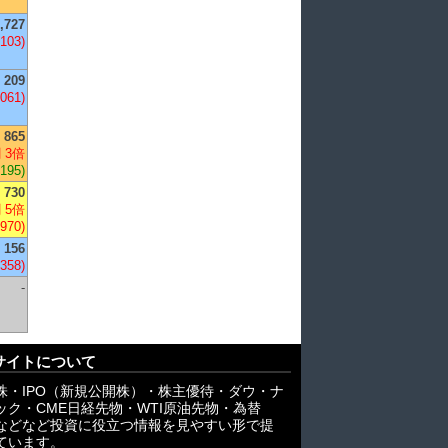
,727
,103)
209
,061)
865
 3倍
+195)
730
 5倍
,970)
156
-358)
-
サイトについて
株・IPO（新規公開株）・株主優待・ダウ・ナ
ック・CME日経先物・WTI原油先物・為替
X)などなど投資に役立つ情報を見やすい形で提
ています。