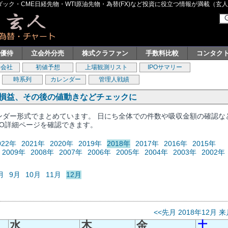
ク・CME日経先物・WTI原油先物・為替(FX)など投資に役立つ情報が満載（玄人グル
主優待
立会外分売
株式クラファン
手数料比較
コンタク
券会社
初値予想
上場観測リスト
IPOサマリー
時系列
カレンダー
管理人戦績
、損益、その後の値動きなどチェックに
レンダー形式でまとめています。 日にち全体での件数や吸収金額の確認な
PO詳細ページを確認できます。
022年
2021年
2020年
2019年
2018年
2017年
2016年
2015年
2009年
2008年
2007年
2006年
2005年
2004年
2003年
2002年
月
9月
10月
11月
12月
<<先月
2018年12月
来
水
木
金
土