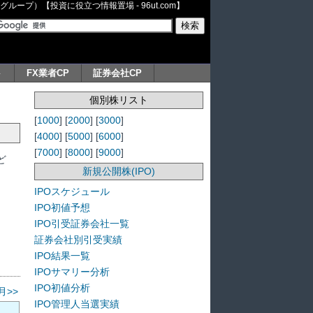
ープ）【投資に役立つ情報置場 - 96ut.com】
ト
FX業者CP
証券会社CP
個別株リスト
[
1000
] [
2000
] [
3000
]
[
4000
] [
5000
] [
6000
]
[
7000
] [
8000
] [
9000
]
ど
新規公開株(IPO)
IPOスケジュール
IPO初値予想
IPO引受証券会社一覧
証券会社別引受実績
IPO結果一覧
IPOサマリー分析
IPO初値分析
月>>
IPO管理人当選実績