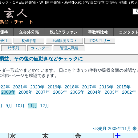
ク・CME日経先物・WTI原油先物・為替(FX)など投資に役立つ情報が満載（玄人グル
主優待
立会外分売
株式クラファン
手数料比較
コンタク
券会社
初値予想
上場観測リスト
IPOサマリー
時系列
カレンダー
管理人戦績
、損益、その後の値動きなどチェックに
レンダー形式でまとめています。 日にち全体での件数や吸収金額の確認な
PO詳細ページを確認できます。
022年
2021年
2020年
2019年
2018年
2017年
2016年
2015年
2009年
2008年
2007年
2006年
2005年
2004年
2003年
2002年
月
9月
10月
11月
12月
<<先月
2009年11月
来
水
木
金
土