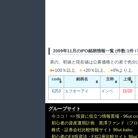
2009年11月のIPO銘柄情報一覧 (件数:1件 / 吸
表の、初値と現在値は公募価格との差で色分
■
+100％以上、
■
+20％以上、
■
+0%より上、
code
銘柄名
主幹
上場
6253
エフオーアイ
インベ
11/20
グループサイト
今ココ！ >>
投資に役立つ情報置場 - 96ut.c
初心者の資産運用計画 黒澤ファンド（ブロ
株式・証券会社比較情報サイト 96ut.kabu
初心者のFX投資法・FX口座比較サイト 96ut.