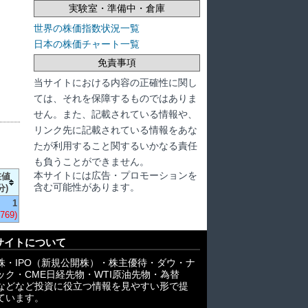
実験室・準備中・倉庫
世界の株価指数状況一覧
日本の株価チャート一覧
免責事項
当サイトにおける内容の正確性に関し
ては、それを保障するものではありま
せん。また、記載されている情報や、
リンク先に記載されている情報をあな
たが利用すること関するいかなる責任
も負うことができません。
本サイトには広告・プロモーションを
在値
含む可能性があります。
分)
1
-769)
サイトについて
株・IPO（新規公開株）・株主優待・ダウ・ナ
ック・CME日経先物・WTI原油先物・為替
X)などなど投資に役立つ情報を見やすい形で提
ています。