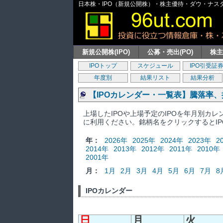
日本株・IPO（新規公開株）・株主優待・ダウ・ナスダッ
新規公開株(IPO)
公募・売出(PO)
株
IPOトップ
スケジュール
IPO引受証
年度別
結果リスト
結果分析
【IPOカレンダー・一覧表】騰落率
上場したIPOや上場予定のIPOを年月別カ
に利用ください。銘柄名をクリックするとI
年：
2026年
2025年
2024年
2023年
2
2014年
2013年
2012年
2011年
2010年
2001年
月：
1月
2月
3月
4月
5月
6月
7月
8
IPOカレンダー
日
月
火