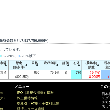
収金額月計:7,917,750,000円)
けしています。
■
0～-20%、
■
-20％以下
市場
想定
公募
吸収金額
評価
初値
(騰落率)
現
(仮条件)
損益
(差
東M
-
850
79.1億
-()
770
(
-9.4%
)
(800-850)
-8,000円
(
メニュー
この
om
IPO（新規公開株）情報
日本
グ）
株主優待情報
スダ
(F
株取引・FX取引手数料比較
供し
fx
経済ニュース速報