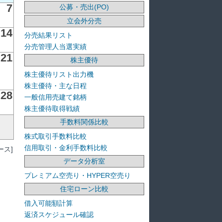
7
公募・売出(PO)
立会外分売
14
分売結果リスト
分売管理人当選実績
21
株主優待
株主優待リスト出力機
株主優待・主な日程
28
一般信用売建て銘柄
株主優待取得戦績
手数料関係比較
株式取引手数料比較
信用取引・金利手数料比較
ス]
データ分析室
プレミアム空売り・HYPER空売り
住宅ローン比較
借入可能額計算
返済スケジュール確認