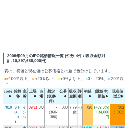
2009年09月のIPO銘柄情報一覧 (件数:4件 / 吸収金額月
計:10,897,688,000円)
表の、初値と現在値は公募価格との差で色分けしています。
■
+100％以上、
■
+20％以上、
■
+0%より上、
■
0～-20%、
■
-20％以
下
code
銘柄
主
上場
市
想定
公募
吸収
評
初値
(騰落率)
現在値
名
幹
場
(仮条
金額
価
損益
(差分)
件)
7819
ＳＨ
イ
09/11
JQ
-
380
7.79
-()
720
(
+89.5%
)
982
Ｏ
ン
(360-
億
+34,000
(+262)
−Ｂ
ベ
380)
円
Ｉ