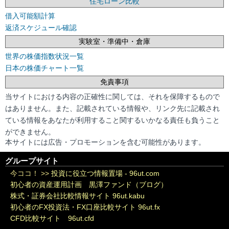
住宅ローン比較
借入可能額計算
返済スケジュール確認
実験室・準備中・倉庫
世界の株価指数状況一覧
日本の株価チャート一覧
免責事項
当サイトにおける内容の正確性に関しては、それを保障するもので
はありません。また、記載されている情報や、リンク先に記載され
ている情報をあなたが利用すること関するいかなる責任も負うこと
ができません。
本サイトには広告・プロモーションを含む可能性があります。
グループサイト
今ココ！ >>
投資に役立つ情報置場 - 96ut.com
初心者の資産運用計画 黒澤ファンド（ブログ）
株式・証券会社比較情報サイト 96ut.kabu
初心者のFX投資法・FX口座比較サイト 96ut.fx
CFD比較サイト 96ut.cfd