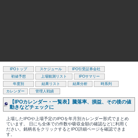
IPOトップ
スケジュール
IPO引受証券会社
初値予想
上場観測リスト
IPOサマリー
年度別
結果リスト
結果分析
時系列
カレンダー
管理人戦績
【IPOカレンダー・一覧表】騰落率、損益、その後の値
動きなどチェックに
上場したIPOや上場予定のIPOを年月別カレンダー形式でまとめ
ています。 日にち全体での件数や吸収金額の確認などに利用く
ださい。銘柄名をクリックするとIPO詳細ページを確認できま
す。