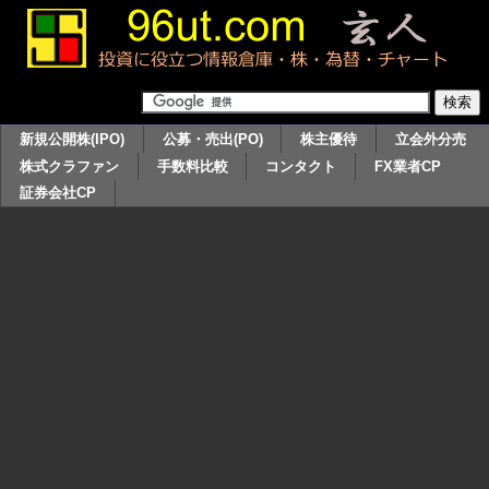
新規公開株(IPO)
公募・売出(PO)
株主優待
立会外分売
株式クラファン
手数料比較
コンタクト
FX業者CP
証券会社CP