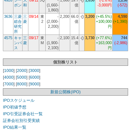
4926
シー
大
09/11
JQ
-
1,860
19.7
-()
1,830
(
-1.6%
)
1,258
ボン
和
(1,660-
億
-3,000円
(-572)
1,860)
3636
三菱
三
09/14
東
-
2,200
66.0
-()
3,200
(
+45.5%
)
4,590
総合
菱
2
(2,000-
億
+100,000
(+1,390)
研究
2,200)
円
所
4575
キャ
三
09/17
東
-
2,100
15.4
-()
3,730
(
+77.6%
)
744
ンバ
菱
M
(1,900-
億
+163,000
(-2,986)
ス
2,100)
円
個別株リスト
[
1000
] [
2000
] [
3000
]
[
4000
] [
5000
] [
6000
]
[
7000
] [
8000
] [
9000
]
新規公開株(IPO)
IPOスケジュール
IPO初値予想
IPO引受証券会社一覧
証券会社別引受実績
IPO結果一覧