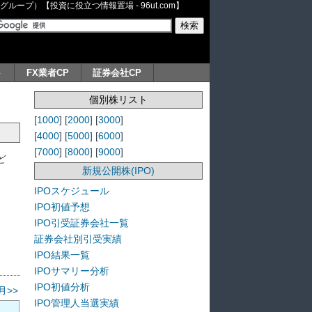
ープ）【投資に役立つ情報置場 - 96ut.com】
ト
FX業者CP
証券会社CP
個別株リスト
[
1000
] [
2000
] [
3000
]
[
4000
] [
5000
] [
6000
]
[
7000
] [
8000
] [
9000
]
ど
新規公開株(IPO)
IPOスケジュール
IPO初値予想
IPO引受証券会社一覧
証券会社別引受実績
IPO結果一覧
IPOサマリー分析
IPO初値分析
月>>
IPO管理人当選実績