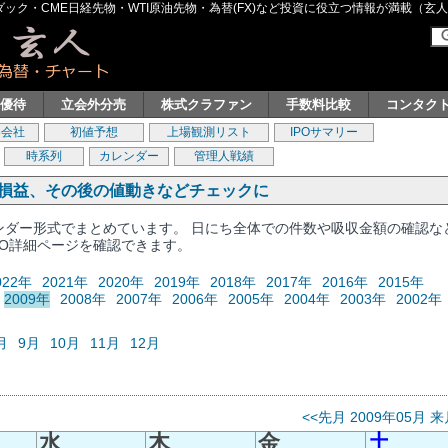
ク・CME日経先物・WTI原油先物・為替(FX)など投資に役立つ情報が満載（玄人グル
主優待
立会外分売
株式クラファン
手数料比較
コンタク
券会社
初値予想
上場観測リスト
IPOサマリー
時系列
カレンダー
管理人戦績
、損益、その後の値動きなどチェックに
レンダー形式でまとめています。 日にち全体での件数や吸収金額の確認な
PO詳細ページを確認できます。
022年
2021年
2020年
2019年
2018年
2017年
2016年
2015年
2009年
2008年
2007年
2006年
2005年
2004年
2003年
2002年
月
9月
10月
11月
12月
<<先月
2009年05月
来
水
木
金
土