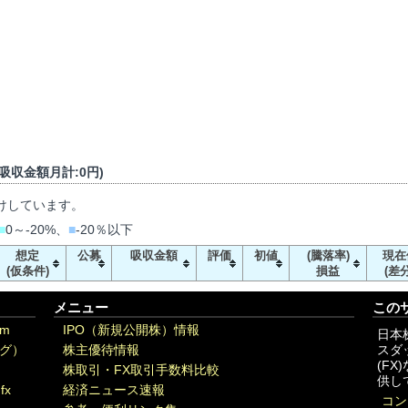
/ 吸収金額月計:0円)
けしています。
■
0～-20%、
■
-20％以下
想定
公募
吸収金額
評価
初値
(騰落率)
現在
(仮条件)
損益
(差分
メニュー
この
om
IPO（新規公開株）情報
日本
グ）
株主優待情報
スダ
(F
株取引・FX取引手数料比較
供し
fx
経済ニュース速報
コン