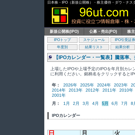
日本株・IPO（新規公開株）・株主優待・ダウ・ナスダッ
新規公開株(IPO)
公募・売出(PO)
株
IPOトップ
スケジュール
IPO引受証
年度別
結果リスト
結果分析
【IPOカレンダー・一覧表】騰落率
上場したIPOや上場予定のIPOを年月別カ
に利用ください。銘柄名をクリックするとI
年：
2026年
2025年
2024年
2023年
2
2014年
2013年
2012年
2011年
2010年
2001年
月：
1月
2月
3月
4月
5月
6月
7月
8
IPOカレンダー
日
月
火