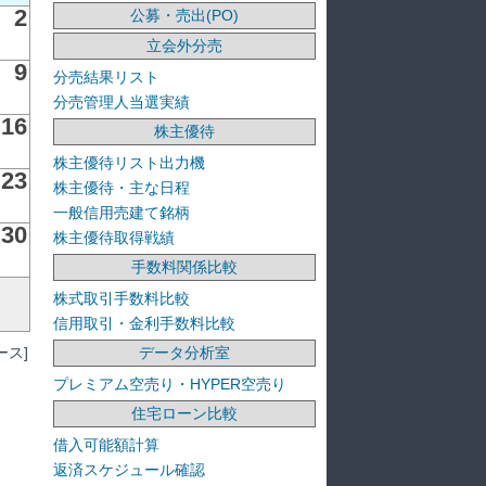
2
公募・売出(PO)
立会外分売
9
分売結果リスト
分売管理人当選実績
16
株主優待
株主優待リスト出力機
23
株主優待・主な日程
一般信用売建て銘柄
30
株主優待取得戦績
手数料関係比較
株式取引手数料比較
信用取引・金利手数料比較
ス]
データ分析室
プレミアム空売り・HYPER空売り
住宅ローン比較
借入可能額計算
返済スケジュール確認