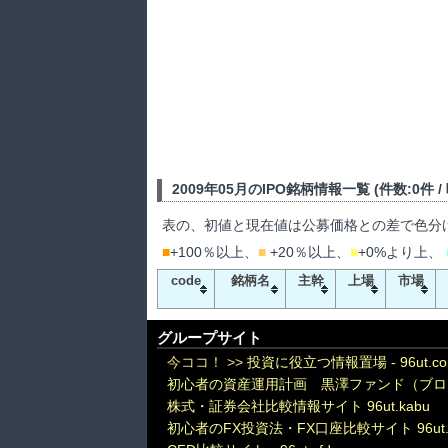
2009年05月のIPO銘柄情報一覧 (件数:0件 
表の、初値と現在値は公募価格との差で色分
■
+100％以上、
■
+20％以上、
■
+0%より上、
code
銘柄名
主幹
上場
市場
グループサイト
今ココ！ >>
投資に役立つ情報置場 - 96ut.c
初心者の資産運用計画 黒澤ファンド（ブロ
株式・証券会社比較情報サイト 96ut.kabu
初心者のFX投資法・FX口座比較サイト 96ut.