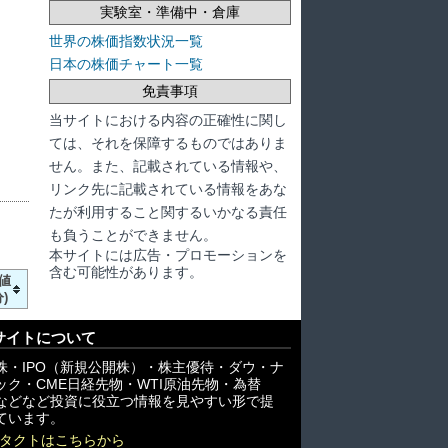
実験室・準備中・倉庫
世界の株価指数状況一覧
日本の株価チャート一覧
免責事項
当サイトにおける内容の正確性に関し
ては、それを保障するものではありま
せん。また、記載されている情報や、
リンク先に記載されている情報をあな
たが利用すること関するいかなる責任
も負うことができません。
本サイトには広告・プロモーションを
含む可能性があります。
値
)
サイトについて
株・IPO（新規公開株）・株主優待・ダウ・ナ
ック・CME日経先物・WTI原油先物・為替
X)などなど投資に役立つ情報を見やすい形で提
ています。
タクトはこちらから