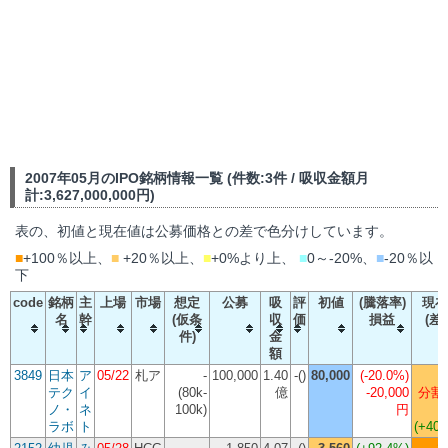
2007年05月のIPO銘柄情報一覧 (件数:3件 / 吸収金額月
計:3,627,000,000円)
表の、初値と現在値は公募価格との差で色分けしています。
■
+100％以上、
■
+20％以上、
■
+0%より上、
■
0～-20%、
■
-20％以
下
code
銘柄
主
上場
市場
想定
公募
吸
評
初値
(騰落率)
現在
名
幹
(仮条
収
価
損益
(差
件)
金
額
3849
日本
ア
05/22
札ア
-
100,000
1.40
-()
80,000
(
-20.0%
)
テク
イ
(80k-
億
-20,000
分割 
ノ・
ネ
100k)
円
ラボ
ト
(+40,