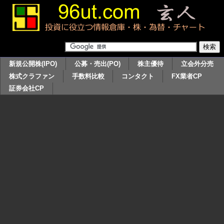
新規公開株(IPO)
公募・売出(PO)
株主優待
立会外分売
株式クラファン
手数料比較
コンタクト
FX業者CP
証券会社CP