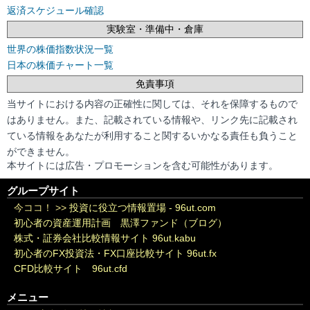
返済スケジュール確認
実験室・準備中・倉庫
世界の株価指数状況一覧
日本の株価チャート一覧
免責事項
当サイトにおける内容の正確性に関しては、それを保障するもので
はありません。また、記載されている情報や、リンク先に記載され
ている情報をあなたが利用すること関するいかなる責任も負うこと
ができません。
本サイトには広告・プロモーションを含む可能性があります。
グループサイト
今ココ！ >>
投資に役立つ情報置場 - 96ut.com
初心者の資産運用計画 黒澤ファンド（ブログ）
株式・証券会社比較情報サイト 96ut.kabu
初心者のFX投資法・FX口座比較サイト 96ut.fx
CFD比較サイト 96ut.cfd
メニュー