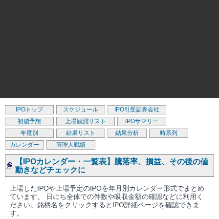
IPOトップ
スケジュール
IPO引受証券会社
初値予想
上場観測リスト
IPOサマリー
年度別
結果リスト
結果分析
時系列
カレンダー
管理人戦績
【IPOカレンダー・一覧表】騰落率、損益、その後の値
動きなどチェックに
上場したIPOや上場予定のIPOを年月別カレンダー形式でまとめ
ています。 日にち全体での件数や吸収金額の確認などに利用く
ださい。銘柄名をクリックするとIPO詳細ページを確認できま
す。