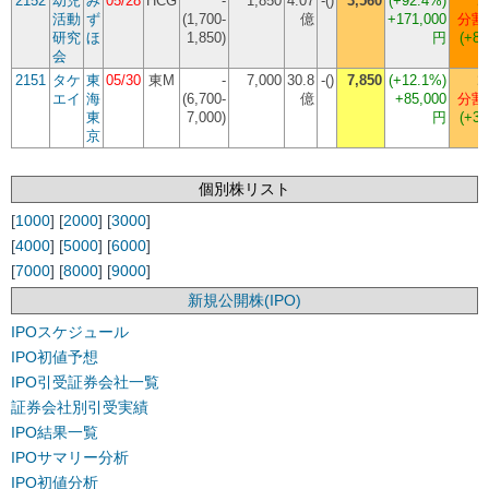
2152
幼児
み
05/28
HCG
-
1,850
4.07
-()
3,560
(
+92.4%
)
1
活動
ず
(1,700-
億
+171,000
分割
研究
ほ
1,850)
円
(+8,
会
2151
タケ
東
05/30
東M
-
7,000
30.8
-()
7,850
(
+12.1%
)
1
エイ
海
(6,700-
億
+85,000
分割
東
7,000)
円
(+3,
京
個別株リスト
[
1000
] [
2000
] [
3000
]
[
4000
] [
5000
] [
6000
]
[
7000
] [
8000
] [
9000
]
新規公開株(IPO)
IPOスケジュール
IPO初値予想
IPO引受証券会社一覧
証券会社別引受実績
IPO結果一覧
IPOサマリー分析
IPO初値分析