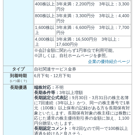
400株以上
3年未満：2,200円分 3年以上：3,300
円分
800株以上
3年未満：3,300円分 3年以上：4,400
円分
1,600株以
3年未満：6,600円分 3年以上：7,700
上
円分
4,000株以
3年未満：16,500円分 3年以上：
上
17,600円分
※会計金額に関わらず1円単位で利用可能。
※詳しくは、自社ホームページを参照。
企業の優待紹介ページ
タイプ
自社関連サービス金券
到着時期
6月下旬・12月下旬
(いつ届く？)
長期優遇
端株対応：
不明
長期条件等：
3年以上増額
長期認定公式表記：
9月30日・3月31日の株主名簿
に7回連続（3年以上）かつ、同一の株主番号で1単
元（100株）以上保有の記録がある方を長期保有対
象といたします。長期保有対象の株主様には株数に
応じた通常の株主優待割引券の金額に加え、1,100
円分贈呈いたします。
長期認定コメント：
年2回なので同一で100株以上
通過を続けると良さそう。