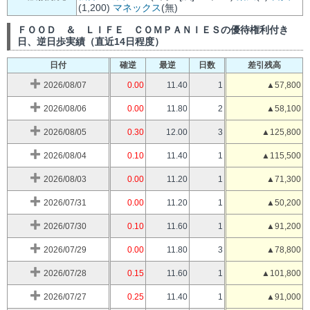
(1,200)
マネックス
(無)
ＦＯＯＤ ＆ ＬＩＦＥ ＣＯＭＰＡＮＩＥＳの優待権利付き
日、逆日歩実績（直近14日程度）
日付
確逆
最逆
日数
差引残高
2026/08/07
0.00
11.40
1
▲57,800
2026/08/06
0.00
11.80
2
▲58,100
2026/08/05
0.30
12.00
3
▲125,800
2026/08/04
0.10
11.40
1
▲115,500
2026/08/03
0.00
11.20
1
▲71,300
2026/07/31
0.00
11.20
1
▲50,200
2026/07/30
0.10
11.60
1
▲91,200
2026/07/29
0.00
11.80
3
▲78,800
2026/07/28
0.15
11.60
1
▲101,800
2026/07/27
0.25
11.40
1
▲91,000