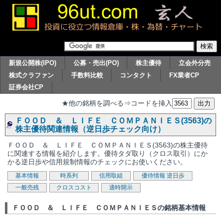
新規公開株(IPO)
公募・売出(PO)
株主優待
立会外分売
株式クラファン
手数料比較
コンタクト
FX業者CP
証券会社CP
★他の銘柄を調べる⇒コードを挿入
ＦＯＯＤ ＆ ＬＩＦＥ ＣＯＭＰＡＮＩＥＳ(3563)の
株主優待関連情報（逆日歩チェック向け）
ＦＯＯＤ ＆ ＬＩＦＥ ＣＯＭＰＡＮＩＥＳ(3563)の株主優待
に関連する情報を紹介します。優待タダ取り（クロス取引）にか
かる逆日歩や信用規制情報のチェックにお使いください。
基本情報
時系列
信用取組
優待情報
逆日歩
一般売残
クロスコスト
適時開示
ＦＯＯＤ ＆ ＬＩＦＥ ＣＯＭＰＡＮＩＥＳの銘柄基本情報