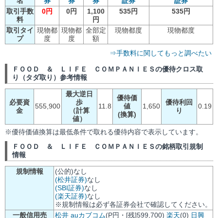
名
券
券
券
証券
証券
取引手数
0円
0円
1,100
535円
535円
料
円
取引タイ
現物都
現物都
全部定
現物都度
現物都度
プ
度
度
額
⇒手数料に関してもっと調べたい
ＦＯＯＤ ＆ ＬＩＦＥ ＣＯＭＰＡＮＩＥＳの優待クロス取
り（タダ取り）参考情報
最大逆日
優待価
必要資
歩
優待利回
555,900
11.8
値
1,650
0.19
金
（計算
り
(換算)
値）
※優待価値換算は最低条件で取れる優待内容で表示しています。
ＦＯＯＤ ＆ ＬＩＦＥ ＣＯＭＰＡＮＩＥＳの銘柄取引規制
情報
規制情報
(公的)なし
(松井証券)
なし
(SBI証券)
なし
(楽天証券)
なし
※規制情報は必ず各証券会社で確認してください。
一般信用売
松井
auカブコム
(P円・[残]599,700)
楽天
(0)
日興