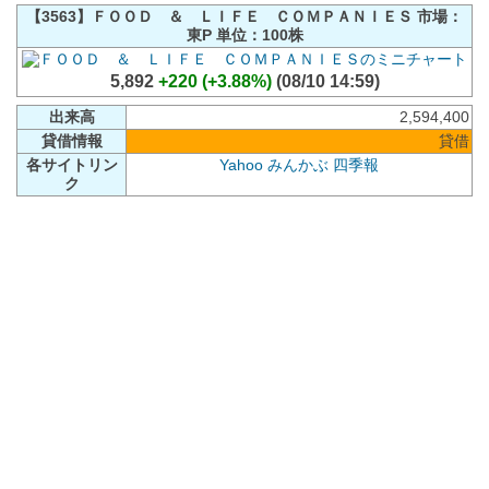
【3563】ＦＯＯＤ ＆ ＬＩＦＥ ＣＯＭＰＡＮＩＥＳ 市場：
東P 単位：100株
5,892
+220 (+3.88%)
(08/10 14:59)
出来高
2,594,400
貸借情報
貸借
各サイトリン
Yahoo
みんかぶ
四季報
ク