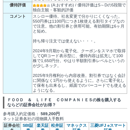
優待評価
(A:おすすめ) / 優待評価はS～Dの5段階で
独自主観・客観的評価
コメント
スシロー優待。社名変更で分かりにくくなった。
550円券は1100円につき1枚使える割引タイプなの
で注意。他の割引券と併用可能。有効期限は6ヶ月
と短め。
持ち帰り注文では使えない・・・。
2024年9月期から電子化、クーポンをスマホで取得
してQRコード表示型に、優待内容は拡充して100
株で1,650円分。やはり半額割引券レベルというの
が少しネック。
2025年9月権利から内容改善。割引券ではなく会計
に関係なく1円から使えるように。さらに電子化し
て保有も出来るし、紙面でのバーコードでも使える
ようになる。
ＦＯＯＤ ＆ ＬＩＦＥ ＣＯＭＰＡＮＩＥＳの株を購入する
ならどの証券会社がお得？
参考購入約定価格：
589,200円
ネット証券各社の現物購入手数料
証券会社
SBI証
楽天証
松井証
マネックス
三菱UFJ eスマート