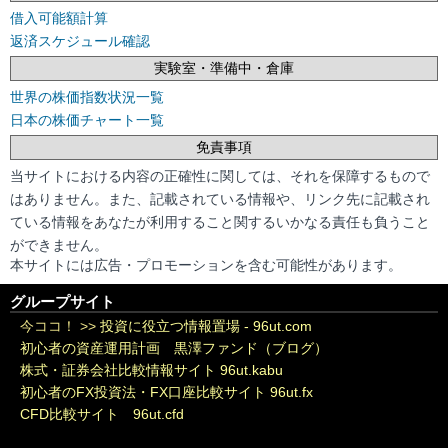
借入可能額計算
返済スケジュール確認
実験室・準備中・倉庫
世界の株価指数状況一覧
日本の株価チャート一覧
免責事項
当サイトにおける内容の正確性に関しては、それを保障するもので
はありません。また、記載されている情報や、リンク先に記載され
ている情報をあなたが利用すること関するいかなる責任も負うこと
ができません。
本サイトには広告・プロモーションを含む可能性があります。
グループサイト
今ココ！ >>
投資に役立つ情報置場 - 96ut.com
初心者の資産運用計画 黒澤ファンド（ブログ）
株式・証券会社比較情報サイト 96ut.kabu
初心者のFX投資法・FX口座比較サイト 96ut.fx
CFD比較サイト 96ut.cfd