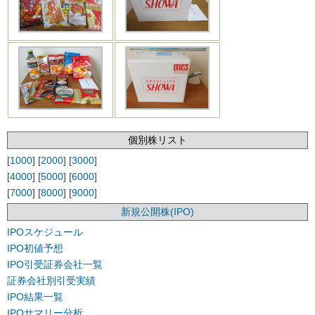
個別株リスト
[
1000
] [
2000
] [
3000
]
[
4000
] [
5000
] [
6000
]
[
7000
] [
8000
] [
9000
]
新規公開株(IPO)
IPOスケジュール
IPO初値予想
IPO引受証券会社一覧
証券会社別引受実績
IPO結果一覧
IPOサマリー分析