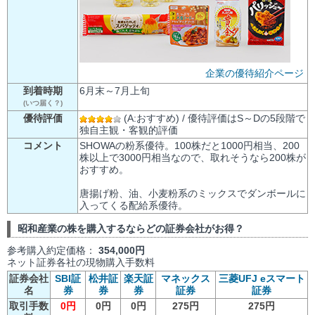
企業の優待紹介ページ
到着時期
6月末～7月上旬
(いつ届く？)
優待評価
(A:おすすめ) / 優待評価はS～Dの5段階で
独自主観・客観的評価
コメント
SHOWAの粉系優待。100株だと1000円相当、200
株以上で3000円相当なので、取れそうなら200株が
おすすめ。
唐揚げ粉、油、小麦粉系のミックスでダンボールに
入ってくる配給系優待。
昭和産業の株を購入するならどの証券会社がお得？
参考購入約定価格：
354,000円
ネット証券各社の現物購入手数料
証券会社
SBI証
松井証
楽天証
マネックス
三菱UFJ eスマート
名
券
券
券
証券
証券
取引手数
0円
0円
0円
275円
275円