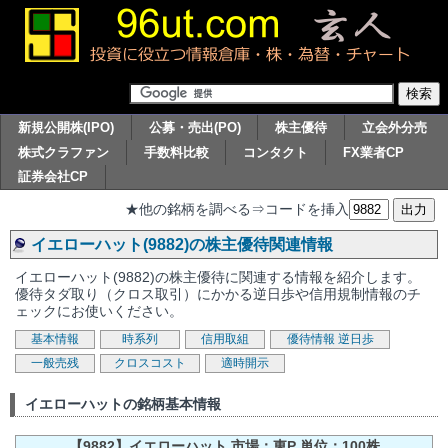
新規公開株(IPO)
公募・売出(PO)
株主優待
立会外分売
株式クラファン
手数料比較
コンタクト
FX業者CP
証券会社CP
★他の銘柄を調べる⇒コードを挿入
イエローハット(9882)の株主優待関連情報
イエローハット(9882)の株主優待に関連する情報を紹介します。
優待タダ取り（クロス取引）にかかる逆日歩や信用規制情報のチ
ェックにお使いください。
基本情報
時系列
信用取組
優待情報
逆日歩
一般売残
クロスコスト
適時開示
イエローハットの銘柄基本情報
【9882】イエローハット 市場：東P 単位：100株