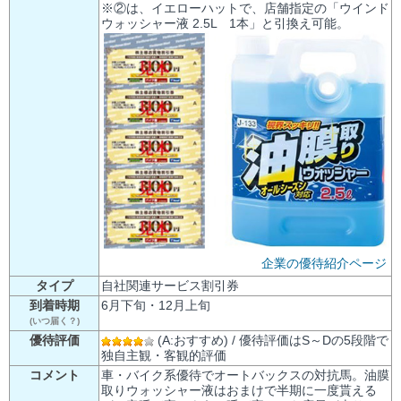
※②は、イエローハットで、店舗指定の「ウインド
ウォッシャー液 2.5L 1本」と引換え可能。
企業の優待紹介ページ
タイプ
自社関連サービス割引券
到着時期
6月下旬・12月上旬
(いつ届く？)
優待評価
(A:おすすめ) / 優待評価はS～Dの5段階で
独自主観・客観的評価
コメント
車・バイク系優待でオートバックスの対抗馬。油膜
取りウォッシャー液はおまけで半期に一度貰える