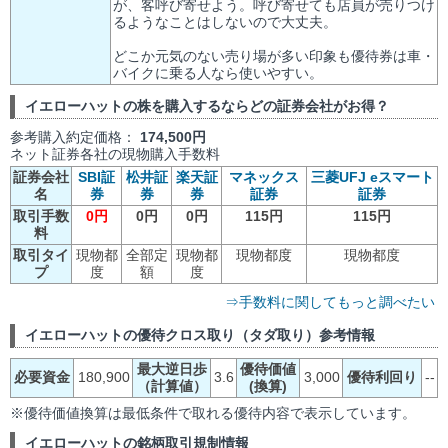
が、客呼び寄せよう。呼び寄せても店員が売りつけ
るようなことはしないので大丈夫。
どこか元気のない売り場が多い印象も優待券は車・
バイクに乗る人なら使いやすい。
イエローハットの株を購入するならどの証券会社がお得？
参考購入約定価格：
174,500円
ネット証券各社の現物購入手数料
証券会社
SBI証
松井証
楽天証
マネックス
三菱UFJ eスマート
名
券
券
券
証券
証券
取引手数
0円
0円
0円
115円
115円
料
取引タイ
現物都
全部定
現物都
現物都度
現物都度
プ
度
額
度
⇒手数料に関してもっと調べたい
イエローハットの優待クロス取り（タダ取り）参考情報
最大逆日歩
優待価値
必要資金
180,900
3.6
3,000
優待利回り
--
（計算値）
(換算)
※優待価値換算は最低条件で取れる優待内容で表示しています。
イエローハットの銘柄取引規制情報