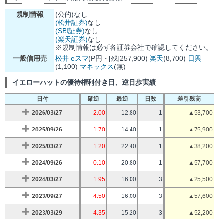
規制情報
(公的)なし
(松井証券)
なし
(SBI証券)
なし
(楽天証券)
なし
※規制情報は必ず各証券会社で確認してください。
一般信用売
松井
eスマ
(P円・[残]257,900)
楽天
(8,700)
日興
(1,100)
マネックス
(無)
イエローハットの優待権利付き日、逆日歩実績
日付
確逆
最逆
日数
差引残高
2026/03/27
2.00
12.80
1
▲53,700
2025/09/26
1.70
14.40
1
▲75,900
2025/03/27
1.20
22.40
1
▲38,200
2024/09/26
0.10
20.80
1
▲57,700
2024/03/27
1.95
16.00
3
▲25,500
2023/09/27
4.50
16.00
3
▲57,600
2023/03/29
4.35
15.20
3
▲52,200