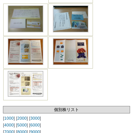
個別株リスト
[
1000
] [
2000
] [
3000
]
[
4000
] [
5000
] [
6000
]
[
7000
] [
8000
] [
9000
]