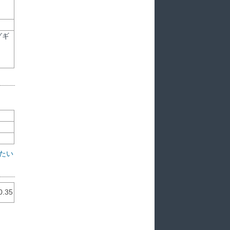
グギ
たい
0.35