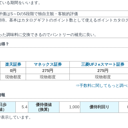
ている期間をいいます。
 優待評価はS～Dの5段階で独自主観・客観的評価
る優待。基本はカタログギフトのポイント数として使えるポイントカタロ
った調味料に交換できるのでパントリーの補充に良い。
お得？
楽天証券
マネックス証券
三菱UFJ eスマート証券
0円
275円
275円
現物都度
現物都度
現物都度
⇒手数料に関してもっと調べ
情報
日歩
優待価値
5.4
1,000
優待利回り
値）
(換算)
で表示しています。