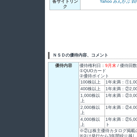
各サイトリン
Yahoo
みんかぶ
四
ク
ＮＳＤの優待内容、コメント
優待内容
優待権利日：
9月末
/ 優待回
①QUOカード
②優待ポイント
100株以上
1年未満：①1,
400株以上
1年未満：②2,
1,000株以
1年未満：②3,
上
2,000株以
1年未満：②4,
上
4,000株以
1年未満：②5,
上
ト
※②は株主優待カタログ掲載
※②は発行から3年間繰り越