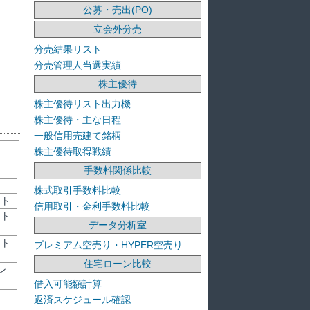
公募・売出(PO)
立会外分売
分売結果リスト
分売管理人当選実績
株主優待
株主優待リスト出力機
株主優待・主な日程
一般信用売建て銘柄
株主優待取得戦績
手数料関係比較
株式取引手数料比較
ント
信用取引・金利手数料比較
ント
データ分析室
ント
プレミアム空売り・HYPER空売り
住宅ローン比較
ン
借入可能額計算
返済スケジュール確認