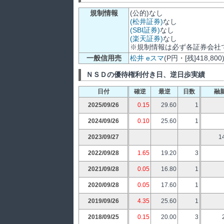
規制情報
(公的)なし
(松井証券)
なし
(SBI証券)
なし
(楽天証券)
なし
※規制情報は必ず各証券会社
一般信用売
松井
eスマ
(P円・[残]418,800
ＮＳＤの優待権利付き日、逆日歩実績
日付
確逆
最逆
日数
融
2025/09/26
0.15
29.60
1
2024/09/26
0.10
25.60
1
2023/09/27
1
2022/09/28
1.65
19.20
3
2021/09/28
0.05
16.80
1
2020/09/28
0.05
17.60
1
2019/09/26
4.35
25.60
1
2018/09/25
0.15
20.00
3