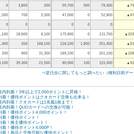
0
3,800
200
55,700
500
79,300
▲79
1,500
700
5,300
47,000
0
52,900
▲47
0
0
0
0
0
0
1,100
18,600
8,100
175,900
0
211,700
▲203
1,400
200
168,100
218,100
1,900
251,400
▲83
200
900
31,300
169,100
0
201,100
▲169
4,100
35,300
21,500
90,000
100
115,300
▲93
⇒逆日歩に関してもっと調べたい（権利日前デー
案内到着！3年以上で2,000ポイントに昇格！
優待到着！優待ポイントはクオカード交換も出来る！
待案内到着！クオカードは1名義1枚まで！
待案内到着！QUOカードへの交換が可能！
到着！優待ポイント4,000ポイント！
待到着！優待ポイント！
待到着！株主優待ポイント！
到着！優待ポイント4,000P！
優待到着！商品と交換可能な優待ポイント！