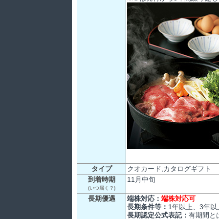
タイプ
クオカード,カタログギフト
到着時期
11月中旬
(いつ届く？)
長期優遇
端株対応：
端株対応可
長期条件等：
1年以上、3年以
長期認定公式表記：
有期間と