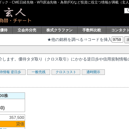
ク・CME日経先物・WTI原油先物・為替(FX)など投資に役立つ情報が満載（玄人グル
主優待
立会外分売
株式クラファン
手数料比較
コンタク
★他の銘柄を調べる⇒コードを挿入
を紹介します。優待タダ取り（クロス取引）にかかる逆日歩や信用規制情報
待情報
逆日歩
一般売残
クロスコスト
適時開示
00株
30)
357,500
貸借