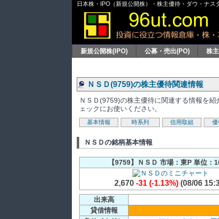
日本株・IPO（新規公開株）・株主優待・ダウ・ナスダッ
新規公開株(IPO)
公募・売出(PO)
株
ＮＳＤ(9759)の株主優待関連情報
ＮＳＤ(9759)の株主優待に関連する情報
ェックにお使いください。
基本情報
時系列
信用取組
優
ＮＳＤの銘柄基本情報
【9759】ＮＳＤ 市場：東P 単位：1
2,670
-31 (-1.13%)
(08/06 15:
出来高
貸借情報