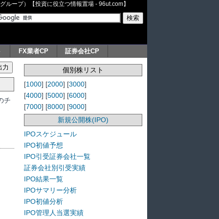
ープ）【投資に役立つ情報置場 - 96ut.com】
ト
FX業者CP
証券会社CP
個別株リスト
[
1000
] [
2000
] [
3000
]
[
4000
] [
5000
] [
6000
]
のチ
[
7000
] [
8000
] [
9000
]
新規公開株(IPO)
IPOスケジュール
IPO初値予想
IPO引受証券会社一覧
証券会社別引受実績
IPO結果一覧
IPOサマリー分析
IPO初値分析
IPO管理人当選実績