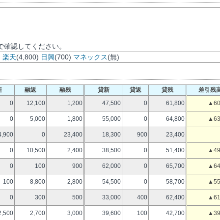
で確認してください。
)
楽天
(4,800)
日興
(700)
マネックス
(無)
新
融返
融残
貸新
貸返
貸残
差引残
0
12,100
1,200
47,500
0
61,800
▲60
0
5,000
1,800
55,000
0
64,800
▲63
4,900
0
23,400
18,300
900
23,400
0
10,500
2,400
38,500
0
51,400
▲49
0
100
900
62,000
0
65,700
▲64
100
8,800
2,800
54,500
0
58,700
▲55
0
300
500
33,000
400
62,400
▲61
2,500
2,700
3,000
39,600
100
42,700
▲39