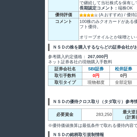
で継続して当社株式を保有し
長期認定コメント：
端株OK
優待評価
(A:おすすめ) /
コメント
100株のみクオカードがあ
フト優待。
オリーブオイルとか味噌とい
ＮＳＤの株を購入するならどの証券会社が
参考購入約定価格：
267,000円
ネット証券各社の現物購入手数料
証券会社名
SBI証券
松井証券
取引手数料
0円
0円
取引タイプ
現物都度
全部定額
ＮＳＤの優待クロス取り（タダ取り）参考
最大逆
必要資金
283,250
（計算
※優待価値換算は最低条件で取れる優待内容
ＮＳＤの銘柄取引規制情報