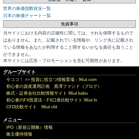
世界の株価指数状況一覧
日本の株価チャート一覧
免責事項
当サイトにおける内容の正確性に関しては、それを保障するもので
はありません。また、記載されている情報や、リンク先に記載され
ている情報をあなたが利用すること関するいかなる責任も負うこと
ができません。
本サイトには広告・プロモーションを含む可能性があります。
グループサイト
今ココ！ >>
投資に役立つ情報置場 - 96ut.com
初心者の資産運用計画 黒澤ファンド（ブログ）
株式・証券会社比較情報サイト 96ut.kabu
初心者のFX投資法・FX口座比較サイト 96ut.fx
CFD比較サイト 96ut.cfd
メニュー
IPO（新規公開株）情報
株主優待情報