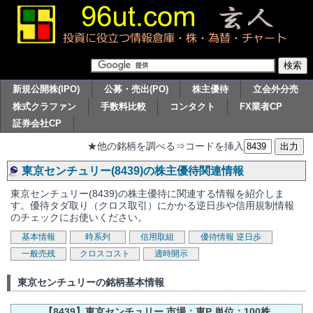
新規公開株(IPO)
公募・売出(PO)
株主優待
立会外分売
株式クラファン
手数料比較
コンタクト
FX業者CP
証券会社CP
★他の銘柄を調べる⇒コードを挿入
東京センチュリー(8439)の株主優待関連情報
東京センチュリー(8439)の株主優待に関連する情報を紹介しま
す。優待タダ取り（クロス取引）にかかる逆日歩や信用規制情報
のチェックにお使いください。
基本情報
時系列
信用取組
優待情報
逆日歩
一般売残
クロスコスト
適時開示
東京センチュリーの銘柄基本情報
【8439】東京センチュリー 市場：東P 単位：100株