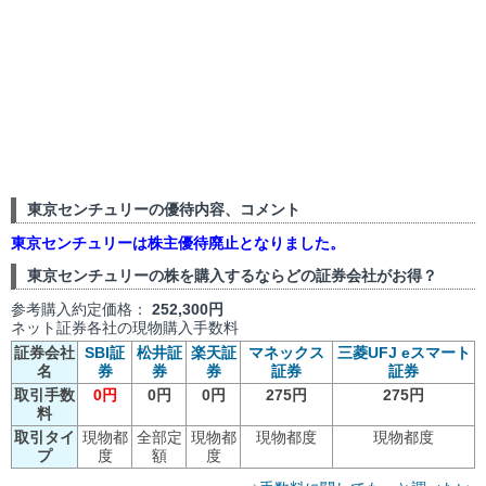
東京センチュリーの優待内容、コメント
東京センチュリーは株主優待廃止となりました。
東京センチュリーの株を購入するならどの証券会社がお得？
参考購入約定価格：
252,300円
ネット証券各社の現物購入手数料
証券会社
SBI証
松井証
楽天証
マネックス
三菱UFJ eスマート
名
券
券
券
証券
証券
取引手数
0円
0円
0円
275円
275円
料
取引タイ
現物都
全部定
現物都
現物都度
現物都度
プ
度
額
度