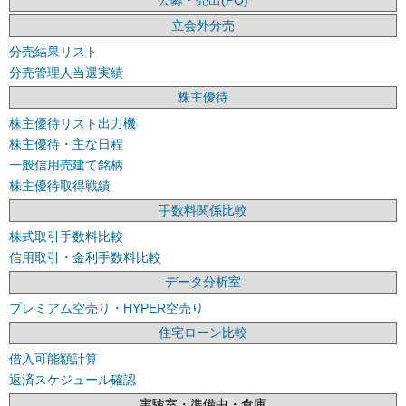
公募・売出(PO)
立会外分売
分売結果リスト
分売管理人当選実績
株主優待
株主優待リスト出力機
株主優待・主な日程
一般信用売建て銘柄
株主優待取得戦績
手数料関係比較
株式取引手数料比較
信用取引・金利手数料比較
データ分析室
プレミアム空売り・HYPER空売り
住宅ローン比較
借入可能額計算
返済スケジュール確認
実験室・準備中・倉庫