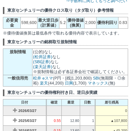
⇒手数料に関してもっと調べたい
東京センチュリーの優待クロス取り（タダ取り）参考情報
必要資
最大逆日歩
優待価値
598,600
5.2
2,000
優待利回り
0.83
金
（計算値）
(換算)
※優待価値換算は最低条件で取れる優待内容で表示しています。
東京センチュリーの銘柄取引規制情報
規制情報
(公的)なし
(松井証券)
なし
(SBI証券)
なし
(楽天証券)
なし
※規制情報は必ず各証券会社で確認してください。
一般信用売
松井
eスマ
(P円・[残]1,203,800)
SBI
(無期限・◎余
裕)
楽天
(44,200)
日興
(1,700)
マネックス
(無)
東京センチュリーの優待権利付き日、逆日歩実績
日付
確逆
最逆
日数
差引残高
2026/03/27
0
2025/03/27
0.55
12.80
1
▲107,800
2024/03/27
0.15
13.60
3
▲45,200