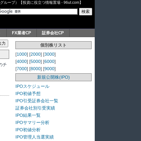
ープ）【投資に役立つ情報置場 - 96ut.com】
ト
FX業者CP
証券会社CP
個別株リスト
[
1000
] [
2000
] [
3000
]
[
4000
] [
5000
] [
6000
]
のチ
[
7000
] [
8000
] [
9000
]
新規公開株(IPO)
IPOスケジュール
IPO初値予想
IPO引受証券会社一覧
証券会社別引受実績
IPO結果一覧
IPOサマリー分析
IPO初値分析
IPO管理人当選実績