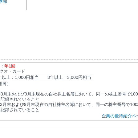
季報
数：
年1回
 クオ・カード
以上：1,000円相当 3年以上：3,000円相当
用可）
3月末および9月末現在の自社株主名簿において、同一の株主番号で10
て記録されていること
3月末および9月末現在の自社株主名簿において、同一の株主番号で100
て記録されていること
企業の優待紹介ペ