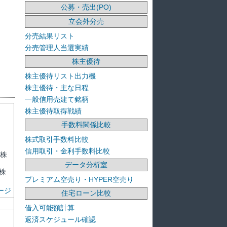
公募・売出(PO)
立会外分売
分売結果リスト
分売管理人当選実績
株主優待
株主優待リスト出力機
株主優待・主な日程
一般信用売建て銘柄
株主優待取得戦績
手数料関係比較
株式取引手数料比較
信用取引・金利手数料比較
0株
データ分析室
株
プレミアム空売り・HYPER空売り
ージ
住宅ローン比較
借入可能額計算
返済スケジュール確認