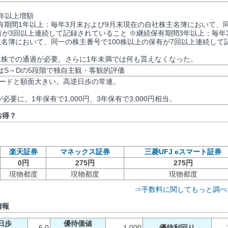
3年以上増額
有期間1年以上：毎年3月末および9月末現在の自社株主名簿において、
有が3回以上連続して記録されていること ※継続保有期間3年以上：毎年
名簿において、同一の株主番号で100株以上の保有が7回以上連続して
位株での通過が必要。さらに1年未満では何も貰えなくなった。
評価はS～Dの5段階で独自主観・客観的評価
オカードと額面大きい。高逆日歩の常連。
必要に。1年保有で1,000円、3年保有で3,000円相当。
お得？
楽天証券
マネックス証券
三菱UFJ eスマート証券
0円
275円
275円
現物都度
現物都度
現物都度
⇒手数料に関してもっと調べ
情報
日歩
優待価値
6.0
1,000
優待利回り