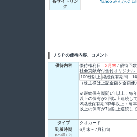
各サイトリン
Yahoo
みんかぶ
四
ク
ＪＳＰの優待内容、コメント
優待内容
優待権利日：
3月末
/ 優待回
社会貢献寄付金付オリジナル
100株以上
継続保有期間 1年
（株主様は上記金額を全額使
※継続保有期間1年以上：毎年
以上の保有が3回以上連続し
※継続保有期間3年以上：毎年
以上の保有が7回以上連続し
タイプ
クオカード
到着時期
6月末～7月初旬
(いつ届く？)