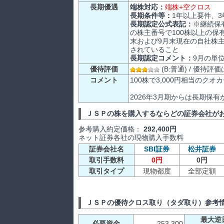
長期優遇
端株対応：
端株+空クロス
長期条件等：
1年以上要件、
長期認定公式表記：
※継続保
の株主番号で100株以上の保
末および9月末現在の自社株主
されていること
長期認定コメント：
9月の単
優待評価
(B:普通) / 優待
コメント
100株で3,000円相当のク
2026年3月期からは長期保有が
ＪＳＰの株を購入するならどの証券会社が
参考購入約定価格：
292,400円
ネット証券各社の現物購入手数料
証券会社名
SBI証券
松井証券
取引手数料
0円
0円
取引タイプ
現物都度
全部定額
ＪＳＰの優待クロス取り（タダ取り）参考
最大逆
必要資金
253,300