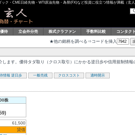
ク・CME日経先物・WTI原油先物・為替(FX)など投資に役立つ情報が満載（玄人グル
主優待
立会外分売
株式クラファン
手数料比較
コンタク
★他の銘柄を調べる⇒コードを挿入
を紹介します。優待タダ取り（クロス取引）にかかる逆日歩や信用規制情報
待情報
逆日歩
一般売残
クロスコスト
適時開示
00株
59)
61,500
貸借