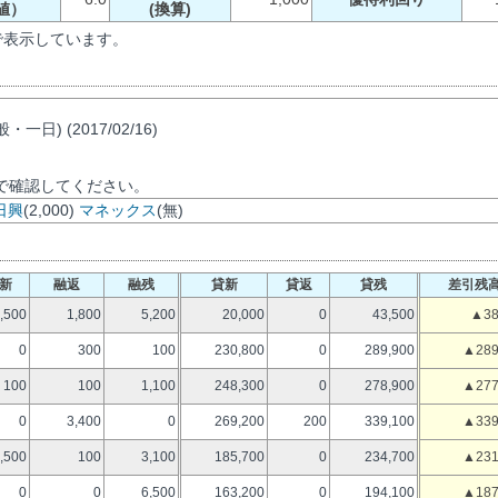
値）
(換算)
で表示しています。
日) (2017/02/16)
で確認してください。
日興
(2,000)
マネックス
(無)
新
融返
融残
貸新
貸返
貸残
差引残
,500
1,800
5,200
20,000
0
43,500
▲38
0
300
100
230,800
0
289,900
▲289
100
100
1,100
248,300
0
278,900
▲277
0
3,400
0
269,200
200
339,100
▲339
,500
100
3,100
185,700
0
234,700
▲231
0
0
6,500
163,200
0
194,100
▲187