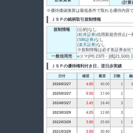
（計算
※優待価値換算は最低条件で取れる優待内容
ＪＳＰの銘柄取引規制情報
規制情報
(公的)なし
(松井証券)
信用新規売停止(一般・一
(SBI証券)
なし
(楽天証券)
なし
※規制情報は必ず各証券会社
一般信用売
eスマ
(P0.23円・[残]21,500)
ＪＳＰの優待権利付き日、逆日歩実績
日付
確逆
最逆
日数
融
2026/03/27
4.80
40.00
1
3
2025/03/27
9.00
17.60
1
2024/03/27
3.45
18.40
3
2023/03/29
4.05
12.80
3
2022/03/29
3.80
25.60
1
1
2021/03/29
3.90
30.40
1