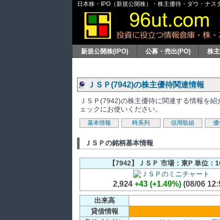
日本株・IPO（新規公開株）・株主優待・ダウ・ナスダッ
新規公開株(IPO)
公募・売出(PO)
株
ＪＳＰ(7942)の株主優待関連情報
ＪＳＰ(7942)の株主優待に関連する情報
ェックにお使いください。
基本情報
時系列
信用取組
優
ＪＳＰの銘柄基本情報
【7942】ＪＳＰ 市場：東P 単位：1
2,924
+43 (+1.49%)
(08/06 12:
出来高
貸借情報