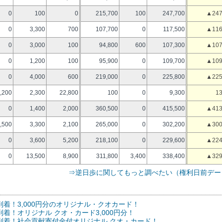
0
100
0
215,700
100
247,700
▲247
0
3,300
700
107,700
0
117,500
▲116
0
3,000
100
94,800
600
107,300
▲107
0
1,200
100
95,900
0
109,700
▲109
0
4,000
600
219,000
0
225,800
▲225
,200
2,300
22,800
100
0
9,300
13
0
1,400
2,000
360,500
0
415,500
▲413
,500
3,300
2,100
265,000
0
302,200
▲300
0
3,600
5,200
218,100
0
229,600
▲224
0
13,500
8,900
311,800
3,400
338,400
▲329
⇒逆日歩に関してもっと調べたい（権利日前デー
待到着！3,000円分のオリジナル・クオカード！
到着！オリジナル クオ・カード3,000円分！
待到着！社会貢献寄付金付オリジナル クオ・カード！