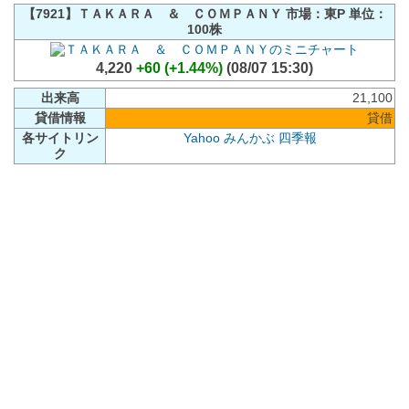
【7921】ＴＡＫＡＲＡ ＆ ＣＯＭＰＡＮＹ 市場：東P 単位：
100株
4,220
+60 (+1.44%)
(08/07 15:30)
出来高
21,100
貸借情報
貸借
各サイトリン
Yahoo
みんかぶ
四季報
ク