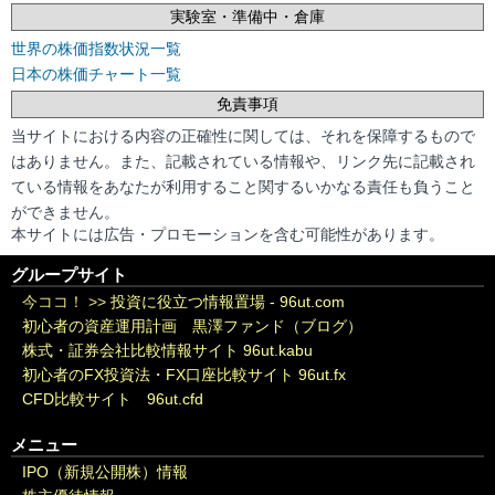
実験室・準備中・倉庫
世界の株価指数状況一覧
日本の株価チャート一覧
免責事項
当サイトにおける内容の正確性に関しては、それを保障するもので
はありません。また、記載されている情報や、リンク先に記載され
ている情報をあなたが利用すること関するいかなる責任も負うこと
ができません。
本サイトには広告・プロモーションを含む可能性があります。
グループサイト
今ココ！ >>
投資に役立つ情報置場 - 96ut.com
初心者の資産運用計画 黒澤ファンド（ブログ）
株式・証券会社比較情報サイト 96ut.kabu
初心者のFX投資法・FX口座比較サイト 96ut.fx
CFD比較サイト 96ut.cfd
メニュー
IPO（新規公開株）情報