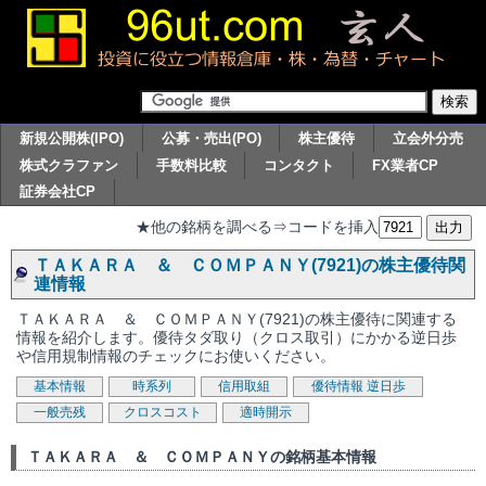
新規公開株(IPO)
公募・売出(PO)
株主優待
立会外分売
株式クラファン
手数料比較
コンタクト
FX業者CP
証券会社CP
★他の銘柄を調べる⇒コードを挿入
ＴＡＫＡＲＡ ＆ ＣＯＭＰＡＮＹ(7921)の株主優待関
連情報
ＴＡＫＡＲＡ ＆ ＣＯＭＰＡＮＹ(7921)の株主優待に関連する
情報を紹介します。優待タダ取り（クロス取引）にかかる逆日歩
や信用規制情報のチェックにお使いください。
基本情報
時系列
信用取組
優待情報
逆日歩
一般売残
クロスコスト
適時開示
ＴＡＫＡＲＡ ＆ ＣＯＭＰＡＮＹの銘柄基本情報