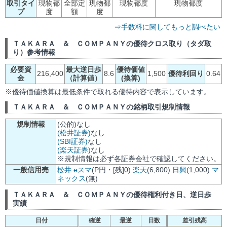
取引タイ
現物都
全部定
現物都
現物都度
現物都度
プ
度
額
度
⇒手数料に関してもっと調べたい
ＴＡＫＡＲＡ ＆ ＣＯＭＰＡＮＹの優待クロス取り（タダ取
り）参考情報
必要資
最大逆日歩
優待価値
216,400
8.6
1,500
優待利回り
0.64
金
（計算値）
(換算)
※優待価値換算は最低条件で取れる優待内容で表示しています。
ＴＡＫＡＲＡ ＆ ＣＯＭＰＡＮＹの銘柄取引規制情報
規制情報
(公的)なし
(松井証券)
なし
(SBI証券)
なし
(楽天証券)
なし
※規制情報は必ず各証券会社で確認してください。
一般信用売
松井
eスマ
(P円・[残]0)
楽天
(6,800)
日興
(1,000)
マ
ネックス
(無)
ＴＡＫＡＲＡ ＆ ＣＯＭＰＡＮＹの優待権利付き日、逆日歩
実績
日付
確逆
最逆
日数
差引残高