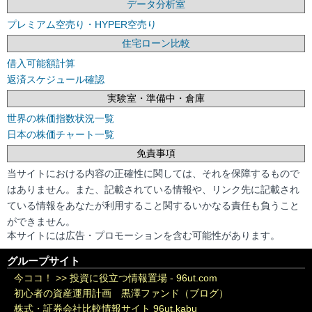
データ分析室
プレミアム空売り・HYPER空売り
住宅ローン比較
借入可能額計算
返済スケジュール確認
実験室・準備中・倉庫
世界の株価指数状況一覧
日本の株価チャート一覧
免責事項
当サイトにおける内容の正確性に関しては、それを保障するもので
はありません。また、記載されている情報や、リンク先に記載され
ている情報をあなたが利用すること関するいかなる責任も負うこと
ができません。
本サイトには広告・プロモーションを含む可能性があります。
グループサイト
今ココ！ >>
投資に役立つ情報置場 - 96ut.com
初心者の資産運用計画 黒澤ファンド（ブログ）
株式・証券会社比較情報サイト 96ut.kabu