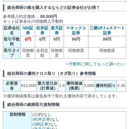
総合商研の株を購入するならどの証券会社がお得？
参考購入約定価格：
80,500円
ネット証券各社の現物購入手数料
証券会社
SBI証
松井証
楽天証
マネックス
三菱UFJ eスマート
名
券
券
券
証券
証券
取引手数
0円
0円
0円
99円
99円
料
取引タイ
現物都
全部定
現物都
現物都度
現物都度
プ
度
額
度
⇒手数料に関してもっと調べたい
総合商研の優待クロス取り（タダ取り）参考情報
必要資
最大逆日歩
優待価値
813,000
1.8
3,000
優待利回り
0.36
金
（計算値）
(換算)
※優待価値換算は最低条件で取れる優待内容で表示しています。
総合商研の銘柄取引規制情報
規制情報
(公的)なし
(松井証券)
なし
(SBI証券)
なし
(楽天証券)
なし