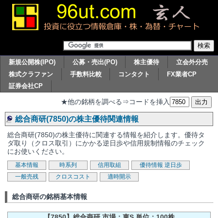
新規公開株(IPO)
公募・売出(PO)
株主優待
立会外分売
株式クラファン
手数料比較
コンタクト
FX業者CP
証券会社CP
★他の銘柄を調べる⇒コードを挿入
総合商研(7850)の株主優待関連情報
総合商研(7850)の株主優待に関連する情報を紹介します。優待タ
ダ取り（クロス取引）にかかる逆日歩や信用規制情報のチェック
にお使いください。
基本情報
時系列
信用取組
優待情報
逆日歩
一般売残
クロスコスト
適時開示
総合商研の銘柄基本情報
【7850】総合商研 市場：東S 単位：100株