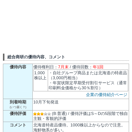
総合商研の優待内容、コメント
優待内容
優待権利日：
7月末
/ 優待回数：
年1回
1,000
・自社グループ商品または北海道の特産品
株以上
（3,000円相当）
・年賀状限定早期受付割引サービス（通常
印刷料金価格から30％割引）
企業の優待紹介ページ
到着時期
10月下旬発送
(いつ届く？)
優待評価
(B:普通) / 優待評価はS～Dの5段階で独自
主観・客観的評価
コメント
北海道特産品優待。1000株以上からなので注意。
海鮮物系が多い。