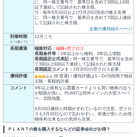
に、同一株主番号で、基準日を含めて3回以上6回
以下連続して記録された株主様。
*2：毎年9月20日および3月20日現在の株主名簿
に、同一株主番号で、基準日を含めて7回以上連続
して記録された株主様。
企業の優待紹介ページ
到着時期
12月ごろ
(いつ届く？)
長期優遇
端株対応：
端株+空クロス
長期条件等：
1年以上から権利、3年以上増額
長期認定公式表記：
同一株主番号で、基準日を含め
て3回以上6回以下連続して記録された株主様
長期認定コメント：
3月20日の空クロス必要。
優待評価
(B:普通) / 優待評価はS～Dの5段階で独自
主観・客観的評価
コメント
3年以上保有なら図書カードよりも買い物券のほう
が額面が高い。PLANTは郊外メインの大型スーパ
ー。北陸地盤。
9月20日優待と時期がずれているので注意。空クロ
スも3月20日なので忘れやすい。単価が安いため現
物保有出来るかの気持ち次第。
ＰＬＡＮＴの株を購入するならどの証券会社がお得？