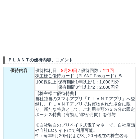
ＰＬＡＮＴの優待内容、コメント
優待内容
優待権利日：
9月20日
/ 優待回数：
年1回
株主様ご優待カード（PLANT Payカード）※
100株以上
保有期間1年以上*1：1,000円分
保有期間3年以上*2：2,000円分
【株主様ご優待特典】
自社独自のスマホアプリ「ＰＬＡＮＴアプリ」へ登
録し、ＰＬＡＮＴアプリでお買物された場合に限
り、新たな特典として、ご利用金額の３％分の限定
ボーナス特典（有効期間2か月間）を付与
※自社独自のプリペイド式電子マネーで、自社店舗
や自社ECサイトにて利用可能。
*1：毎年9月20日および3月20日現在の株主名簿