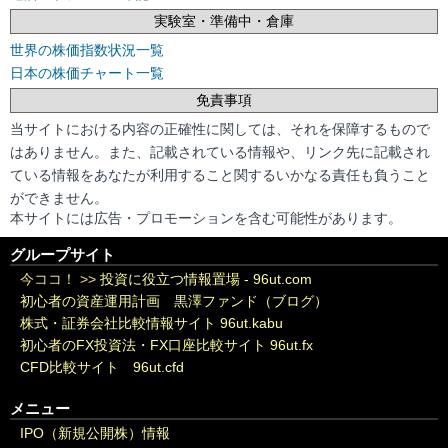
実験室・準備中・倉庫
世界の株価指数状況一覧
日本の株価チャート一覧
免責事項
当サイトにおける内容の正確性に関しては、それを保障するもので
はありません。また、記載されている情報や、リンク先に記載され
ている情報をあなたが利用すること関するいかなる責任も負うこと
ができません。
本サイトには広告・プロモーションを含む可能性があります。
グループサイト
今ココ！ >>
投資に役立つ情報置場 - 96ut.com
初心者の資産運用計画 黒澤ファンド（ブログ）
株式・証券会社比較情報サイト 96ut.kabu
初心者のFX投資法・FX口座比較サイト 96ut.fx
CFD比較サイト 96ut.cfd
メニュー
IPO（新規公開株）情報