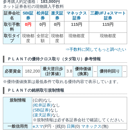
参考購入約定価格：
183,000円
ネット証券各社の現物購入手数料
証券会社
SBI証
松井証
楽天証
マネックス
三菱UFJ eスマート
名
券
券
券
証券
証券
取引手数
0円
0円
0円
115円
115円
料
取引タイ
現物都
全部定
現物都
現物都度
現物都度
プ
度
額
度
⇒手数料に関してもっと調べたい
ＰＬＡＮＴの優待クロス取り（タダ取り）参考情報
最大逆日歩
優待価値
必要資金
182,200
3.8
--
優待利回り
--
（計算値）
(換算)
※優待価値換算は最低条件で取れる優待内容で表示しています。
ＰＬＡＮＴの銘柄取引規制情報
規制情報
(公的)なし
(松井証券)
なし
(SBI証券)
なし
(楽天証券)
なし
※規制情報は必ず各証券会社で確認してください。
一般信用売
eスマ
(P円・[残]0)
日興
(0)
マネックス
(無)