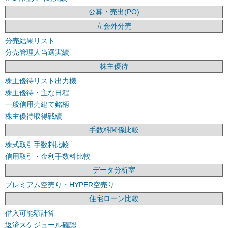
公募・売出(PO)
立会外分売
分売結果リスト
分売管理人当選実績
株主優待
株主優待リスト出力機
株主優待・主な日程
一般信用売建て銘柄
株主優待取得戦績
手数料関係比較
株式取引手数料比較
信用取引・金利手数料比較
データ分析室
プレミアム空売り・HYPER空売り
住宅ローン比較
借入可能額計算
返済スケジュール確認