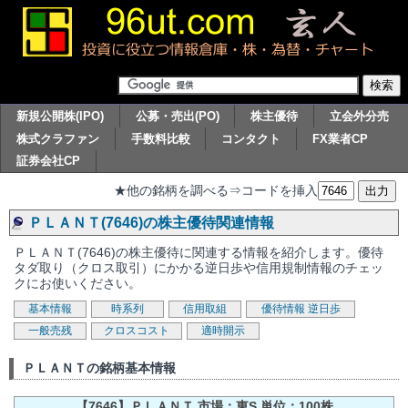
新規公開株(IPO)
公募・売出(PO)
株主優待
立会外分売
株式クラファン
手数料比較
コンタクト
FX業者CP
証券会社CP
★他の銘柄を調べる⇒コードを挿入
ＰＬＡＮＴ(7646)の株主優待関連情報
ＰＬＡＮＴ(7646)の株主優待に関連する情報を紹介します。優待
タダ取り（クロス取引）にかかる逆日歩や信用規制情報のチェッ
クにお使いください。
基本情報
時系列
信用取組
優待情報
逆日歩
一般売残
クロスコスト
適時開示
ＰＬＡＮＴの銘柄基本情報
【7646】ＰＬＡＮＴ 市場：東S 単位：100株