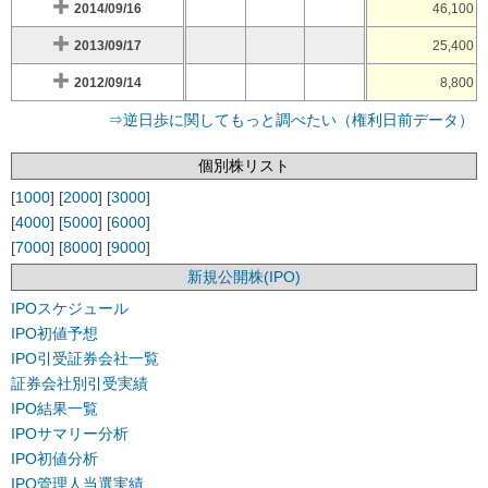
2014/09/16
46,100
2013/09/17
25,400
2012/09/14
8,800
⇒逆日歩に関してもっと調べたい（権利日前データ）
個別株リスト
[
1000
] [
2000
] [
3000
]
[
4000
] [
5000
] [
6000
]
[
7000
] [
8000
] [
9000
]
新規公開株(IPO)
IPOスケジュール
IPO初値予想
IPO引受証券会社一覧
証券会社別引受実績
IPO結果一覧
IPOサマリー分析
IPO初値分析
IPO管理人当選実績