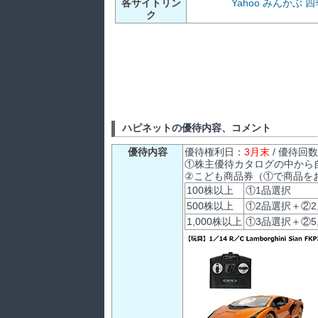
各サイトリン
Yahoo
みんかぶ
四
ク
ハピネットの優待内容、コメント
優待内容
優待権利日：
3月末
/ 優待回
①株主優待カタログの中から
②こども商品券（①で商品を
100株以上
①1品選択
500株以上
①2品選択＋②2,
1,000株以上
①3品選択＋②5,