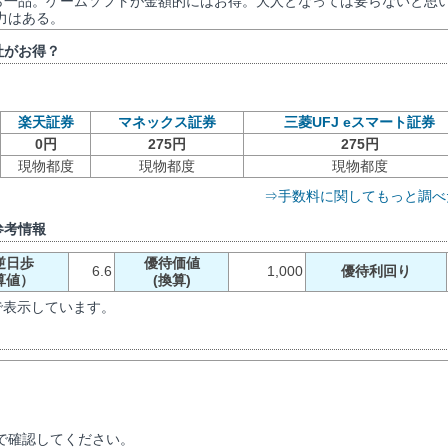
から一品。ゲームソフトが金額的にはお得。大人となっては要らないと思
力はある。
社がお得？
楽天証券
マネックス証券
三菱UFJ eスマート証券
0円
275円
275円
現物都度
現物都度
現物都度
⇒手数料に関してもっと調べ
参考情報
逆日歩
優待価値
6.6
1,000
優待利回り
算値）
(換算)
で表示しています。
で確認してください。