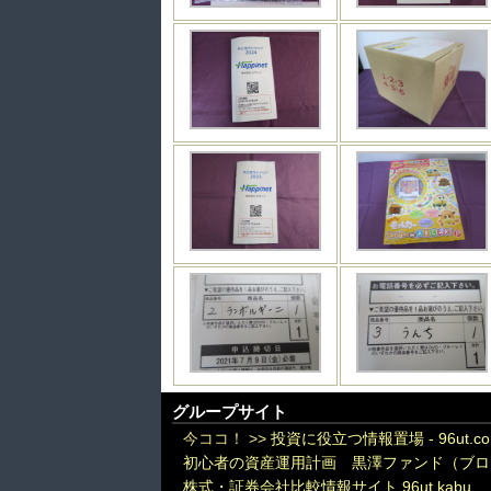
グループサイト
今ココ！ >>
投資に役立つ情報置場 - 96ut.c
初心者の資産運用計画 黒澤ファンド（ブロ
株式・証券会社比較情報サイト 96ut.kabu