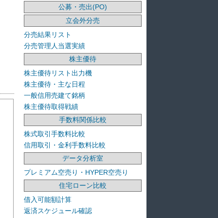
公募・売出(PO)
立会外分売
分売結果リスト
分売管理人当選実績
株主優待
株主優待リスト出力機
株主優待・主な日程
一般信用売建て銘柄
株主優待取得戦績
手数料関係比較
株式取引手数料比較
信用取引・金利手数料比較
データ分析室
プレミアム空売り・HYPER空売り
住宅ローン比較
借入可能額計算
返済スケジュール確認