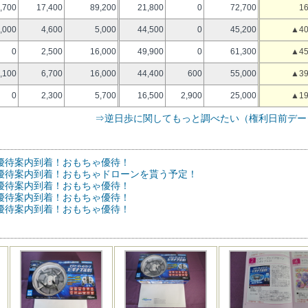
,700
17,400
89,200
21,800
0
72,700
16
,000
4,600
5,000
44,500
0
45,200
▲40
0
2,500
16,000
49,900
0
61,300
▲45
,100
6,700
16,000
44,400
600
55,000
▲39
0
2,300
5,700
16,500
2,900
25,000
▲19
⇒逆日歩に関してもっと調べたい（権利日前デー
の優待案内到着！おもちゃ優待！
)の優待案内到着！おもちゃドローンを貰う予定！
の優待案内到着！おもちゃ優待！
の優待案内到着！おもちゃ優待！
の優待案内到着！おもちゃ優待！