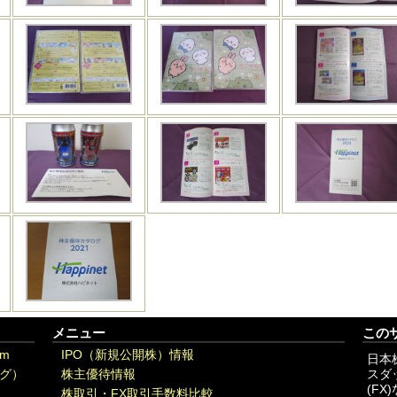
メニュー
この
om
IPO（新規公開株）情報
日本
グ）
株主優待情報
スダ
(F
株取引・FX取引手数料比較