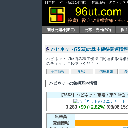
日本株・IPO（新規公開株）・株主優待・ダウ・ナスダッ
新規公開株(IPO)
公募・売出(PO)
株
ハピネット(7552)の株主優待関連情報
ハピネット(7552)の株主優待に関連する
のチェックにお使いください。
基本情報
時系列
信用取組
優
ハピネットの銘柄基本情報
【7552】ハピネット 市場：東P 単位：
3,280
+90 (+2.82%)
(08/06 15:
出来高
貸借情報