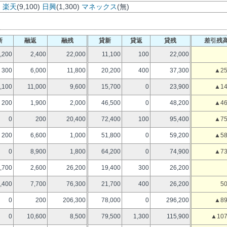
)
楽天
(9,100)
日興
(1,300)
マネックス
(無)
新
融返
融残
貸新
貸返
貸残
差引残
,200
2,400
22,000
11,100
100
22,000
300
6,000
11,800
20,200
400
37,300
▲25
,100
11,000
9,600
15,700
0
23,900
▲14
200
1,900
2,000
46,500
0
48,200
▲46
0
200
20,400
72,400
100
95,400
▲75
200
6,600
1,000
51,800
0
59,200
▲58
0
8,900
1,800
64,200
0
74,900
▲73
,700
2,600
26,200
19,400
300
26,200
,400
7,700
76,300
21,700
400
26,200
50
0
200
206,300
78,000
0
296,200
▲89
0
10,600
8,500
79,500
1,300
115,900
▲107