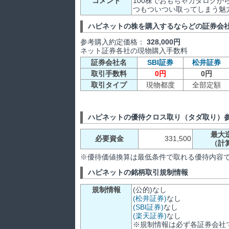
コメント
100株でおもちゃカタログ
つもついつい取ってしまう魅
ハピネットの株を購入するならどの証券会
参考購入約定価格：
328,000円
ネット証券各社の現物購入手数料
証券会社名
SBI証券
松井証券
取引手数料
0円
0円
取引タイプ
現物都度
全部定額
ハピネットの優待クロス取り（タダ取り）
最大
必要資金
331,500
（計
※優待価値換算は最低条件で取れる優待内容
ハピネットの銘柄取引規制情報
規制情報
(公的)なし
(松井証券)
なし
(SBI証券)
なし
(楽天証券)
なし
※規制情報は必ず各証券会社