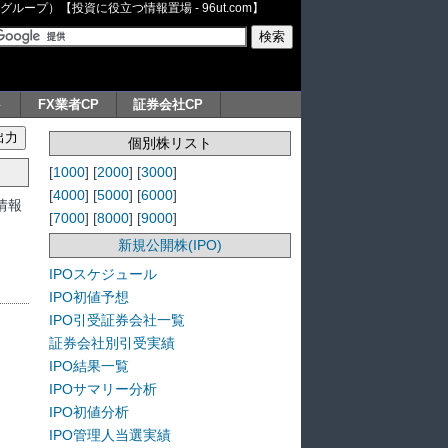
ープ）【投資に役立つ情報置場 - 96ut.com】
ト
FX業者CP
証券会社CP
個別株リスト
[
1000
] [
2000
] [
3000
]
[
4000
] [
5000
] [
6000
]
情報
[
7000
] [
8000
] [
9000
]
新規公開株(IPO)
IPOスケジュール
IPO初値予想
IPO引受証券会社一覧
証券会社別引受実績
IPO結果一覧
IPOサマリー分析
IPO初値分析
IPO管理人当選実績