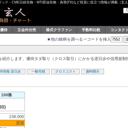
ク・CME日経先物・WTI原油先物・為替(FX)など投資に役立つ情報が満載（玄人グル
主優待
立会外分売
株式クラファン
手数料比較
コンタク
★他の銘柄を調べる⇒コードを挿入
情報を紹介します。優待タダ取り（クロス取引）にかかる逆日歩や信用規制
待情報
逆日歩
一般売残
クロスコスト
適時開示
100株
30)
238,000
貸借