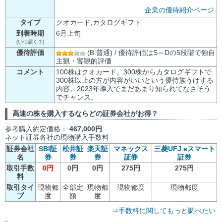
企業の優待紹介ページ
タイプ
クオカード,カタログギフト
到着時期
6月上旬
(いつ届く？)
優待評価
(B:普通) / 優待評価はS～Dの5段階で独自
主観・客観的評価
コメント
100株はクオカード。300株からカタログギフトで
300株以上の方が内容がいいという優待族うけする
内容。2023年導入でまだあまり知られてなさそう
でチャンス。
高速の株を購入するならどの証券会社がお得？
参考購入約定価格：
467,000円
ネット証券各社の現物購入手数料
証券会社
SBI証
松井証
楽天証
マネックス
三菱UFJ eスマート
名
券
券
券
証券
証券
取引手数
0円
0円
0円
275円
275円
料
取引タイ
現物都
全部定
現物都
現物都度
現物都度
プ
度
額
度
⇒手数料に関してもっと調べたい