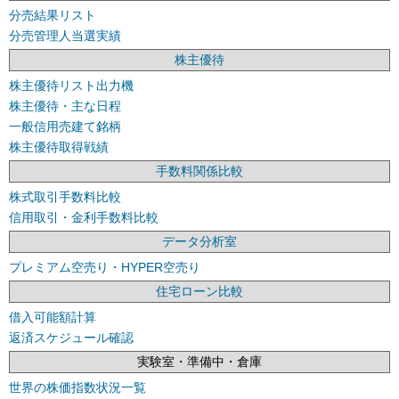
分売結果リスト
分売管理人当選実績
株主優待
株主優待リスト出力機
株主優待・主な日程
一般信用売建て銘柄
株主優待取得戦績
手数料関係比較
株式取引手数料比較
信用取引・金利手数料比較
データ分析室
プレミアム空売り・HYPER空売り
住宅ローン比較
借入可能額計算
返済スケジュール確認
実験室・準備中・倉庫
世界の株価指数状況一覧