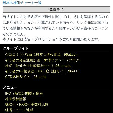
日本の株価チャート一覧
免責事項
当サイトにおける内容の正確性に関しては、それを保障するもので
はありません。また、記載されている情報や、リンク先に記載され
ている情報をあなたが利用すること関するいかなる責任も負うこと
ができません。
本サイトには広告・プロモーションを含む可能性があります。
グループサイト
今ココ！ >>
投資に役立つ情報置場 - 96ut.com
初心者の資産運用計画 黒澤ファンド（ブログ）
株式・証券会社比較情報サイト 96ut.kabu
初心者のFX投資法・FX口座比較サイト 96ut.fx
CFD比較サイト 96ut.cfd
メニュー
IPO（新規公開株）情報
株主優待情報
株取引・FX取引手数料比較
経済ニュース速報