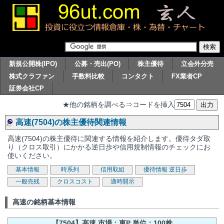
新規公開株(IPO)
公募・売出(PO)
株主優待
立会外分売
株式クラファン
手数料比較
コンタクト
FX業者CP
証券会社CP
★他の銘柄を調べる⇒コードを挿入
高速(7504)の株主優待関連情報
高速(7504)の株主優待に関連する情報を紹介します。優待タダ取
り（クロス取引）にかかる逆日歩や信用規制情報のチェックにお
使いください。
基本情報
時系列
信用取組
優待情報
逆日歩
一般売残
クロスコスト
適時開示
高速の銘柄基本情報
【7504】高速 市場：東P 単位：100株