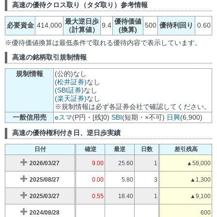
高速の優待クロス取り（タダ取り）参考情報
最大逆日歩
優待価値
必要資金
414,000
9.4
500
優待利回り
0.60
（計算値）
(換算)
※優待価値換算は最低条件で取れる優待内容で表示しています。
高速の銘柄取引規制情報
規制情報
(公的)なし
(松井証券)
なし
(SBI証券)
なし
(楽天証券)
なし
※規制情報は必ず各証券会社で確認してください。
一般信用売
eスマ
(P円・[残]0)
SBI
(短期・×不可)
日興
(6,900)
高速の優待権利付き日、逆日歩実績
日付
確逆
最逆
日数
差引残高
2026/03/27
9.00
25.60
1
▲58,000
2025/08/27
0.00
5.80
3
▲1,300
2025/03/27
0.55
18.40
1
▲9,100
2024/08/28
600