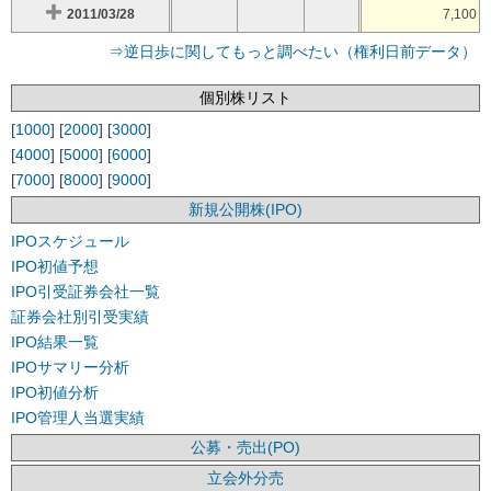
2011/03/28
7,100
⇒逆日歩に関してもっと調べたい（権利日前データ）
個別株リスト
[
1000
] [
2000
] [
3000
]
[
4000
] [
5000
] [
6000
]
[
7000
] [
8000
] [
9000
]
新規公開株(IPO)
IPOスケジュール
IPO初値予想
IPO引受証券会社一覧
証券会社別引受実績
IPO結果一覧
IPOサマリー分析
IPO初値分析
IPO管理人当選実績
公募・売出(PO)
立会外分売