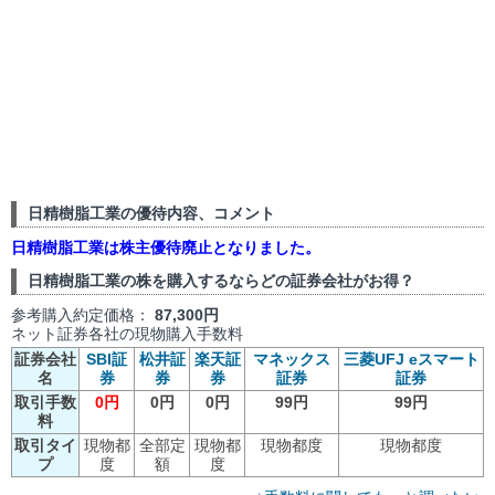
日精樹脂工業の優待内容、コメント
日精樹脂工業は株主優待廃止となりました。
日精樹脂工業の株を購入するならどの証券会社がお得？
参考購入約定価格：
87,300円
ネット証券各社の現物購入手数料
証券会社
SBI証
松井証
楽天証
マネックス
三菱UFJ eスマート
名
券
券
券
証券
証券
取引手数
0円
0円
0円
99円
99円
料
取引タイ
現物都
全部定
現物都
現物都度
現物都度
プ
度
額
度