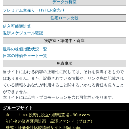
データ分析室
プレミアム空売り・HYPER空売り
住宅ローン比較
借入可能額計算
返済スケジュール確認
実験室・準備中・倉庫
世界の株価指数状況一覧
日本の株価チャート一覧
免責事項
当サイトにおける内容の正確性に関しては、それを保障するもので
はありません。また、記載されている情報や、リンク先に記載され
ている情報をあなたが利用すること関するいかなる責任も負うこと
ができません。
本サイトには広告・プロモーションを含む可能性があります。
グループサイト
今ココ！ >>
投資に役立つ情報置場 - 96ut.com
初心者の資産運用計画 黒澤ファンド（ブログ）
株式・証券会社比較情報サイト 96ut.kabu