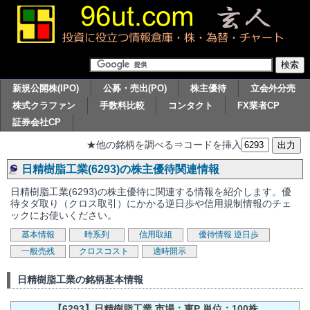
新規公開株(IPO)
公募・売出(PO)
株主優待
立会外分売
株式クラファン
手数料比較
コンタクト
FX業者CP
証券会社CP
★他の銘柄を調べる⇒コードを挿入
日精樹脂工業(6293)の株主優待関連情報
日精樹脂工業(6293)の株主優待に関連する情報を紹介します。優
待タダ取り（クロス取引）にかかる逆日歩や信用規制情報のチェ
ックにお使いください。
基本情報
時系列
信用取組
優待情報
逆日歩
一般売残
クロスコスト
適時開示
日精樹脂工業の銘柄基本情報
【6293】日精樹脂工業 市場：東P 単位：100株