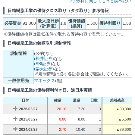
⇒手数料に関してもっと調べたい
日精樹脂工業の優待クロス取り（タダ取り）参考情報
最大逆日歩
優待価値
必要資金
91,000
1.8
1,500
優待利回り
1.58
（計算値）
(換算)
※優待価値換算は最低条件で取れる優待内容で表示しています。
日精樹脂工業の銘柄取引規制情報
規制情報
(公的)なし
(松井証券)
なし
(SBI証券)
なし
(楽天証券)
なし
※規制情報は必ず各証券会社で確認してください。
一般信用売
マネックス
(無)
日精樹脂工業の優待権利付き日、逆日歩実績
日付
確逆
最逆
日数
差引残高
2026/03/27
20.10
7.20
3
▲39,000
2025/03/27
0.00
8.00
1
▲5,600
2024/03/27
2.70
10.40
3
▲39,600