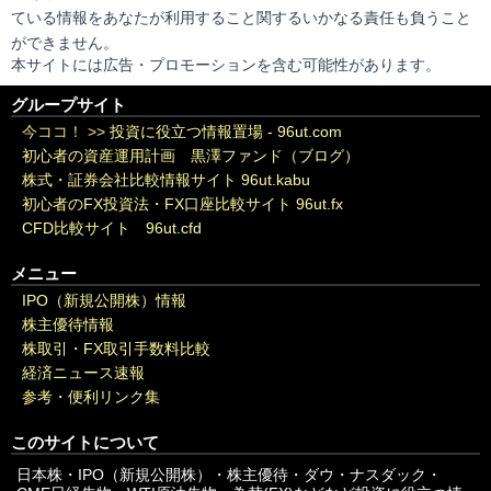
ている情報をあなたが利用すること関するいかなる責任も負うこと
ができません。
本サイトには広告・プロモーションを含む可能性があります。
グループサイト
今ココ！ >>
投資に役立つ情報置場 - 96ut.com
初心者の資産運用計画 黒澤ファンド（ブログ）
株式・証券会社比較情報サイト 96ut.kabu
初心者のFX投資法・FX口座比較サイト 96ut.fx
CFD比較サイト 96ut.cfd
メニュー
IPO（新規公開株）情報
株主優待情報
株取引・FX取引手数料比較
経済ニュース速報
参考・便利リンク集
このサイトについて
日本株・IPO（新規公開株）・株主優待・ダウ・ナスダック・