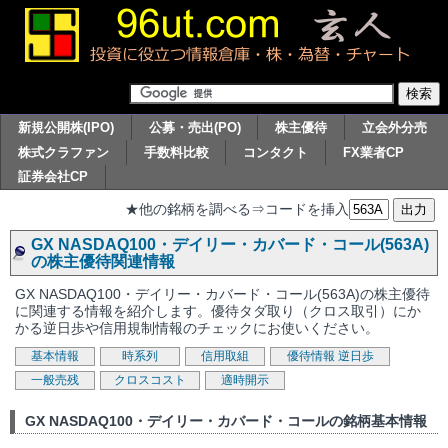
新規公開株(IPO)
公募・売出(PO)
株主優待
立会外分売
株式クラファン
手数料比較
コンタクト
FX業者CP
証券会社CP
★他の銘柄を調べる⇒コードを挿入
GX NASDAQ100・デイリー・カバード・コール(563A)
の株主優待関連情報
GX NASDAQ100・デイリー・カバード・コール(563A)の株主優待
に関連する情報を紹介します。優待タダ取り（クロス取引）にか
かる逆日歩や信用規制情報のチェックにお使いください。
基本情報
時系列
信用取組
優待情報
逆日歩
一般売残
クロスコスト
適時開示
GX NASDAQ100・デイリー・カバード・コールの銘柄基本情報