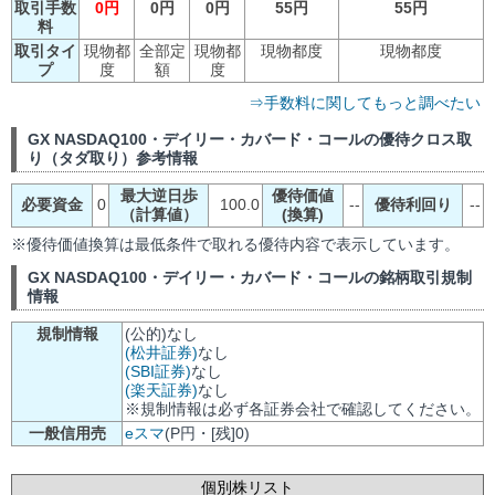
取引手数
0円
0円
0円
55円
55円
料
取引タイ
現物都
全部定
現物都
現物都度
現物都度
プ
度
額
度
⇒手数料に関してもっと調べたい
GX NASDAQ100・デイリー・カバード・コールの優待クロス取
り（タダ取り）参考情報
最大逆日歩
優待価値
必要資金
0
100.0
--
優待利回り
--
（計算値）
(換算)
※優待価値換算は最低条件で取れる優待内容で表示しています。
GX NASDAQ100・デイリー・カバード・コールの銘柄取引規制
情報
規制情報
(公的)なし
(松井証券)
なし
(SBI証券)
なし
(楽天証券)
なし
※規制情報は必ず各証券会社で確認してください。
一般信用売
eスマ
(P円・[残]0)
個別株リスト