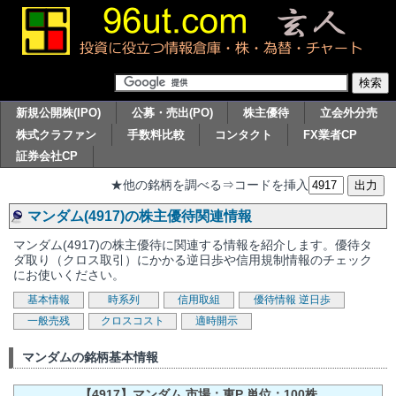
新規公開株(IPO)
公募・売出(PO)
株主優待
立会外分売
株式クラファン
手数料比較
コンタクト
FX業者CP
証券会社CP
★他の銘柄を調べる⇒コードを挿入
マンダム(4917)の株主優待関連情報
マンダム(4917)の株主優待に関連する情報を紹介します。優待タ
ダ取り（クロス取引）にかかる逆日歩や信用規制情報のチェック
にお使いください。
基本情報
時系列
信用取組
優待情報
逆日歩
一般売残
クロスコスト
適時開示
マンダムの銘柄基本情報
【4917】マンダム 市場：東P 単位：100株