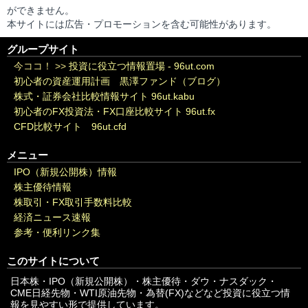
ができません。
本サイトには広告・プロモーションを含む可能性があります。
グループサイト
今ココ！ >>
投資に役立つ情報置場 - 96ut.com
初心者の資産運用計画 黒澤ファンド（ブログ）
株式・証券会社比較情報サイト 96ut.kabu
初心者のFX投資法・FX口座比較サイト 96ut.fx
CFD比較サイト 96ut.cfd
メニュー
IPO（新規公開株）情報
株主優待情報
株取引・FX取引手数料比較
経済ニュース速報
参考・便利リンク集
このサイトについて
日本株・IPO（新規公開株）・株主優待・ダウ・ナスダック・
CME日経先物・WTI原油先物・為替(FX)などなど投資に役立つ情
報を見やすい形で提供しています。