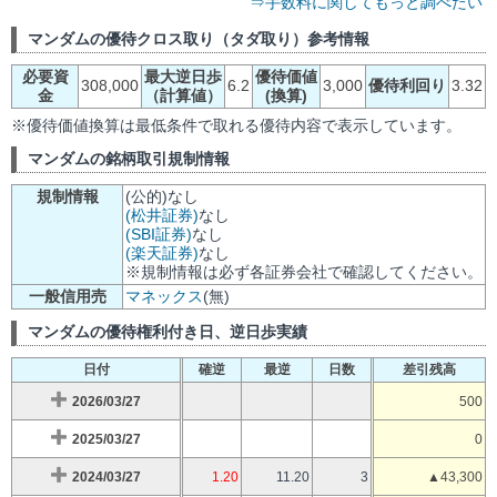
⇒手数料に関してもっと調べたい
マンダムの優待クロス取り（タダ取り）参考情報
必要資
最大逆日歩
優待価値
308,000
6.2
3,000
優待利回り
3.32
金
（計算値）
(換算)
※優待価値換算は最低条件で取れる優待内容で表示しています。
マンダムの銘柄取引規制情報
規制情報
(公的)なし
(松井証券)
なし
(SBI証券)
なし
(楽天証券)
なし
※規制情報は必ず各証券会社で確認してください。
一般信用売
マネックス
(無)
マンダムの優待権利付き日、逆日歩実績
日付
確逆
最逆
日数
差引残高
2026/03/27
500
2025/03/27
0
2024/03/27
1.20
11.20
3
▲43,300