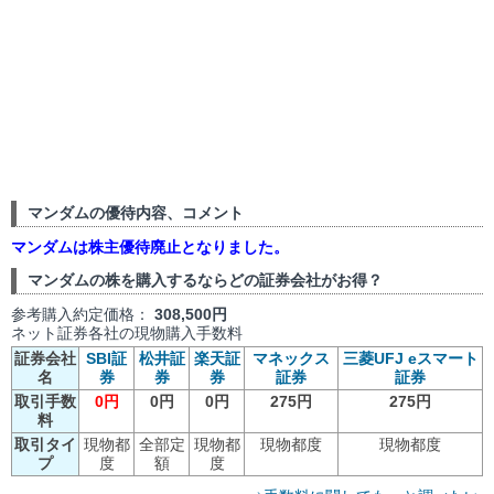
マンダムの優待内容、コメント
マンダムは株主優待廃止となりました。
マンダムの株を購入するならどの証券会社がお得？
参考購入約定価格：
308,500円
ネット証券各社の現物購入手数料
証券会社
SBI証
松井証
楽天証
マネックス
三菱UFJ eスマート
名
券
券
券
証券
証券
取引手数
0円
0円
0円
275円
275円
料
取引タイ
現物都
全部定
現物都
現物都度
現物都度
プ
度
額
度