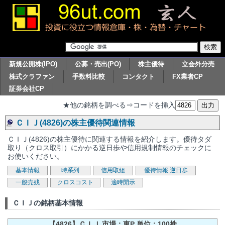
新規公開株(IPO)
公募・売出(PO)
株主優待
立会外分売
株式クラファン
手数料比較
コンタクト
FX業者CP
証券会社CP
★他の銘柄を調べる⇒コードを挿入
ＣＩＪ(4826)の株主優待関連情報
ＣＩＪ(4826)の株主優待に関連する情報を紹介します。優待タダ
取り（クロス取引）にかかる逆日歩や信用規制情報のチェックに
お使いください。
基本情報
時系列
信用取組
優待情報
逆日歩
一般売残
クロスコスト
適時開示
ＣＩＪの銘柄基本情報
【4826】ＣＩＪ 市場：東P 単位：100株