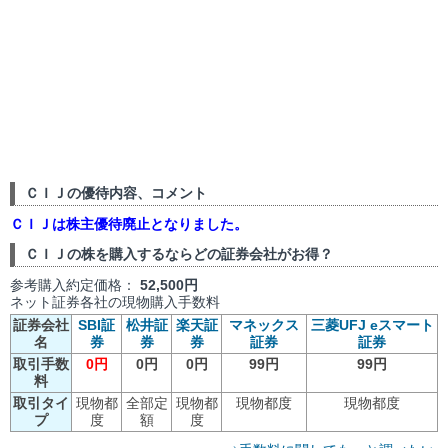
ＣＩＪの優待内容、コメント
ＣＩＪは株主優待廃止となりました。
ＣＩＪの株を購入するならどの証券会社がお得？
参考購入約定価格：
52,500円
ネット証券各社の現物購入手数料
証券会社
SBI証
松井証
楽天証
マネックス
三菱UFJ eスマート
名
券
券
券
証券
証券
取引手数
0円
0円
0円
99円
99円
料
取引タイ
現物都
全部定
現物都
現物都度
現物都度
プ
度
額
度