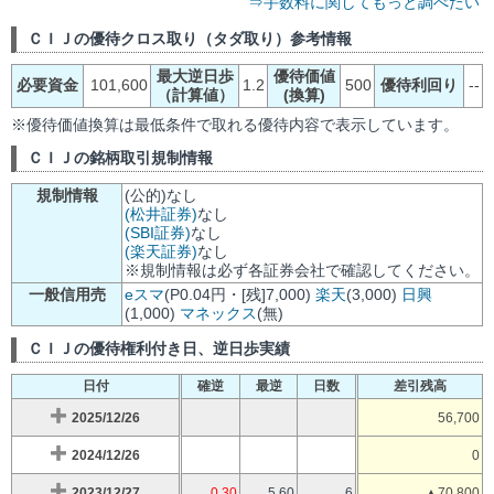
⇒手数料に関してもっと調べたい
ＣＩＪの優待クロス取り（タダ取り）参考情報
最大逆日歩
優待価値
必要資金
101,600
1.2
500
優待利回り
--
（計算値）
(換算)
※優待価値換算は最低条件で取れる優待内容で表示しています。
ＣＩＪの銘柄取引規制情報
規制情報
(公的)なし
(松井証券)
なし
(SBI証券)
なし
(楽天証券)
なし
※規制情報は必ず各証券会社で確認してください。
一般信用売
eスマ
(P0.04円・[残]7,000)
楽天
(3,000)
日興
(1,000)
マネックス
(無)
ＣＩＪの優待権利付き日、逆日歩実績
日付
確逆
最逆
日数
差引残高
2025/12/26
56,700
2024/12/26
0
2023/12/27
0.30
5.60
6
▲70,800