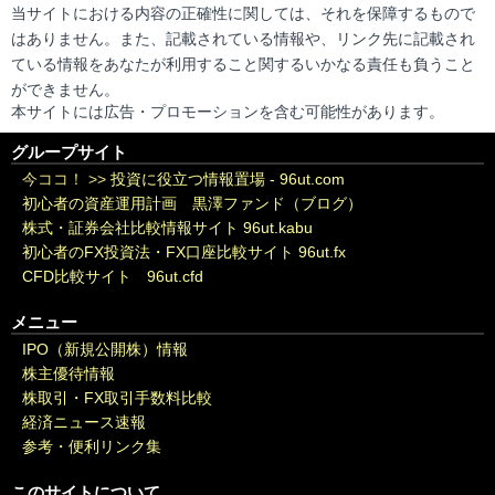
当サイトにおける内容の正確性に関しては、それを保障するもので
はありません。また、記載されている情報や、リンク先に記載され
ている情報をあなたが利用すること関するいかなる責任も負うこと
ができません。
本サイトには広告・プロモーションを含む可能性があります。
グループサイト
今ココ！ >>
投資に役立つ情報置場 - 96ut.com
初心者の資産運用計画 黒澤ファンド（ブログ）
株式・証券会社比較情報サイト 96ut.kabu
初心者のFX投資法・FX口座比較サイト 96ut.fx
CFD比較サイト 96ut.cfd
メニュー
IPO（新規公開株）情報
株主優待情報
株取引・FX取引手数料比較
経済ニュース速報
参考・便利リンク集
このサイトについて