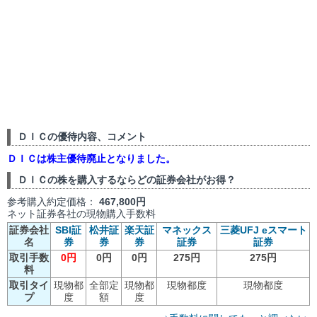
ＤＩＣの優待内容、コメント
ＤＩＣは株主優待廃止となりました。
ＤＩＣの株を購入するならどの証券会社がお得？
参考購入約定価格：
467,800円
ネット証券各社の現物購入手数料
証券会社
SBI証
松井証
楽天証
マネックス
三菱UFJ eスマート
名
券
券
券
証券
証券
取引手数
0円
0円
0円
275円
275円
料
取引タイ
現物都
全部定
現物都
現物都度
現物都度
プ
度
額
度