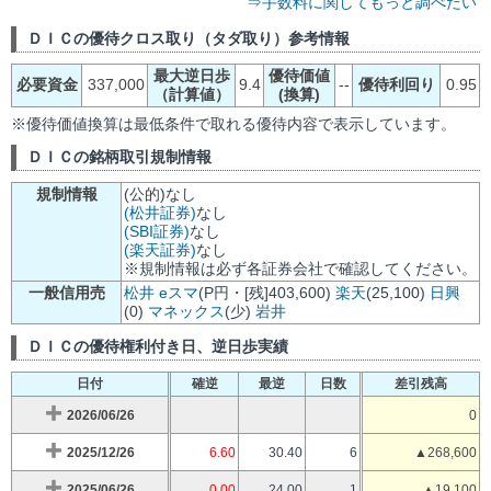
⇒手数料に関してもっと調べたい
ＤＩＣの優待クロス取り（タダ取り）参考情報
最大逆日歩
優待価値
必要資金
337,000
9.4
--
優待利回り
0.95
（計算値）
(換算)
※優待価値換算は最低条件で取れる優待内容で表示しています。
ＤＩＣの銘柄取引規制情報
規制情報
(公的)なし
(松井証券)
なし
(SBI証券)
なし
(楽天証券)
なし
※規制情報は必ず各証券会社で確認してください。
一般信用売
松井
eスマ
(P円・[残]403,600)
楽天
(25,100)
日興
(0)
マネックス
(少)
岩井
ＤＩＣの優待権利付き日、逆日歩実績
日付
確逆
最逆
日数
差引残高
2026/06/26
0
2025/12/26
6.60
30.40
6
▲268,600
2025/06/26
0.00
24.00
1
▲19,100