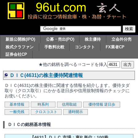
新規公開株(IPO)
公募・売出(PO)
株主優待
立会外分売
株式クラファン
手数料比較
コンタクト
FX業者CP
証券会社CP
★他の銘柄を調べる⇒コードを挿入
ＤＩＣ(4631)の株主優待関連情報
ＤＩＣ(4631)の株主優待に関連する情報を紹介します。優待タダ
取り（クロス取引）にかかる逆日歩や信用規制情報のチェックに
お使いください。
基本情報
時系列
信用取組
優待情報
逆日歩
一般売残
クロスコスト
適時開示
ＤＩＣの銘柄基本情報
【4631】ＤＩＣ 市場：東P 単位：100株