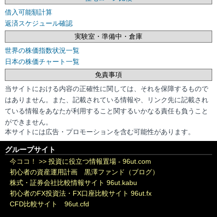
借入可能額計算
返済スケジュール確認
実験室・準備中・倉庫
世界の株価指数状況一覧
日本の株価チャート一覧
免責事項
当サイトにおける内容の正確性に関しては、それを保障するもので
はありません。また、記載されている情報や、リンク先に記載され
ている情報をあなたが利用すること関するいかなる責任も負うこと
ができません。
本サイトには広告・プロモーションを含む可能性があります。
グループサイト
今ココ！ >>
投資に役立つ情報置場 - 96ut.com
初心者の資産運用計画 黒澤ファンド（ブログ）
株式・証券会社比較情報サイト 96ut.kabu
初心者のFX投資法・FX口座比較サイト 96ut.fx
CFD比較サイト 96ut.cfd