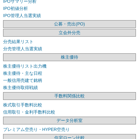
IPOサマリー分析
IPO初値分析
IPO管理人当選実績
公募・売出(PO)
立会外分売
分売結果リスト
分売管理人当選実績
株主優待
株主優待リスト出力機
株主優待・主な日程
一般信用売建て銘柄
株主優待取得戦績
手数料関係比較
株式取引手数料比較
信用取引・金利手数料比較
データ分析室
プレミアム空売り・HYPER空売り
住宅ローン比較