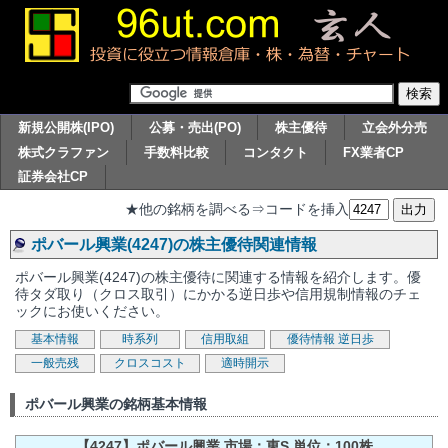
新規公開株(IPO)
公募・売出(PO)
株主優待
立会外分売
株式クラファン
手数料比較
コンタクト
FX業者CP
証券会社CP
★他の銘柄を調べる⇒コードを挿入
ポバール興業(4247)の株主優待関連情報
ポバール興業(4247)の株主優待に関連する情報を紹介します。優
待タダ取り（クロス取引）にかかる逆日歩や信用規制情報のチェ
ックにお使いください。
基本情報
時系列
信用取組
優待情報
逆日歩
一般売残
クロスコスト
適時開示
ポバール興業の銘柄基本情報
【4247】ポバール興業 市場：東S 単位：100株