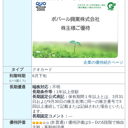
企業の優待紹介ページ
タイプ
クオカード
到着時期
6月下旬
(いつ届く？)
長期優遇
端株対応：
不明
長期条件等：
1年以上倍額
長期認定公式表記：
保有期間１年以上とは、3月31
日および9月30日の株主名簿に同一の株主番号で3
回以上連続して記載または記録された場合といたし
ます。
長期認定コメント：
---
優待評価
(B:普通) / 優待評価はS～Dの5段階で独自
主観・客観的評価