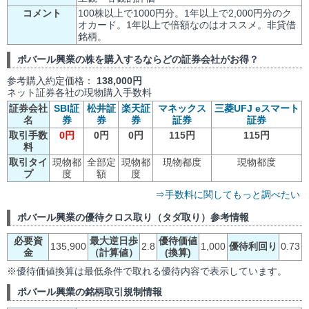
コメント
100株以上で1000円分。1年以上で2,000円分のク
オカード。1年以上で倍額なのはオススメ。非貸借
銘柄。
ポバール興業の株を購入するならどの証券会社がお得？
参考購入約定価格：
138,000円
ネット証券各社の現物購入手数料
証券会社
SBI証
松井証
楽天証
マネックス
三菱UFJ eスマート
名
券
券
券
証券
証券
取引手数
0円
0円
0円
115円
115円
料
取引タイ
現物都
全部定
現物都
現物都度
現物都度
プ
度
額
度
⇒手数料に関してもっと調べたい
ポバール興業の優待クロス取り（タダ取り）参考情報
必要資
最大逆日歩
優待価値
135,900
2.8
1,000
優待利回り
0.73
金
（計算値）
(換算)
※優待価値換算は最低条件で取れる優待内容で表示しています。
ポバール興業の銘柄取引規制情報