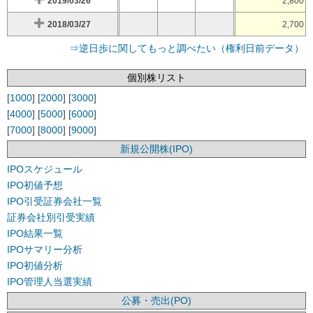
2019/03/26
2,800
2018/03/27
2,700
⇒逆日歩に関してもっと調べたい（権利日前データ）
個別株リスト
[
1000
] [
2000
] [
3000
]
[
4000
] [
5000
] [
6000
]
[
7000
] [
8000
] [
9000
]
新規公開株(IPO)
IPOスケジュール
IPO初値予想
IPO引受証券会社一覧
証券会社別引受実績
IPO結果一覧
IPOサマリー分析
IPO初値分析
IPO管理人当選実績
公募・売出(PO)