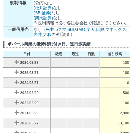
規制情報
(公的)なし
(松井証券)
なし
(SBI証券)
なし
(楽天証券)
なし
※規制情報は必ず各証券会社で確認してください。
一般信用売
なし（
松井
,
eスマ
,
SBI
,
GMO
,
楽天
,
日興
,
マネックス
,
岩井
,
大和
の9社調査）
ポバール興業の優待権利付き日、逆日歩実績
日付
確逆
最逆
日数
差引残高
2026/03/27
100
2025/03/27
100
2024/03/27
0
2023/03/29
500
2022/03/29
100
2021/03/29
2,900
2020/03/27
13,100