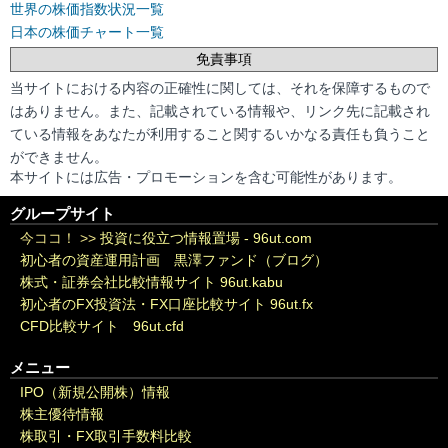
世界の株価指数状況一覧
日本の株価チャート一覧
免責事項
当サイトにおける内容の正確性に関しては、それを保障するもので
はありません。また、記載されている情報や、リンク先に記載され
ている情報をあなたが利用すること関するいかなる責任も負うこと
ができません。
本サイトには広告・プロモーションを含む可能性があります。
グループサイト
今ココ！ >>
投資に役立つ情報置場 - 96ut.com
初心者の資産運用計画 黒澤ファンド（ブログ）
株式・証券会社比較情報サイト 96ut.kabu
初心者のFX投資法・FX口座比較サイト 96ut.fx
CFD比較サイト 96ut.cfd
メニュー
IPO（新規公開株）情報
株主優待情報
株取引・FX取引手数料比較