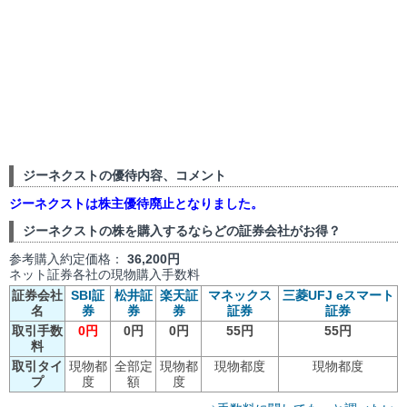
ジーネクストの優待内容、コメント
ジーネクストは株主優待廃止となりました。
ジーネクストの株を購入するならどの証券会社がお得？
参考購入約定価格：
36,200円
ネット証券各社の現物購入手数料
証券会社
SBI証
松井証
楽天証
マネックス
三菱UFJ eスマート
名
券
券
券
証券
証券
取引手数
0円
0円
0円
55円
55円
料
取引タイ
現物都
全部定
現物都
現物都度
現物都度
プ
度
額
度