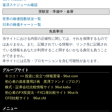
返済スケジュール確認
実験室・準備中・倉庫
世界の株価指数状況一覧
日本の株価チャート一覧
免責事項
当サイトにおける内容の正確性に関しては、それを保障するもので
はありません。また、記載されている情報や、リンク先に記載され
ている情報をあなたが利用すること関するいかなる責任も負うこと
ができません。
本サイトには広告・プロモーションを含む可能性があります。
グループサイト
今ココ！ >>
投資に役立つ情報置場 - 96ut.com
初心者の資産運用計画 黒澤ファンド（ブログ）
株式・証券会社比較情報サイト 96ut.kabu
初心者のFX投資法・FX口座比較サイト 96ut.fx
CFD比較サイト 96ut.cfd
メニュー