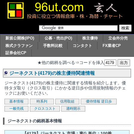
新規公開株(IPO)
公募・売出(PO)
株主優待
立会外分売
株式クラファン
手数料比較
コンタクト
FX業者CP
証券会社CP
★他の銘柄を調べる⇒コードを挿入
ジーネクスト(4179)の株主優待関連情報
ジーネクスト(4179)の株主優待に関連する情報を紹介します。優
待タダ取り（クロス取引）にかかる逆日歩や信用規制情報のチェ
ックにお使いください。
基本情報
時系列
信用取組
優待情報
逆日歩
一般売残
クロスコスト
適時開示
ジーネクストの銘柄基本情報
【4179】ジーネクスト 市場：東G 単位：100株