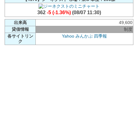
362
-5 (-1.36%)
(08/07 11:30)
出来高
49,600
貸借情報
制度
各サイトリン
Yahoo
みんかぶ
四季報
ク