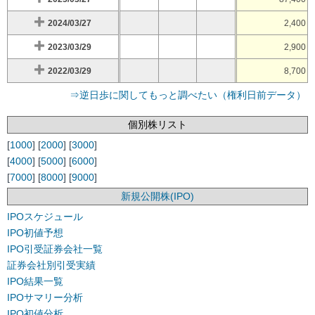
2024/03/27
2,400
2023/03/29
2,900
2022/03/29
8,700
⇒逆日歩に関してもっと調べたい（権利日前データ）
個別株リスト
[
1000
] [
2000
] [
3000
]
[
4000
] [
5000
] [
6000
]
[
7000
] [
8000
] [
9000
]
新規公開株(IPO)
IPOスケジュール
IPO初値予想
IPO引受証券会社一覧
証券会社別引受実績
IPO結果一覧
IPOサマリー分析
IPO初値分析