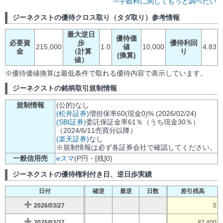
⇒手数料に関してもっと調べたい
ジーネクストの優待クロス取り（タダ取り）参考情報
最大逆日
優待価
必要資
歩
優待利回
215,000
1.0
値
10,000
4.83
金
（計算
り
(換算)
値）
※優待価値換算は最低条件で取れる優待内容で表示しています。
ジーネクストの銘柄取引規制情報
規制情報
(公的)なし
(松井証券)
増担保率60(現金0)% (2026/02/24)
(SBI証券)
委託保証金率61％（うち現金30％）
（2024/6/11売買分以降）
(楽天証券)
なし
※規制情報は必ず各証券会社で確認してください。
一般信用売
eスマ
(P円・[残]0)
ジーネクストの優待権利付き日、逆日歩実績
日付
確逆
最逆
日数
差引残高
2026/03/27
0
2025/03/27
87,400