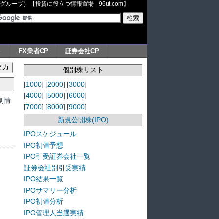
ープ）【投資に役立つ情報置場 - 96ut.com】
ト
FX業者CP
証券会社CP
個別株リスト
[
1000
] [
2000
] [
3000
]
[
4000
] [
5000
] [
6000
]
制情
[
7000
] [
8000
] [
9000
]
新規公開株(IPO)
IPOスケジュール
IPO初値予想
IPO引受証券会社一覧
証券会社別引受実績
IPO結果一覧
IPOサマリー分析
IPO初値分析
IPO管理人当選実績