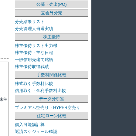
公募・売出(PO)
立会外分売
分売結果リスト
分売管理人当選実績
株主優待
株主優待リスト出力機
株主優待・主な日程
一般信用売建て銘柄
株主優待取得戦績
手数料関係比較
株式取引手数料比較
信用取引・金利手数料比較
データ分析室
株主
プレミアム空売り・HYPER空売り
住宅ローン比較
借入可能額計算
返済スケジュール確認