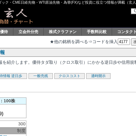
ク・CME日経先物・WTI原油先物・為替(FX)など投資に役立つ情報が満載（玄人グル
主優待
立会外分売
株式クラファン
手数料比較
コンタク
★他の銘柄を調べる⇒コードを挿入
情報
る情報を紹介します。優待タダ取り（クロス取引）にかかる逆日歩や信用規
待情報
逆日歩
一般売残
クロスコスト
適時開示
：100株
9)
300
制度