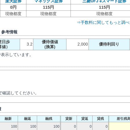
楽天証券
マネックス証券
三菱UFJ eスマート証券
0円
115円
115円
現物都度
現物都度
現物都度
⇒手数料に関してもっと調べ
）参考情報
逆日歩
優待価値
3.2
2,000
優待利回り
算値）
(換算)
で表示しています。
で確認してください。
績
融新
融返
融残
貸新
貸返
貸残
差引残
100
100
100
0
0
0