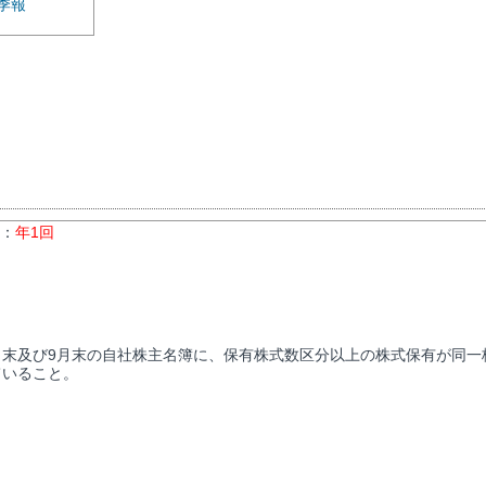
季報
数：
年1回
月末及び9月末の自社株主名簿に、保有株式数区分以上の株式保有が同一
ていること。