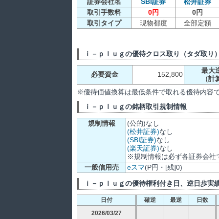
証券会社名
SBI証券
松井証券
取引手数料
0円
0円
取引タイプ
現物都度
全部定額
ｉ－ｐｌｕｇの優待クロス取り（タダ取り
最大
必要資金
152,800
（計
※優待価値換算は最低条件で取れる優待内容
ｉ－ｐｌｕｇの銘柄取引規制情報
規制情報
(公的)なし
(松井証券)
なし
(SBI証券)
なし
(楽天証券)
なし
※規制情報は必ず各証券会社
一般信用売
eスマ
(P円・[残]0)
ｉ－ｐｌｕｇの優待権利付き日、逆日歩実
日付
確逆
最逆
日数
2026/03/27