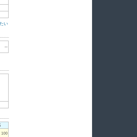
たい
--
高
100