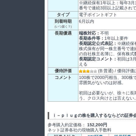
※継続保有1年以上：毎年3
番号で連続3回以上記載され
タイプ
電子ポイントギフト
到着時期
6月以内
(いつ届く？)
長期優遇
端株対応：
不明
長期条件等：
1年以上要件
長期認定公式表記：
※継続保
株式保有が同一株主番号で連続
の自社株主名簿に、保有株式
長期認定コメント：
初回は3
える
優待評価
(B:普通) / 優待
コメント
100株で2000円相当、30
雰囲気がないのは好感。
初回は必要ないが、徐々に長
う。クロス向けとは言えない
ｉ－ｐｌｕｇの株を購入するならどの証券
参考購入約定価格：
152,200円
ネット証券各社の現物購入手数料