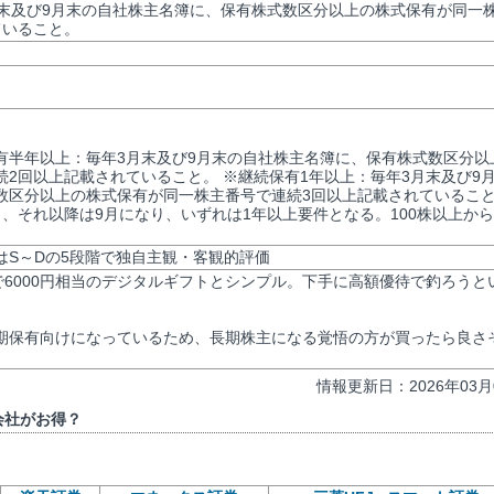
月末及び9月末の自社株主名簿に、保有株式数区分以上の株式保有が同一
ていること。
有半年以上：毎年3月末及び9月末の自社株主名簿に、保有株式数区分以
2回以上記載されていること。 ※継続保有1年以上：毎年3月末及び9
数区分以上の株式保有が同一株主番号で連続3回以上記載されているこ
月、それ以降は9月になり、いずれは1年以上要件となる。100株以上か
評価はS～Dの5段階で独自主観・客観的評価
0株で6000円相当のデジタルギフトとシンプル。下手に高額優待で釣ろうと
期保有向けになっているため、長期株主になる覚悟の方が買ったら良さ
。
情報更新日：2026年03月
会社がお得？