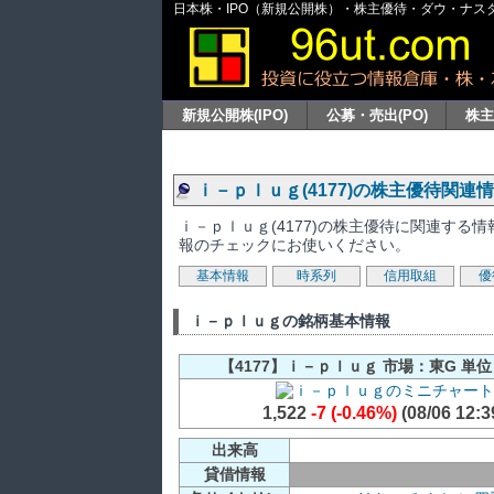
日本株・IPO（新規公開株）・株主優待・ダウ・ナスダッ
新規公開株(IPO)
公募・売出(PO)
株
ｉ－ｐｌｕｇ(4177)の株主優待関連
ｉ－ｐｌｕｇ(4177)の株主優待に関連す
報のチェックにお使いください。
基本情報
時系列
信用取組
優
ｉ－ｐｌｕｇの銘柄基本情報
【4177】ｉ－ｐｌｕｇ 市場：東G 単位
1,522
-7 (-0.46%)
(08/06 12:3
出来高
貸借情報