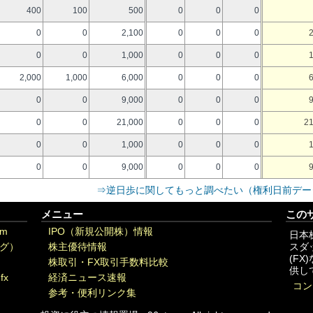
400
100
500
0
0
0
0
0
2,100
0
0
0
0
0
1,000
0
0
0
2,000
1,000
6,000
0
0
0
0
0
9,000
0
0
0
0
0
21,000
0
0
0
21
0
0
1,000
0
0
0
0
0
9,000
0
0
0
⇒逆日歩に関してもっと調べたい（権利日前デー
メニュー
この
om
IPO（新規公開株）情報
日本
グ）
株主優待情報
スダ
(F
株取引・FX取引手数料比較
供し
fx
経済ニュース速報
コン
参考・便利リンク集