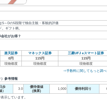
評価はS～Dの5段階で独自主観・客観的評価
ード。ギフト柄。
券会社がお得？
楽天証券
マネックス証券
三菱UFJ eスマート証券
0円
115円
115円
現物都度
現物都度
現物都度
⇒手数料に関してもっと調べ
り）参考情報
日歩
優待価値
3.0
1,000
優待利回り
値）
(換算)
で表示しています。