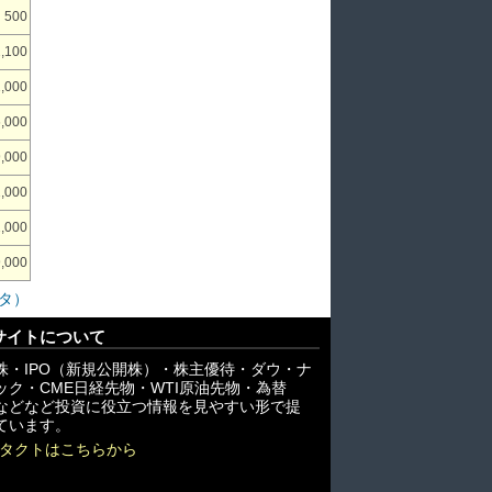
500
2,100
1,000
6,000
9,000
,000
1,000
9,000
タ）
サイトについて
株・IPO（新規公開株）・株主優待・ダウ・ナ
ック・CME日経先物・WTI原油先物・為替
X)などなど投資に役立つ情報を見やすい形で提
ています。
タクトはこちらから