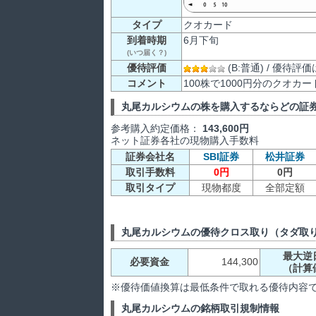
タイプ
クオカード
到着時期
6月下旬
(いつ届く？)
優待評価
(B:普通) / 優待
コメント
100株で1000円分のクオカ
丸尾カルシウムの株を購入するならどの証
参考購入約定価格：
143,600円
ネット証券各社の現物購入手数料
証券会社名
SBI証券
松井証券
取引手数料
0円
0円
取引タイプ
現物都度
全部定額
丸尾カルシウムの優待クロス取り（タダ取
最大逆
必要資金
144,300
（計算
※優待価値換算は最低条件で取れる優待内容
丸尾カルシウムの銘柄取引規制情報