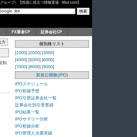
ープ）【投資に役立つ情報置場 - 96ut.com】
ト
FX業者CP
証券会社CP
個別株リスト
[
1000
] [
2000
] [
3000
]
[
4000
] [
5000
] [
6000
]
規制
[
7000
] [
8000
] [
9000
]
新規公開株(IPO)
IPOスケジュール
IPO初値予想
IPO引受証券会社一覧
証券会社別引受実績
IPO結果一覧
IPOサマリー分析
IPO初値分析
IPO管理人当選実績