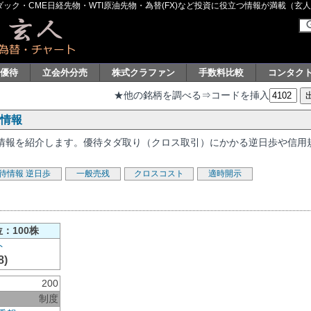
ク・CME日経先物・WTI原油先物・為替(FX)など投資に役立つ情報が満載（玄人グル
主優待
立会外分売
株式クラファン
手数料比較
コンタク
★他の銘柄を調べる⇒コードを挿入
連情報
する情報を紹介します。優待タダ取り（クロス取引）にかかる逆日歩や信用
待情報
逆日歩
一般売残
クロスコスト
適時開示
：100株
8)
200
制度