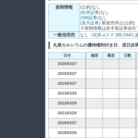
規制情報
(公的)なし
(松井証券)
なし
(SBI証券)
なし
(楽天証券)
新規売停止(公的)
※規制情報は必ず各証券会社
一般信用売
なし（
松井
,
eスマ
,
SBI
,
GMO
,
丸尾カルシウムの優待権利付き日、逆日歩
日付
確逆
最逆
日数
2026/03/27
2025/03/27
2024/03/27
2023/03/29
2022/03/29
2021/03/29
2020/03/27
2019/03/26