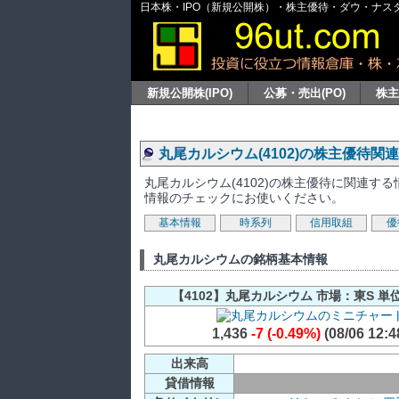
日本株・IPO（新規公開株）・株主優待・ダウ・ナスダッ
新規公開株(IPO)
公募・売出(PO)
株
丸尾カルシウム(4102)の株主優待関
丸尾カルシウム(4102)の株主優待に関連
情報のチェックにお使いください。
基本情報
時系列
信用取組
優
丸尾カルシウムの銘柄基本情報
【4102】丸尾カルシウム 市場：東S 単位
1,436
-7 (-0.49%)
(08/06 12:4
出来高
貸借情報