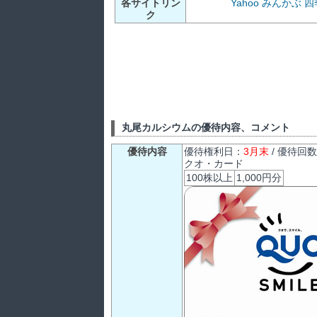
各サイトリン
Yahoo
みんかぶ
四
ク
丸尾カルシウムの優待内容、コメント
優待内容
優待権利日：
3月末
/ 優待回
クオ・カード
100株以上
1,000円分