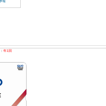
季報
数：
年1回