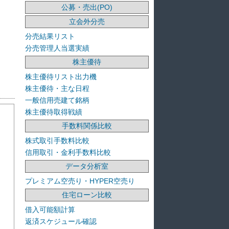
公募・売出(PO)
立会外分売
分売結果リスト
分売管理人当選実績
株主優待
株主優待リスト出力機
株主優待・主な日程
一般信用売建て銘柄
株主優待取得戦績
手数料関係比較
株式取引手数料比較
信用取引・金利手数料比較
データ分析室
プレミアム空売り・HYPER空売り
住宅ローン比較
借入可能額計算
返済スケジュール確認