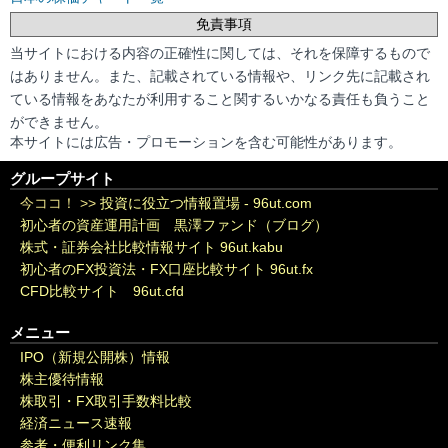
免責事項
当サイトにおける内容の正確性に関しては、それを保障するもので
はありません。また、記載されている情報や、リンク先に記載され
ている情報をあなたが利用すること関するいかなる責任も負うこと
ができません。
本サイトには広告・プロモーションを含む可能性があります。
グループサイト
今ココ！ >>
投資に役立つ情報置場 - 96ut.com
初心者の資産運用計画 黒澤ファンド（ブログ）
株式・証券会社比較情報サイト 96ut.kabu
初心者のFX投資法・FX口座比較サイト 96ut.fx
CFD比較サイト 96ut.cfd
メニュー
IPO（新規公開株）情報
株主優待情報
株取引・FX取引手数料比較
経済ニュース速報
参考・便利リンク集