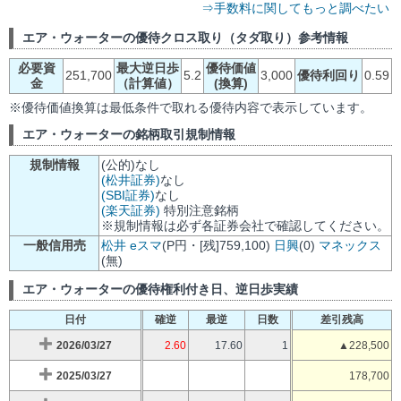
⇒手数料に関してもっと調べたい
エア・ウォーターの優待クロス取り（タダ取り）参考情報
必要資
最大逆日歩
優待価値
251,700
5.2
3,000
優待利回り
0.59
金
（計算値）
(換算)
※優待価値換算は最低条件で取れる優待内容で表示しています。
エア・ウォーターの銘柄取引規制情報
規制情報
(公的)なし
(松井証券)
なし
(SBI証券)
なし
(楽天証券)
特別注意銘柄
※規制情報は必ず各証券会社で確認してください。
一般信用売
松井
eスマ
(P円・[残]759,100)
日興
(0)
マネックス
(無)
エア・ウォーターの優待権利付き日、逆日歩実績
日付
確逆
最逆
日数
差引残高
2026/03/27
2.60
17.60
1
▲228,500
2025/03/27
178,700