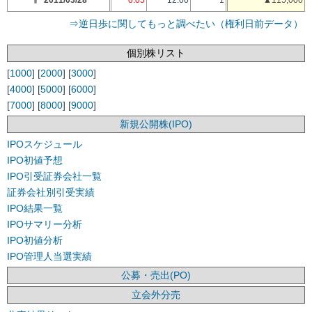
2011/03/28
0.05
12.00
1
▲115,000
⇒逆日歩に関してもっと調べたい（権利日前データ）
個別株リスト
[
1000
] [
2000
] [
3000
]
[
4000
] [
5000
] [
6000
]
[
7000
] [
8000
] [
9000
]
新規公開株(IPO)
IPOスケジュール
IPO初値予想
IPO引受証券会社一覧
証券会社別引受実績
IPO結果一覧
IPOサマリー分析
IPO初値分析
IPO管理人当選実績
公募・売出(PO)
立会外分売