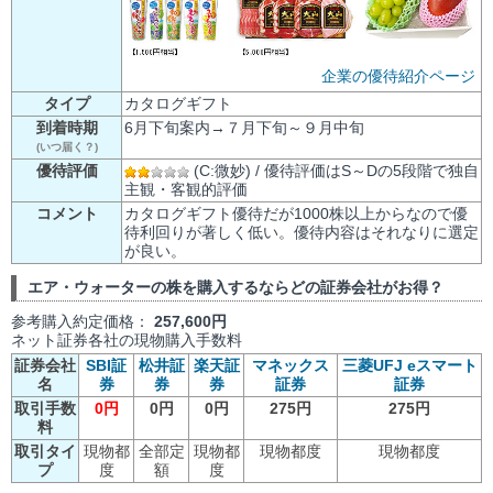
企業の優待紹介ページ
タイプ
カタログギフト
到着時期
6月下旬案内→７月下旬～９月中旬
(いつ届く？)
優待評価
(C:微妙) / 優待評価はS～Dの5段階で独自
主観・客観的評価
コメント
カタログギフト優待だが1000株以上からなので優
待利回りが著しく低い。優待内容はそれなりに選定
が良い。
エア・ウォーターの株を購入するならどの証券会社がお得？
参考購入約定価格：
257,600円
ネット証券各社の現物購入手数料
証券会社
SBI証
松井証
楽天証
マネックス
三菱UFJ eスマート
名
券
券
券
証券
証券
取引手数
0円
0円
0円
275円
275円
料
取引タイ
現物都
全部定
現物都
現物都度
現物都度
プ
度
額
度