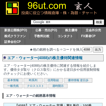
新規公開株(IPO)
公募・売出(PO)
株主優待
立会外分売
株式クラファン
手数料比較
コンタクト
FX業者CP
証券会社CP
★他の銘柄を調べる⇒コードを挿入
エア・ウォーター(4088)の株主優待関連情報
エア・ウォーター(4088)の株主優待に関連する情報を紹介しま
す。優待タダ取り（クロス取引）にかかる逆日歩や信用規制情報
のチェックにお使いください。
基本情報
時系列
信用取組
優待情報
逆日歩
一般売残
クロスコスト
適時開示
エア・ウォーターの銘柄基本情報
【4088】エア・ウォーター 市場：東P 単位：100株